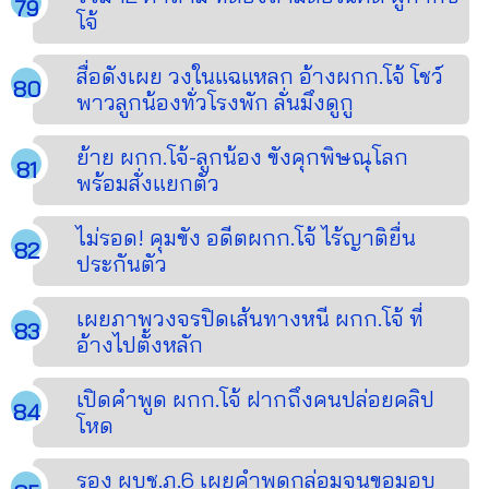
โจ้
สื่อดังเผย วงในแฉแหลก อ้างผกก.โจ้ โชว์
พาวลูกน้องทั่วโรงพัก ลั่นมึงดูกู
ย้าย ผกก.โจ้-ลูกน้อง ขังคุกพิษณุโลก
พร้อมสั่งแยกตัว
ไม่รอด! คุมขัง อดีตผกก.โจ้ ไร้ญาติยื่น
ประกันตัว
เผยภาพวงจรปิดเส้นทางหนี ผกก.โจ้ ที่
อ้างไปตั้งหลัก
เปิดคำพูด ผกก.โจ้ ฝากถึงคนปล่อยคลิป
โหด
รอง ผบช.ภ.6 เผยคำพูดกล่อมจนขอมอบ