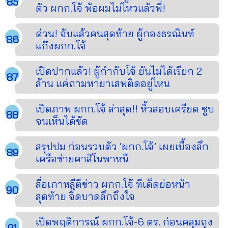
ตัว ผกก.โจ้ พ้อผมไม่ไหวแล้วพี่!
ด่วน! จับแล้วคนสุดท้าย ผู้กองธรณินท์
แก๊งผกก.โจ้
เปิดปากแล้ว! ผู้กำกับโจ้ ยันไม่ได้เรียก 2
ล้าน แค่ถามหายาเสพติดอยู่ไหน
เปิดภาพ ผกก.โจ้ ล่าสุด!! หิ้วสอบเครียด ซูบ
จนเห็นได้ชัด
สรุปปม ก่อนรวบตัว ‘ผกก.โจ้’ เผยเบื้องลึก
เครือข่ายคาสิโนพาหนี
สื่อเกาหลีตีข่าว ผกก.โจ้ ทีเด็ดย่อหน้า
สุดท้าย จี๊ดบาดลึกถึงใจ
เปิดพฤติการณ์ ผกก.โจ้-6 ตร. ก่อนคลุมถุง