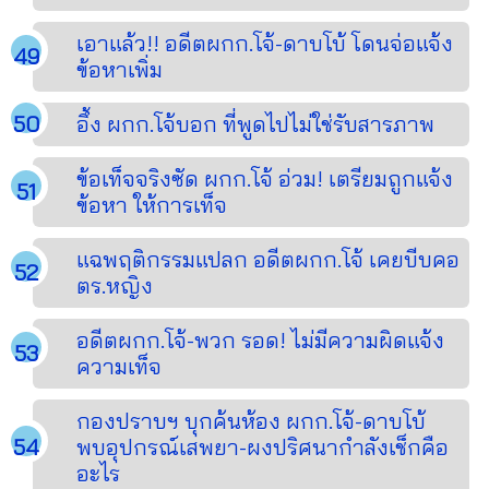
เอาแล้ว!! อดีตผกก.โจ้-ดาบโบ้ โดนจ่อแจ้ง
ข้อหาเพิ่ม
อึ้ง ผกก.โจ้บอก ที่พูดไปไม่ใช่รับสารภาพ
ข้อเท็จจริงซัด ผกก.โจ้ อ่วม! เตรียมถูกแจ้ง
ข้อหา ให้การเท็จ
แฉพฤติกรรมแปลก อดีตผกก.โจ้ เคยบีบคอ
ตร.หญิง
อดีตผกก.โจ้-พวก รอด! ไม่มีความผิดแจ้ง
ความเท็จ
กองปราบฯ บุกค้นห้อง ผกก.โจ้-ดาบโบ้
พบอุปกรณ์เสพยา-ผงปริศนากำลังเช็กคือ
อะไร