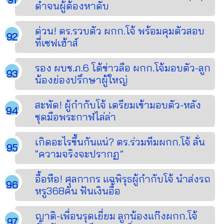
ดำจนผู้ต้องหาดับ
ด่วน! ตร.รวบตัว ผกก.โจ้ พร้อมคุมตัวสอบ
ที่เซฟเฮ้าส์
รอง ผบช.ภ.6 โต้ข่าวลือ ผกก.โจ้มอบตัว-ลูก
น้องย่องปรึกษาผู้ใหญ่
สะพัด! ผู้กำกับโจ้ เตรียมเข้ามอบตัว-หลัง
ชุดมือพระกาฬไล่ล่า
เกิดอะไรขึ้นกันแน่? ตร.ร่วมทีมผกก.โจ้ ลั่น
“ความจริงจะปรากฏ”
อื้อหือ! ศุลกากร แฉพิรุธผู้กำกับโจ้ นำส่งรถ
หรู368คัน ฟันเงินอื้อ
ญาติ-เพื่อนรุดเยี่ยม ลูกน้องแก๊งผกก.โจ้