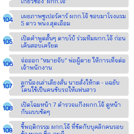
เกี่ยวข้อง ‘ผกก.โจ้’
เผยภาพซูเปอร์คาร์ ผกก.โจ้ ชอบมาโรงแรม
5 ดาว พนง.สุดเอือม
เปิดคำพูดสั้นๆ ดาบโบ้ ร่วมทีมผกก.โจ้ ก่อน
เค้นสอบเครียด
จ่อออก “หมายจับ” พ่อผู้ตาย ให้การเท็จต่อ
เจ้าพนักงาน
ลูกน้องเล่าเสียงสั่น นายสั่งให้กด - แฉยับ
โดนใช้เป็นคนขับรถให้แฟนสาว
เปิดโฉมหน้า 7 ตำรวจแก๊งผกก.โจ้ ดูหน้า
กันแบบชัดๆ
ชี้พฤติกรรม ผกก.โจ้ ที่ขัดกับบุคลิกคนรอบ
ข้างบอก ซื่อ-คนดี