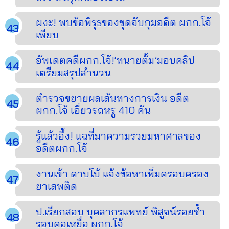
ผงะ! พบข้อพิรุธของชุดจับกุมอดีต ผกก.โจ้
เพียบ
อัพเดตคดีผกก.โจ้!‘ทนายตั้ม’มอบคลิป
เตรียมสรุปสำนวน
ตำรวจขยายผลเส้นทางการเงิน อดีต
ผกก.โจ้ เอี่ยวรถหรู 410 คัน
รู้แล้วอึ้ง! แฉที่มาความรวยมหาศาลของ
อดีตผกก.โจ้
งานเข้า ดาบโบ้ แจ้งข้อหาเพิ่มครอบครอง
ยาเสพติด
ป.เรียกสอบ บุคลากรแพทย์ พิสูจน์รอยช้ำ
รอบคอเหยื่อ ผกก.โจ้