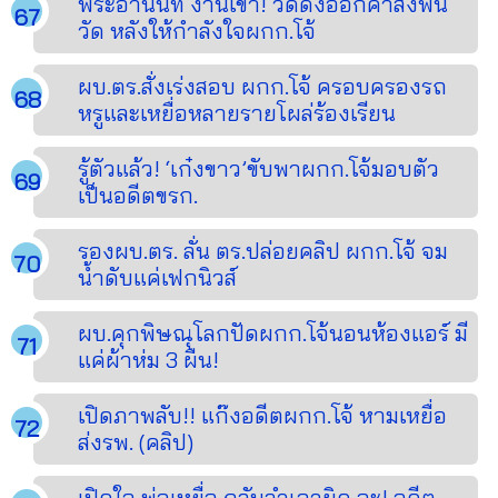
พระอานนท์ งานเข้า! วัดดังออกคำสั่งพ้น
วัด หลังให้กำลังใจผกก.โจ้
ผบ.ตร.สั่งเร่งสอบ ผกก.โจ้ ครอบครองรถ
หรูและเหยื่อหลายรายโผล่ร้องเรียน
รู้ตัวแล้ว! ‘เก๋งขาว’ขับพาผกก.โจ้มอบตัว
เป็นอดีตขรก.
รองผบ.ตร. ลั่น ตร.ปล่อยคลิป ผกก.โจ้ จม
น้ำดับแค่เฟกนิวส์
ผบ.คุกพิษณุโลกปัดผกก.โจ้นอนห้องแอร์ มี
แค่ผ้าห่ม 3 ผืน!
เปิดภาพลับ!! แก๊งอดีตผกก.โจ้ หามเหยื่อ
ส่งรพ. (คลิป)
เปิดใจ พ่อเหยื่อ กลับลำเอาผิด ฉะ! อดีต