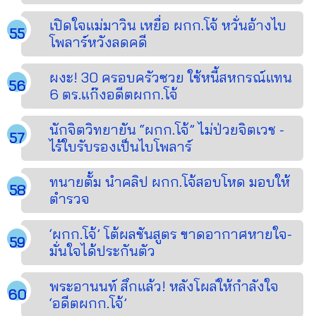
เปิดใจแม่มาวิน เหยื่อ ผกก.โจ้ หวั่นอ้างไบ
โพลาร์หวังลดคดี
ผงะ! 30 ครอบครัวซวย ใช้หนี้สหกรณ์แทน
6 ตร.แก๊งอดีตผกก.โจ้
นักจิตวิทยายัน “ผกก.โจ้” ไม่ป่วยจิตเวช -
ไร้ใบรับรองเป็นไบโพลาร์
ทนายตั้ม นำคลิป ผกก.โจ้สอบโหด มอบให้
ตำรวจ
‘ผกก.โจ้’ โต้ผลชันสูตร ขาดอากาศหายใจ-
มั่นใจได้ประกันตัว
พระอานนท์ สึกแล้ว! หลังโผล่ให้กำลังใจ
‘อดีตผกก.โจ้’