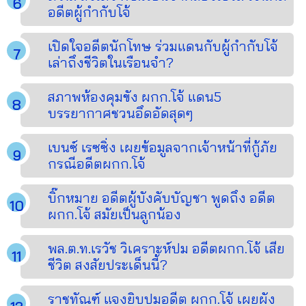
อดีตผู้กำกับโจ้
เปิดใจอดีตนักโทษ ร่วมแดนกับผู้กำกับโจ้
เล่าถึงชีวิตในเรือนจำ?
สภาพห้องคุมขัง ผกก.โจ้ แดน5
บรรยากาศชวนอึดอัดสุดๆ
เบนซ์ เรซซิ่ง เผยข้อมูลจากเจ้าหน้าที่กู้ภัย
กรณีอดีตผกก.โจ้
บิ๊กหมาย อดีตผู้บังคับบัญชา พูดถึง อดีต
ผกก.โจ้ สมัยเป็นลูกน้อง
พล.ต.ท.เรวัช วิเคราะห์ปม อดีตผกก.โจ้ เสีย
ชีวิต สงสัยประเด็นนี้?
ราชทัณฑ์ แจงยิบปมอดีต ผกก.โจ้ เผยผัง