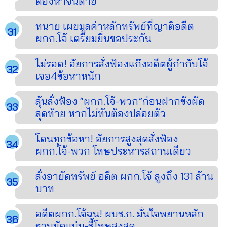
ต้องหาจนตาย
ทนาย เผยมูลค่าหลักทรัพย์ที่ญาติอดีต
ผกก.โจ้ เตรียมยื่นขอประกัน
ไม่รอด! อัยการสั่งฟ้องแก๊งอดีตผู้กำกับโจ้
เจอ4ข้อหาหนัก
ลุ้นสั่งฟ้อง “ผกก.โจ้-พวก”ก่อนฝากขังผัด
สุดท้าย หากไม่ทันต้องปล่อยตัว
โดนทุกข้อหา! อัยการสูงสุดสั่งฟ้อง
ผกก.โจ้-พวก โทษประหารสถานเดียว
สั่งอายัดทรัพย์ อดีต ผกก.โจ้ สูงถึง 131 ล้าน
บาท
อดีตผกก.โจ้ฉุน! ผบช.ก. มั่นใจพยานหลัก
ฐานมัดแน่น-ชี้โทษสูงสุด