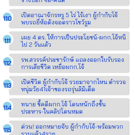
เปิดอาณาจักรหรู 5 ไร่ ไร้เงา ผู้กำกับโจ้
พบรถยี่ห้อดังจอดราวโชว์รูม
เผย 4 ตร. ให้การเป็นประโยชน์-ผกก.โจ้หนี
ไป 2 วันแล้ว
รพ.สวรรค์ประชารักษ์ แถลงออกใบรับรอง
การเสียชีวิต เหยื่อผกก.โจ้
เปิดชีวิต ผู้กำกับโจ้ รวยมาจากไหน ตำรวจ
หนุ่มวัย41เจ้าของรถรุ่นลิมิเต็ด
ทนาย ชี้คดีผกก.โจ้ โดนหนักถึงขั้น
ประหาร-ในคลิปโดนหมด
ด่วน! ออกหมายจับ ผู้กำกับโจ้-พร้อมพวก
รวบแล้ว4ราย