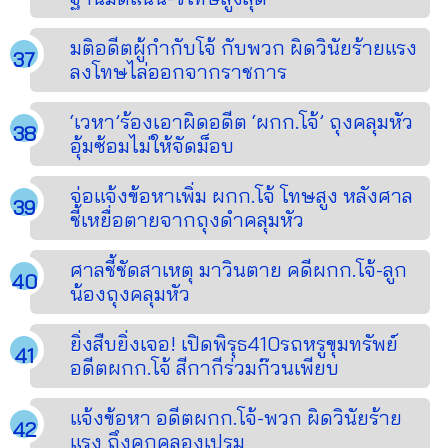
มติอดีตผู้กำกับโจ้ กับพวก ผิดวินัยร้ายแรง
ลงโทษไล่ออกจากราชการ
‘เวหา’ร้องเอาผิดอดีต ‘ผกก.โจ้’ ถุงคลุมหัว
อุ้มซ้อมไม่ให้จัดม็อบ
จ่อแจ้งข้อหาเพิ่ม ผกก.โจ้ โทษสูง หลังศาล
ชี้เหยื่อตายจากถุงดำคลุมหัว
ศาลชี้ชัดสาเหตุ มาวินตาย คดีผกก.โจ้-ลูก
น้องถุงคลุมหัว
ยิ่งสืบยิ่งเจอ! เปิดพิรุธ410รถหรูขุมทรัพย์
อดีตผกก.โจ้ สีกากีร่วมก๊วนเพียบ
แจ้งข้อหา อดีตผกก.โจ้-พวก ผิดวินัยร้าย
แรง ถึงคุกคลองเปรม