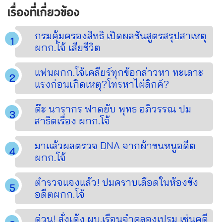
เรื่องที่เกี่ยวข้อง
กรมคุ้มครองสิทธิ เปิดผลชันสูตรสรุปสาเหตุ
ผกก.โจ้ เสียชีวิต
แฟนผกก.โจ้เคลียร์ทุกข้อกล่าวหา ทะเลาะ
แรงก่อนเกิดเหตุ?โทรหาไผ่ลิกค์?
ต๊ะ นารากร ฟาดยับ พุทธ อภิวรรณ ปม
สาธิตเรื่อง ผกก.โจ้
มาแล้วผลตรวจ DNA จากผ้าขนหนูอดีต
ผกก.โจ้
ตำรวจแจงแล้ว! ปมคราบเลือดในห้องขัง
อดีตผกก.โจ้
ด่วน! สั่งเด้ง ผบ.เรือนจำคลองเปรม เซ่นคดี