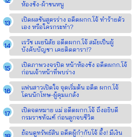
ห้องขัง-ผ้าขนหนู
เปิดผลชันสูตรร่าง อดีตผกก.โจ้ ทำร้ายตัว
เอง หรือใครกระทำ?
เรวัช เผยนิสัย อดีตผกก.โจ้ สมัยเป็นผู้
บังคับบัญชา เคยติดดารา!?
เปิดภาพวงจรปิด หน้าห้องขัง อดีตผกก.โจ้
ก่อนเจ้าหน้าที่พบร่าง
แฟนสาวเปิดใจ จุดเริ่มต้น อดีต ผกก.โจ้
โดนนักโทษ-ผู้คุมแกล้ง
เปิดจดหมาย แม่ อดีตผกก.โจ้ ถึงอธิบดี
กรมราชทัณฑ์ ก่อนลูกจบชีวิต
ย้อนดูทรัพย์สิน อดีตผู้กำกับโจ้ อึ้ง! มีเงิน