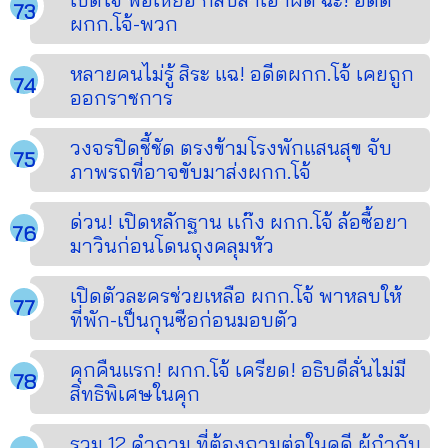
ผกก.โจ้-พวก
หลายคนไม่รู้ สิระ แฉ! อดีตผกก.โจ้ เคยถูก
ออกราชการ
วงจรปิดชี้ชัด ตรงข้ามโรงพักแสนสุข จับ
ภาพรถที่อาจขับมาส่งผกก.โจ้
ด่วน! เปิดหลักฐาน เเก๊ง ผกก.โจ้ ล้อซื้อยา
มาวินก่อนโดนถุงคลุมหัว
เปิดตัวละครช่วยเหลือ ผกก.โจ้ พาหลบให้
ที่พัก-เป็นกุนซือก่อนมอบตัว
คุกคืนแรก! ผกก.โจ้ เครียด! อธิบดีลั่นไม่มี
สิทธิพิเศษในคุก
รวม 12 คำถาม ที่ต้องถามต่อในคดี ผู้กำกับ