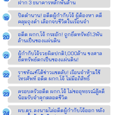
ฝาก 3 ธนาคารหลักพันล้าน
ปิดตำนาน! อดีตผู้กำกับโจ้ ผู้ต้องหา คดี
คลุมถุงดำ เลือกจบชีวิตในเรือนจำ
อดีต ผกก.โจ้ กระอัก! ถูกยึดทรัพย์1.3พัน
ล้านเป็นของแผ่นดิน
ผู้กำกับโจ้รวยผิดปกติ1,000ล้าน ชงศาล
ยึดทรัพย์ตกเป็นของแผ่นดิน!
ราชทัณฑ์โต้ข่าวแชตลับ! เรือนจำห้ามใช้
โทรศัพท์ อดีต ผกก.โจ้ ไม่มีอภิสิทธิ์
ครอบครัวอดีต ผกก.โจ้ ไม่ขออุทธรณ์สู้คดี
น้อมรับจำคุกตลอดชีวิต
ผบ.ตร. ลงนามไล่อดีตผู้กำกับโจ้ออก หลัง