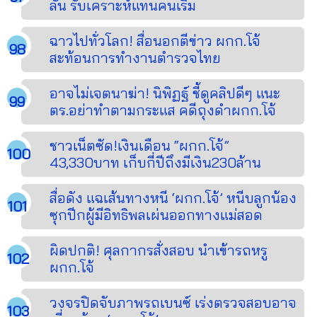
ลั่น รับเคราะห์แทนคนเริ่ม
ฉาวไปทั่วโลก! สื่อนอกตีข่าว ผกก.โจ้
สะท้อนการทำงานตำรวจไทย
อาจไม่เจตนาฆ่า! นิพิฏฐ์ ชี้ดูคลิปดีๆ แนะ
ตร.อย่าทำตามกระแส คดีถุงดำผกก.โจ้
ชาวเน็ตซัด!เงินเดือน “ผกก.โจ้”
43,330บาท เก็บกี่ปีถึงมีเงิน230ล้าน
สื่อดัง แฉเส้นทางหนี ‘ผกก.โจ้’ หนีบลูกน้อง
ซุกปีกผู้มีอิทธิพลเผ่นออกทางแม่สอด
ผิดปกติ! ศุลกากรสั่งสอบ นำเข้ารถหรู
ผกก.โจ้
วงจรปิดจับภาพรถเบนซ์ เร่งตรวจสอบอาจ