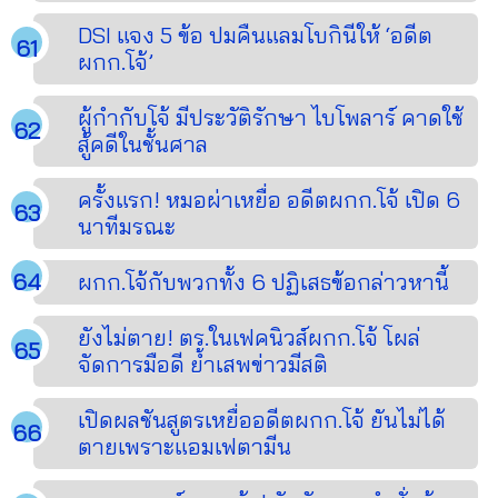
DSI แจง 5 ข้อ ปมคืนแลมโบกินีให้ ‘อดีต
ผกก.โจ้’
ผู้กำกับโจ้ มีประวัติรักษา ไบโพลาร์ คาดใช้
สู้คดีในชั้นศาล
ครั้งแรก! หมอผ่าเหยื่อ อดีตผกก.โจ้ เปิด 6
นาทีมรณะ
ผกก.โจ้กับพวกทั้ง 6 ปฏิเสธข้อกล่าวหานี้
ยังไม่ตาย! ตร.ในเฟคนิวส์ผกก.โจ้ โผล่
จัดการมือดี ย้ำเสพข่าวมีสติ
เปิดผลชันสูตรเหยื่ออดีตผกก.โจ้ ยันไม่ได้
ตายเพราะแอมเฟตามีน