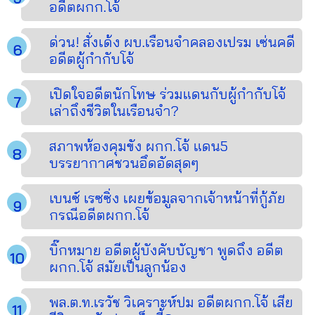
อดีตผกก.โจ้
ด่วน! สั่งเด้ง ผบ.เรือนจำคลองเปรม เซ่นคดี
อดีตผู้กำกับโจ้
เปิดใจอดีตนักโทษ ร่วมแดนกับผู้กำกับโจ้
เล่าถึงชีวิตในเรือนจำ?
สภาพห้องคุมขัง ผกก.โจ้ แดน5
บรรยากาศชวนอึดอัดสุดๆ
เบนซ์ เรซซิ่ง เผยข้อมูลจากเจ้าหน้าที่กู้ภัย
กรณีอดีตผกก.โจ้
บิ๊กหมาย อดีตผู้บังคับบัญชา พูดถึง อดีต
ผกก.โจ้ สมัยเป็นลูกน้อง
พล.ต.ท.เรวัช วิเคราะห์ปม อดีตผกก.โจ้ เสีย