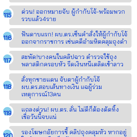
ด่วน! ออกหมายจับ ผู้กำกับโจ้-พร้อมพวก
รวบแล้ว4ราย
ฟันดาบแรก! ผบ.ตร.เซ็นคำสั่งให้ผู้กำกับโจ้
ออกจากราชการ เซ่นคดีอำมหิตคลุมถุงดำ
สะพัด!บางคนในคลิปฉาว ตำรวจใช้ถุง
พลาสติกครอบหัว รีดเงินหนีเตลิดเข้าลาว
สั่งทุกชายแดน จับตาผู้กำกับโจ้
ผบ.ตร.สอบเส้นทางเงิน แฉผู้ร่วม
เหตุการณ์13คน
แถลงด่วน! ผบ.ตร. ลั่น ไม่ดีก็ต้องตัดทิ้ง
เชื่อวันนี้จบแน่
รองโฆษกอัยการชี้ คลิปถุงคลุมหัว หากอยู่