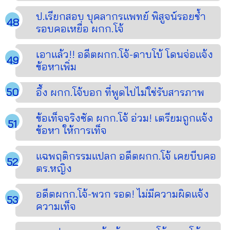
ป.เรียกสอบ บุคลากรแพทย์ พิสูจน์รอยช้ำ
รอบคอเหยื่อ ผกก.โจ้
เอาแล้ว!! อดีตผกก.โจ้-ดาบโบ้ โดนจ่อแจ้ง
ข้อหาเพิ่ม
อึ้ง ผกก.โจ้บอก ที่พูดไปไม่ใช่รับสารภาพ
ข้อเท็จจริงซัด ผกก.โจ้ อ่วม! เตรียมถูกแจ้ง
ข้อหา ให้การเท็จ
แฉพฤติกรรมแปลก อดีตผกก.โจ้ เคยบีบคอ
ตร.หญิง
อดีตผกก.โจ้-พวก รอด! ไม่มีความผิดแจ้ง
ความเท็จ