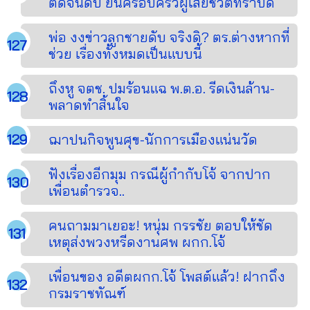
ติดจนดับ ยันครอบครัวผู้เสียชีวิตทราบดี
พ่อ งงข่าวลูกชายดับ จริงดิ? ตร.ต่างหากที่
ช่วย เรื่องทั้งหมดเป็นแบบนี้
ถึงหู จตช. ปมร้อนแฉ พ.ต.อ. รีดเงินล้าน-
พลาดทำสิ้นใจ
ฌาปนกิจพูนศุข-นักการเมืองแน่นวัด
ฟังเรื่องอีกมุม กรณีผู้กำกับโจ้ จากปาก
เพื่อนตำรวจ..
คนถามมาเยอะ! หนุ่ม กรรชัย ตอบให้ชัด
เหตุส่งพวงหรีดงานศพ ผกก.โจ้
เพื่อนของ อดีตผกก.โจ้ โพสต์แล้ว! ฝากถึง
กรมราชทัณฑ์