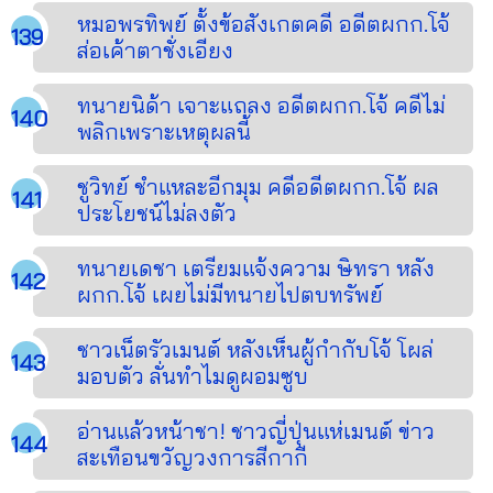
หมอพรทิพย์ ตั้งข้อสังเกตคดี อดีตผกก.โจ้
ส่อเค้าตาชั่งเอียง
ทนายนิด้า เจาะแถลง อดีตผกก.โจ้ คดีไม่
พลิกเพราะเหตุผลนี้
ชูวิทย์ ชำแหละอีกมุม คดีอดีตผกก.โจ้ ผล
ประโยชน์ไม่ลงตัว
ทนายเดชา เตรียมแจ้งความ ษิทรา หลัง
ผกก.โจ้ เผยไม่มีทนายไปตบทรัพย์
ชาวเน็ตรัวเมนต์ หลังเห็นผู้กำกับโจ้ โผล่
มอบตัว ลั่นทำไมดูผอมซูบ
อ่านแล้วหน้าชา! ชาวญี่ปุ่นแห่เมนต์ ข่าว
สะเทือนขวัญวงการสีกากี