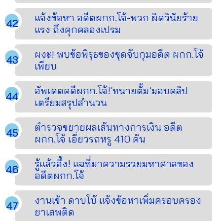
แจ้งข้อหา อดีตผกก.โจ้-พวก ผิดวินัยร้าย
แรง ถึงคุกคลองเปรม
ผงะ! พบข้อพิรุธของชุดจับกุมอดีต ผกก.โจ้
เพียบ
อัพเดตคดีผกก.โจ้!‘ทนายตั้ม’มอบคลิป
เตรียมสรุปสำนวน
ตำรวจขยายผลเส้นทางการเงิน อดีต
ผกก.โจ้ เอี่ยวรถหรู 410 คัน
รู้แล้วอึ้ง! แฉที่มาความรวยมหาศาลของ
อดีตผกก.โจ้
งานเข้า ดาบโบ้ แจ้งข้อหาเพิ่มครอบครอง
ยาเสพติด