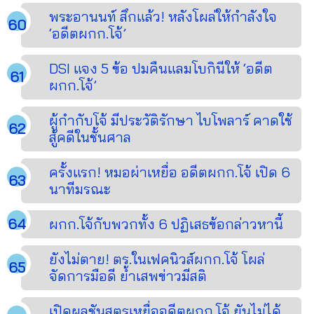
พระอานนท์ สึกแล้ว! หลังโผล่ให้กำลังใจ
‘อดีตผกก.โจ้’
DSI แจง 5 ข้อ ปมคืนแลมโบกินีให้ ‘อดีต
ผกก.โจ้’
ผู้กำกับโจ้ มีประวัติรักษา ไบโพลาร์ คาดใช้
สู้คดีในชั้นศาล
ครั้งแรก! หมอผ่าเหยื่อ อดีตผกก.โจ้ เปิด 6
นาทีมรณะ
ผกก.โจ้กับพวกทั้ง 6 ปฏิเสธข้อกล่าวหานี้
ยังไม่ตาย! ตร.ในเฟคนิวส์ผกก.โจ้ โผล่
จัดการมือดี ย้ำเสพข่าวมีสติ
เปิดผลชันสูตรเหยื่ออดีตผกก.โจ้ ยันไม่ได้