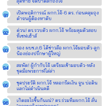
สุดท้าย จี๊ดบาดลึกถึงใจ
เปิดพฤติการณ์ ผกก.โจ้-6 ตร. ก่อนคลุมถุง
ดำจนผู้ต้องหาดับ
ด่วน! ตร.รวบตัว ผกก.โจ้ พร้อมคุมตัวสอบ
ที่เซฟเฮ้าส์
รอง ผบช.ภ.6 โต้ข่าวลือ ผกก.โจ้มอบตัว-ลูก
น้องย่องปรึกษาผู้ใหญ่
สะพัด! ผู้กำกับโจ้ เตรียมเข้ามอบตัว-หลัง
ชุดมือพระกาฬไล่ล่า
ขุดประวัติ ผกก.โจ้ หลอกรีดเงิน จูน บ่อดิน
แลกไม่ดำเนินคดี
เกิดอะไรขึ้นกันแน่? ตร.ร่วมทีมผกก.โจ้ ลั่น
“ความจริงจะปรากฏ”