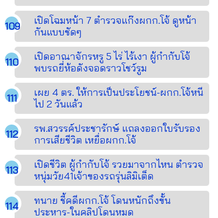
เปิดโฉมหน้า 7 ตำรวจแก๊งผกก.โจ้ ดูหน้า
กันแบบชัดๆ
เปิดอาณาจักรหรู 5 ไร่ ไร้เงา ผู้กำกับโจ้
พบรถยี่ห้อดังจอดราวโชว์รูม
เผย 4 ตร. ให้การเป็นประโยชน์-ผกก.โจ้หนี
ไป 2 วันแล้ว
รพ.สวรรค์ประชารักษ์ แถลงออกใบรับรอง
การเสียชีวิต เหยื่อผกก.โจ้
เปิดชีวิต ผู้กำกับโจ้ รวยมาจากไหน ตำรวจ
หนุ่มวัย41เจ้าของรถรุ่นลิมิเต็ด
ทนาย ชี้คดีผกก.โจ้ โดนหนักถึงขั้น
ประหาร-ในคลิปโดนหมด