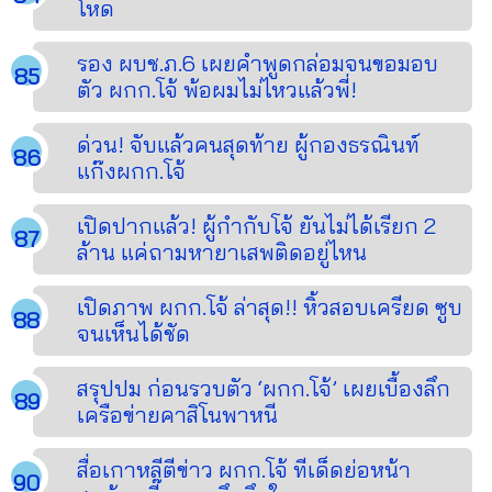
โหด
รอง ผบช.ภ.6 เผยคำพูดกล่อมจนขอมอบ
ตัว ผกก.โจ้ พ้อผมไม่ไหวแล้วพี่!
ด่วน! จับแล้วคนสุดท้าย ผู้กองธรณินท์
แก๊งผกก.โจ้
เปิดปากแล้ว! ผู้กำกับโจ้ ยันไม่ได้เรียก 2
ล้าน แค่ถามหายาเสพติดอยู่ไหน
เปิดภาพ ผกก.โจ้ ล่าสุด!! หิ้วสอบเครียด ซูบ
จนเห็นได้ชัด
สรุปปม ก่อนรวบตัว ‘ผกก.โจ้’ เผยเบื้องลึก
เครือข่ายคาสิโนพาหนี
สื่อเกาหลีตีข่าว ผกก.โจ้ ทีเด็ดย่อหน้า