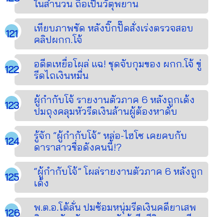
ในสำนวน ถือเป็นวัตุพยาน
เทียบภาพชัด หลังบิ๊กปั๊ดสั่งเร่งตรวจสอบ
คลิปผกก.โจ้
อดีตเหยื่อโผล่ แฉ! ชุดจับกุมของ ผกก.โจ้ ขู่
รีดไถเงินหมื่น
ผู้กำกับโจ้ รายงานตัวภาค 6 หลังถูกเด้ง
ปมถุงคลุมหัวรีดเงินล้านผู้ต้องหาดับ
รู้จัก “ผู้กำกับโจ้” หล่อ-ไฮโซ เคยคบกับ
ดาราสาวชื่อดังคนนี้!?
“ผู้กำกับโจ้” โผล่รายงานตัวภาค 6 หลังถูก
เด้ง
พ.ต.อ.โต้ลั่น ปมซ้อมหนุ่มรีดเงินคดียาเสพ