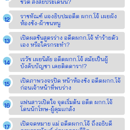
ชีวิต สงสัยประเด็นนี้?
ราชทัณฑ์ แจงยิบปมอดีต ผกก.โจ้ เผยผัง
ห้องขัง-ผ้าขนหนู
เปิดผลชันสูตรร่าง อดีตผกก.โจ้ ทำร้ายตัว
เอง หรือใครกระทำ?
เรวัช เผยนิสัย อดีตผกก.โจ้ สมัยเป็นผู้
บังคับบัญชา เคยติดดารา!?
เปิดภาพวงจรปิด หน้าห้องขัง อดีตผกก.โจ้
ก่อนเจ้าหน้าที่พบร่าง
แฟนสาวเปิดใจ จุดเริ่มต้น อดีต ผกก.โจ้
โดนนักโทษ-ผู้คุมแกล้ง
เปิดจดหมาย แม่ อดีตผกก.โจ้ ถึงอธิบดี