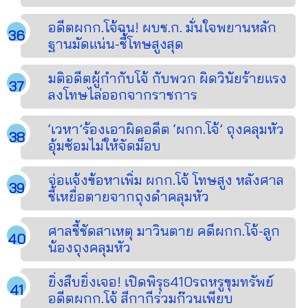
อดีตผกก.โจ้ฉุน! ผบช.ก. มั่นใจพยานหลัก
ฐานมัดแน่น-ชี้โทษสูงสุด
มติอดีตผู้กำกับโจ้ กับพวก ผิดวินัยร้ายแรง
ลงโทษไล่ออกจากราชการ
‘เวหา’ร้องเอาผิดอดีต ‘ผกก.โจ้’ ถุงคลุมหัว
อุ้มซ้อมไม่ให้จัดม็อบ
จ่อแจ้งข้อหาเพิ่ม ผกก.โจ้ โทษสูง หลังศาล
ชี้เหยื่อตายจากถุงดำคลุมหัว
ศาลชี้ชัดสาเหตุ มาวินตาย คดีผกก.โจ้-ลูก
น้องถุงคลุมหัว
ยิ่งสืบยิ่งเจอ! เปิดพิรุธ410รถหรูขุมทรัพย์
อดีตผกก.โจ้ สีกากีร่วมก๊วนเพียบ