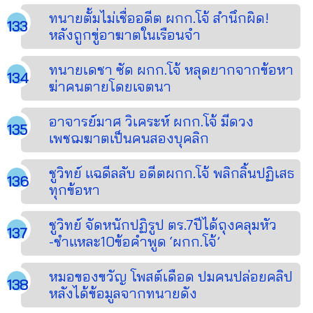
ทนายตั้มไม่เชื่ออดีต ผกก.โจ้ สำนึกผิด!
หลังถูกขู่อาฆาตในเรือนจำ
ทนายเดชา ซัด ผกก.โจ้ หลุดยากจากข้อหา
ฆ่าคนตายโดยเจตนา
อาจารย์มาศ วิเคระห์ ผกก.โจ้ มีดวง
เพชฌฆาตเป็นคนสองบุคลิก
ชูวิทย์ แฉดีลลับ อดีตผกก.โจ้ พลิกลิ้นปฏิเสธ
ทุกข้อหา
ชูวิทย์ จัดหนักปฏิรูป ตร.7ปีได้ถุงคลุมหัว
-ชำแหละ10ข้อคำพูด ‘ผกก.โจ้’
หมอของขวัญ โพสต์เดือด ปมคนปล่อยคลิป
หลังได้ข้อมูลจากทนายดัง