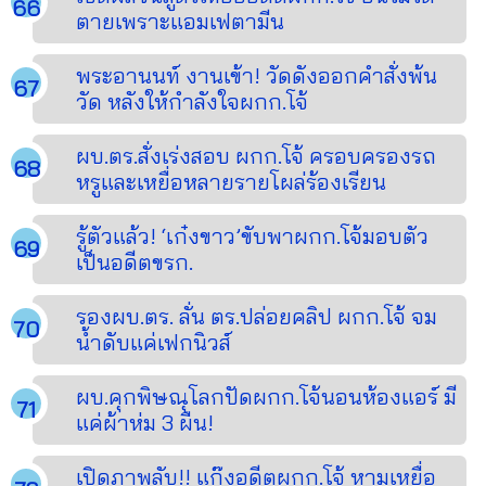
ตายเพราะแอมเฟตามีน
พระอานนท์ งานเข้า! วัดดังออกคำสั่งพ้น
วัด หลังให้กำลังใจผกก.โจ้
ผบ.ตร.สั่งเร่งสอบ ผกก.โจ้ ครอบครองรถ
หรูและเหยื่อหลายรายโผล่ร้องเรียน
รู้ตัวแล้ว! ‘เก๋งขาว’ขับพาผกก.โจ้มอบตัว
เป็นอดีตขรก.
รองผบ.ตร. ลั่น ตร.ปล่อยคลิป ผกก.โจ้ จม
น้ำดับแค่เฟกนิวส์
ผบ.คุกพิษณุโลกปัดผกก.โจ้นอนห้องแอร์ มี
แค่ผ้าห่ม 3 ผืน!
เปิดภาพลับ!! แก๊งอดีตผกก.โจ้ หามเหยื่อ