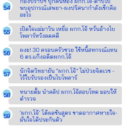
กองปราบฯ บุกค้นห้อง ผกก.โจ้-ดาบโบ้
พบอุปกรณ์เสพยา-ผงปริศนากำลังเช็กคือ
อะไร
เปิดใจแม่มาวิน เหยื่อ ผกก.โจ้ หวั่นอ้างไบ
โพลาร์หวังลดคดี
ผงะ! 30 ครอบครัวซวย ใช้หนี้สหกรณ์แทน
6 ตร.แก๊งอดีตผกก.โจ้
นักจิตวิทยายัน “ผกก.โจ้” ไม่ป่วยจิตเวช -
ไร้ใบรับรองเป็นไบโพลาร์
ทนายตั้ม นำคลิป ผกก.โจ้สอบโหด มอบให้
ตำรวจ
‘ผกก.โจ้’ โต้ผลชันสูตร ขาดอากาศหายใจ-
มั่นใจได้ประกันตัว