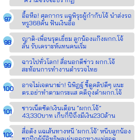
อื้อหือ! ศุลกากร แฉพิรุธผู้กำกับโจ้ นำส่งรถ
หรู368คัน ฟันเงินอื้อ
ญาติ-เพื่อนรุดเยี่ยม ลูกน้องแก๊งผกก.โจ้
ลั่น รับเคราะห์แทนคนเริ่ม
ฉาวไปทั่วโลก! สื่อนอกตีข่าว ผกก.โจ้
สะท้อนการทำงานตำรวจไทย
อาจไม่เจตนาฆ่า! นิพิฏฐ์ ชี้ดูคลิปดีๆ แนะ
ตร.อย่าทำตามกระแส คดีถุงดำผกก.โจ้
ชาวเน็ตซัด!เงินเดือน “ผกก.โจ้”
43,330บาท เก็บกี่ปีถึงมีเงิน230ล้าน
สื่อดัง แฉเส้นทางหนี ‘ผกก.โจ้’ หนีบลูกน้อง
ซุกปีกผู้มีอิทธิพลเผ่นออกทางแม่สอด