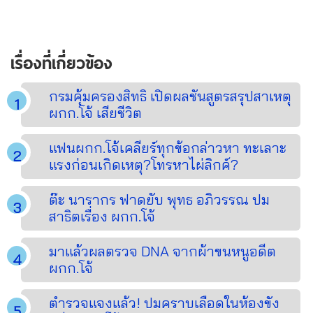
เรื่องที่เกี่ยวข้อง
กรมคุ้มครองสิทธิ เปิดผลชันสูตรสรุปสาเหตุ
ผกก.โจ้ เสียชีวิต
แฟนผกก.โจ้เคลียร์ทุกข้อกล่าวหา ทะเลาะ
แรงก่อนเกิดเหตุ?โทรหาไผ่ลิกค์?
ต๊ะ นารากร ฟาดยับ พุทธ อภิวรรณ ปม
สาธิตเรื่อง ผกก.โจ้
มาแล้วผลตรวจ DNA จากผ้าขนหนูอดีต
ผกก.โจ้
ตำรวจแจงแล้ว! ปมคราบเลือดในห้องขัง