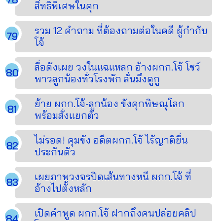
สิทธิพิเศษในคุก
รวม 12 คำถาม ที่ต้องถามต่อในคดี ผู้กำกับ
โจ้
สื่อดังเผย วงในแฉแหลก อ้างผกก.โจ้ โชว์
พาวลูกน้องทั่วโรงพัก ลั่นมึงดูกู
ย้าย ผกก.โจ้-ลูกน้อง ขังคุกพิษณุโลก
พร้อมสั่งแยกตัว
ไม่รอด! คุมขัง อดีตผกก.โจ้ ไร้ญาติยื่น
ประกันตัว
เผยภาพวงจรปิดเส้นทางหนี ผกก.โจ้ ที่
อ้างไปตั้งหลัก
เปิดคำพูด ผกก.โจ้ ฝากถึงคนปล่อยคลิป