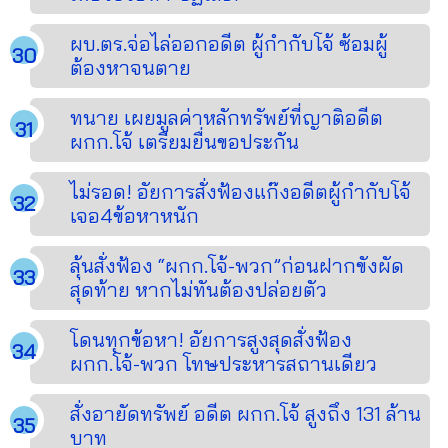
ผบ.ตร.จ่อไล่ออกอดีต ผู้กำกับโจ้ ซ้อมผู้
ต้องหาจนตาย
ทนาย เผยมูลค่าหลักทรัพย์ที่ญาติอดีต
ผกก.โจ้ เตรียมยื่นขอประกัน
ไม่รอด! อัยการสั่งฟ้องแก๊งอดีตผู้กำกับโจ้
เจอ4ข้อหาหนัก
ลุ้นสั่งฟ้อง “ผกก.โจ้-พวก”ก่อนฝากขังผัด
สุดท้าย หากไม่ทันต้องปล่อยตัว
โดนทุกข้อหา! อัยการสูงสุดสั่งฟ้อง
ผกก.โจ้-พวก โทษประหารสถานเดียว
สั่งอายัดทรัพย์ อดีต ผกก.โจ้ สูงถึง 131 ล้าน
บาท