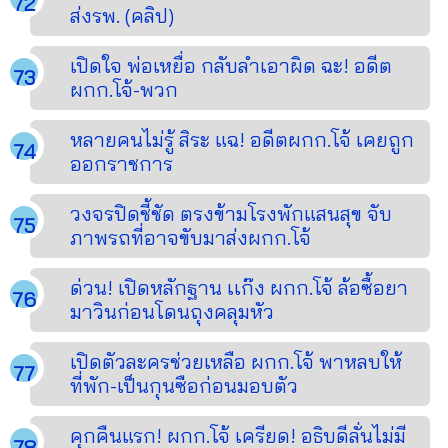
ส่งรพ. (คลิป)
เปิดใจ พ่อเหยื่อ กลับลำเอาผิด ฉะ! อดีต
ผกก.โจ้-พวก
หลายคนไม่รู้ สิระ แฉ! อดีตผกก.โจ้ เคยถูก
ออกราชการ
วงจรปิดชี้ชัด ตรงข้ามโรงพักแสนสุข จับ
ภาพรถที่อาจขับมาส่งผกก.โจ้
ด่วน! เปิดหลักฐาน เเก๊ง ผกก.โจ้ ล้อซื้อยา
มาวินก่อนโดนถุงคลุมหัว
เปิดตัวละครช่วยเหลือ ผกก.โจ้ พาหลบให้
ที่พัก-เป็นกุนซือก่อนมอบตัว
คุกคืนแรก! ผกก.โจ้ เครียด! อธิบดีลั่นไม่มี