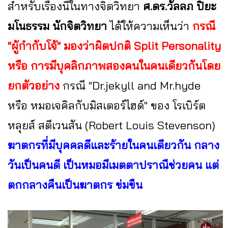
สำหรับเรื่องนี้ในทางจิตวิทยา
ศ.ดร.วัลลภ ปิยะ
มโนธรรม นักจิตวิทยา
ได้ให้ความเห็นว่า
กรณี
"ผู้กำกับโจ้" มองว่าผิดปกติ Split Personality
หรือ การมีบุคลิกภาพสองคนในคนเดียวกันโดย
ยกตัวอย่าง
กรณี "Dr.jekyll and Mr.hyde
หรือ หมอเจคิลกับมิสเตอร์ไฮด์" ของ โรเบิร์ต
หลุยส์ สตีเวนสัน (Robert Louis Stevenson)
ฆาตกรที่มีบุคคลดีและร้ายในคนเดียวกัน กลาง
วันเป็นคนดี เป็นหมอมีเมตตาปราณีช่วยคน แต่
ตกกลางคืนเป็นฆาตกร ข่มขืน