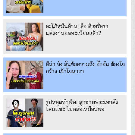
สะใภ้หมื่นล้าน! ลือ ดิวอริสรา
แต่งงานจดทะเบียนแล้ว?
ลีน่า จัง ลั่นข้อความถึง จั๊กจั่น ต้องใจ
กว้าง เข้าใจนารา
รูปหลุดทำพิษ! ลูกชายพระเอกดัง
โดนเเซะ ไม่หล่อเหมือนพ่อ