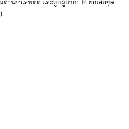
ด้านยาเสพติด และถูกผู้กำกับโจ้ ยกเลิกชุด
)