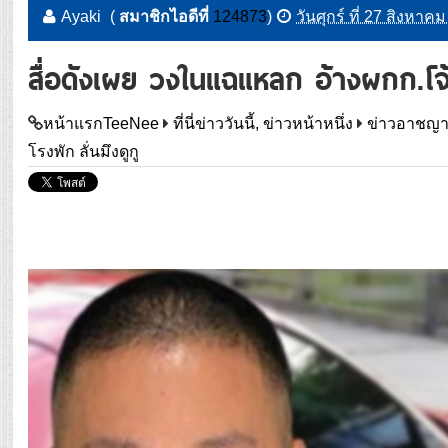
Ayaki
(
สมาชิกไอดีที่
124873
)
วันศุกร์ ที่ 27 สิงหา
สื่อดังเผย วงในแฉแหลก อ้างผกก.โจ้ โ
หน้าแรกTeeNee
ที่นี่ข่าววันนี้, ข่าวหน้าหนึ่ง
ข่าวอาชญ
โรงพัก ลั่นมึงดูกู