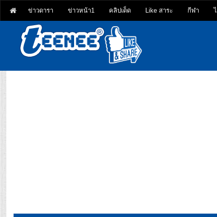
ข่าวดารา
ข่าวหน้า1
คลิปเด็ด
Like สาระ
กีฬา
ไ