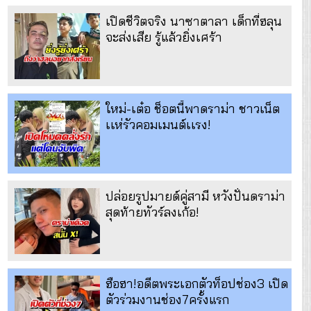
เปิดชีวิตจริง นาซาตาลา เด็กที่ฮลุน
จะส่งเสีย รู้แล้วยิ่งเศร้า
ใหม่-เต๋อ ช็อตนี้พาดราม่า ชาวเน็ต
เเห่รัวคอมเมนต์เเรง!
ปล่อยรูปมายด์คู่สามี หวังปั่นดราม่า
สุดท้ายทัวร์ลงเก้อ!
ฮือฮา!อดีตพระเอกตัวท็อปช่อง3 เปิด
ตัวร่วมงานช่อง7ครั้งแรก