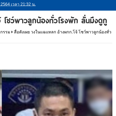
คม 2564 เวลา 21:32 น.
ชว์พาวลูกน้องทั่วโรงพัก ลั่นมึงดูกู
ากรรม
สื่อดังเผย วงในแฉแหลก อ้างผกก.โจ้ โชว์พาวลูกน้องทั่ว