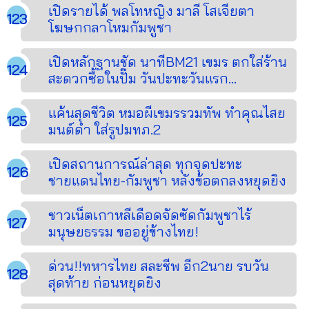
เปิดรายได้ พลโทหญิง มาลี โสเจียตา
โฆษกกลาโหมกัมพูชา
เปิดหลักฐานชัด นาทีBM21 เขมร ตกใส่ร้าน
สะดวกซื้อในปั๊ม วันปะทะวันแรก...
แค้นสุดชีวิต หมอผีเขมรรวมทัพ ทำคุณไสย
มนต์ดำ ใส่รูปมทภ.2
เปิดสถานการณ์ล่าสุด ทุกจุดปะทะ
ชายแดนไทย-กัมพูชา หลังข้อตกลงหยุดยิง
ชาวเน็ตเกาหลีเดือดจัดซัดกัมพูชาไร้
มนุษยธรรม ขออยู่ข้างไทย!
ด่วน!!ทหารไทย สละชีพ อีก2นาย รบวัน
สุดท้าย ก่อนหยุดยิง