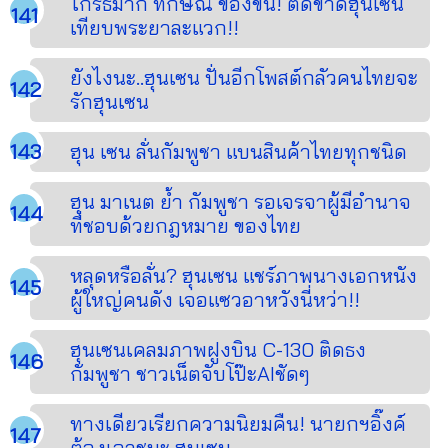
โกรธมาก ทักษิณ ของขึ้น! ตัดขาดฮุนเซน
เทียบพระยาละแวก!!
ยังไงนะ..ฮุนเซน ปั่นอีกโพสต์กลัวคนไทยจะ
รักฮุนเซน
ฮุน เซน ลั่นกัมพูชา แบนสินค้าไทยทุกชนิด
ฮุน มาเนต ย้ำ กัมพูชา รอเจรจาผู้มีอำนาจ
ที่ชอบด้วยกฎหมาย ของไทย
หลุดหรือลั่น? ฮุนเซน แชร์ภาพนางเอกหนัง
ผู้ใหญ่คนดัง เจอแซวอาหวังนี่หว่า!!
ฮุนเซนเคลมภาพฝูงบิน C-130 ติดธง
กัมพูชา ชาวเน็ตจับโป๊ะAIชัดๆ
ทางเดียวเรียกความนิยมคืน! นายกฯอิ๊งค์
ต้องเอาชนะ ฮุนเซน