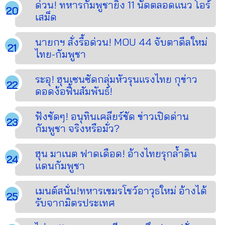
ด่วน! ทหารกัมพูชายิง 11 นัดตลอดแนว โอร์
เสม็ด
นายกฯ สั่งรื้อด่วน! MOU 44 จับตาดีลใหม่
ไทย-กัมพูชา
ระอุ! ฮุนเซนซัดกลุ่มหัวรุนแรงไทย กุข่าว
ดอดง้อฟื้นสัมพันธ์!
ฟังชัดๆ! อนุทินเคลียร์ชัด ข่าวเปิดด่าน
กัมพูชา จริงหรือมั่ว?
ฮุน มาเนต ฟาดเดือด! อ้างไทยรุกล้ำดิน
แดนกัมพูชา
เมนต์สนั่น!ทหารเขมรโชว์อาวุธใหม่ อ้างได้
รับจากมิตรประเทศ