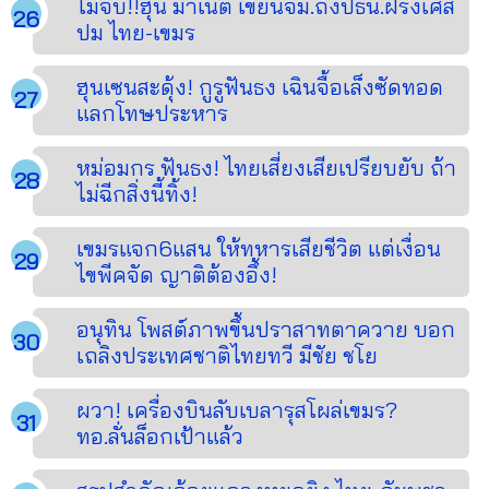
ไม่จบ!!ฮุน มาเนต เขียนจม.ถึงปธน.ฝรั่งเศส
ปม ไทย-เขมร
ฮุนเซนสะดุ้ง! กูรูฟันธง เฉินจื้อเล็งซัดทอด
แลกโทษประหาร
หม่อมกร ฟันธง! ไทยเสี่ยงเสียเปรียบยับ ถ้า
ไม่ฉีกสิ่งนี้ทิ้ง!
เขมรแจก6แสน ให้ทหารเสียชีวิต แต่เงื่อน
ไขพีคจัด ญาติต้องอึ้ง!
อนุทิน โพสต์ภาพขึ้นปราสาทตาควาย บอก
เถลิงประเทศชาติไทยทวี มีชัย ชโย
ผวา! เครื่องบินลับเบลารุสโผล่เขมร?
ทอ.ลั่นล็อกเป้าแล้ว