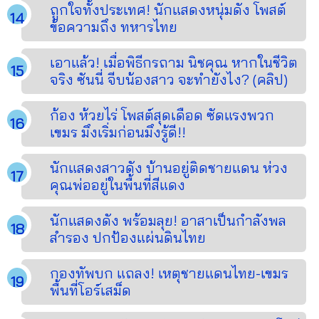
ถูกใจทั้งประเทศ! นักแสดงหนุ่มดัง โพสต์
ข้อความถึง ทหารไทย
เอาแล้ว! เมื่อพิธีกรถาม นิชคุณ หากในชีวิต
จริง ซันนี่ จีบน้องสาว จะทำยังไง? (คลิป)
ก้อง ห้วยไร่ โพสต์สุดเดือด ซัดแรงพวก
เขมร มึงเริ่มก่อนมึงรู้ดี!!
นักแสดงสาวดัง บ้านอยู่ติดชายแดน ห่วง
คุณพ่ออยู่ในพื้นที่สีแดง
นักแสดงดัง พร้อมลุย! อาสาเป็นกำลังพล
สำรอง ปกป้องแผ่นดินไทย
กองทัพบก แถลง! เหตุชายแดนไทย-เขมร
พื้นที่โอร์เสม็ด