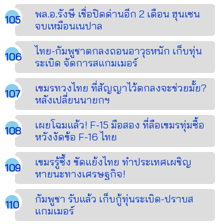
พล.อ.รังษี เชื่อปิดด่านอีก 2 เดือน ฮุนเซน
จบเหมือนเนปาล
ไทย-กัมพูชาตกลงถอนอาวุธหนัก เก็บทุ่น
ระเบิด จัดการสแกมเมอร์
เขมรทวงไทย ที่สัญญาไว้ตกลงจะช่วยมั้ย?
หลังเปลี่ยนนายกฯ
เผยโฉมแล้ว! F-15 มือสอง ที่ลือเขมรทุ่มซื้อ
หวังงัดข้อ F-16 ไทย
เขมรรู้ซึ้ง ขัดแย้งไทย ทำประเทศเผชิญ
หายนะทางเศรษฐกิจ!
กัมพูชา รับแล้ว เก็บกู้ทุ่นระเบิด-ปราบส
แกมเมอร์