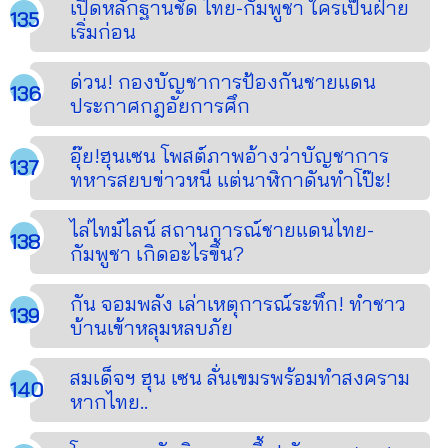
เปิดหลักฐานชัด ไทย-กัมพูชา ใครเป็นฝ่าย
เริ่มก่อน
ด่วน! กองบัญชาการป้องกันชายแดน
ประกาศกฎอัยการศึก
อุ๊ย!ฮุนเซน โพสต์ภาพอ้างว่าบัญชาการ
ทหารสยบข่าวหนี แต่นาฬิกาดันทำโป๊ะ!
ไล่ไทม์ไลน์ สถานการณ์ชายแดนไทย-
กัมพูชา เกิดอะไรขึ้น?
กัน จอมพลัง เล่าเหตุการณ์ระทึก! ทำชาว
บ้านเข้าหลุมหลบภัย
สมเด็จฯ ฮุน เซน ลั่นเขมรพร้อมทำสงคราม
หากไทย..