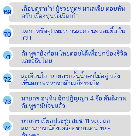
เกือบดราม่า! ผู้ช่วยทูตฯ มาเลเซีย ตอบทัน
ควัน เรื่องทุ่นระเบิดเก่า
แฉภาพชัดๆ! เขมรการละคร นอนอมยิ้ม ใน
ICU
กัมพูชายิงก่อน ไทยตอบโต้เพื่อปกป้องชีวิต
และอธิปไตย
สะเทือนใจ! นายกฯกลั้นน้ำตาไม่อยู่ หลัง
เห็นสภาพทหารกล้าเหยื่อระเบิด
นายกฯ อนุทิน ฉีกปฏิญญา 4 ข้อ สันติภาพ
กัมพูชามันจบแล้ว
นายกฯ เรียกประชุม สมช. 11 พ.ย. ถก
สถานการณ์ตึงเครียดชายแดนไทย-
กัมพูชา