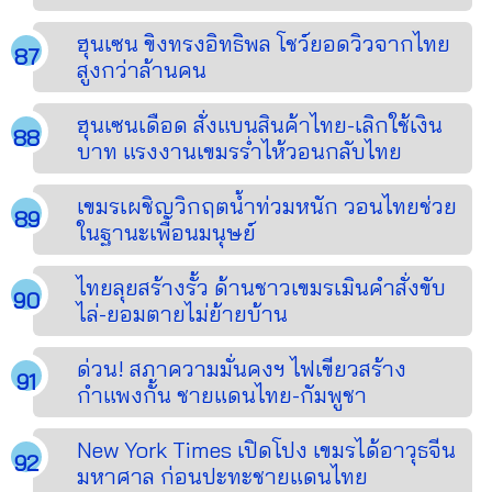
ฮุนเซน ขิงทรงอิทธิพล โชว์ยอดวิวจากไทย
สูงกว่าล้านคน
ฮุนเซนเดือด สั่งแบนสินค้าไทย-เลิกใช้เงิน
บาท แรงงานเขมรร่ำไห้วอนกลับไทย
เขมรเผชิญวิกฤตน้ำท่วมหนัก วอนไทยช่วย
ในฐานะเพื่อนมนุษย์
ไทยลุยสร้างรั้ว ด้านชาวเขมรเมินคำสั่งขับ
ไล่-ยอมตายไม่ย้ายบ้าน
ด่วน! สภาความมั่นคงฯ ไฟเขียวสร้าง
กำแพงกั้น ชายแดนไทย-กัมพูชา
New York Times เปิดโปง เขมรได้อาวุธจีน
มหาศาล ก่อนปะทะชายแดนไทย