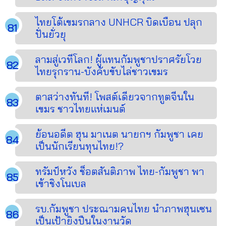
ไทยโต้เขมรกลาง UNHCR บิดเบือน ปลุก
ปั่นยั่วยุ
ลามสู่เวทีโลก! ผู้แทนกัมพูชาปราศรัยโวย
ไทยรุกราน-บังคับขับไล่ชาวเขมร
ตาสว่างทันที! โพสต์เดียวจากทูตจีนใน
เขมร ชาวไทยแห่เมนต์
ย้อนอดีต ฮุน มาเนต นายกฯ กัมพูชา เคย
เป็นนักเรียนทุนไทย!?
ทรัมป์หวัง ช็อตสันติภาพ ไทย-กัมพูชา พา
เข้าชิงโนเบล
รบ.กัมพูชา ประณามคนไทย นำภาพฮุนเซน
เป็นเป้ายิงปืนในงานวัด