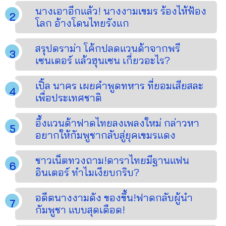
นางเอาอีกแล้ว! นางงามเขมร ร้องไห้ฟ้อง
โลก อ้างโดนไทยรังแก
สรุปดราม่า โค้กปลดแวนด้าจากพรี
เซนเตอร์ แล้วฮุนเซน เกี่ยวอะไร?
เปิ้ล นาคร เผยคำพูดทหาร ที่ยอมเสียสละ
เพื่อประเทศชาติ
อึ้งแวนด้าฟาดไทยลงเพลงใหม่ กล่าวหา
อยากให้กัมพูชากลับสู่ยุคเขมรแดง
ชาวเน็ตทวงถาม!ดาราไทยมีฐานแฟน
อินเตอร์ ทำไมเงียบกริบ?
อดีตนางงามดัง ของขึ้น!ฟาดกลับผู้นำ
กัมพูชา แบบสุดเดือด!