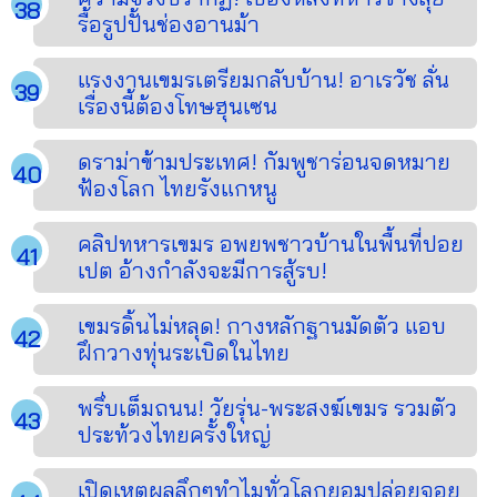
รื้อรูปปั้นช่องอานม้า
แรงงานเขมรเตรียมกลับบ้าน! อาเรวัช ลั่น
เรื่องนี้ต้องโทษฮุนเซน
ดราม่าข้ามประเทศ! กัมพูชาร่อนจดหมาย
ฟ้องโลก ไทยรังแกหนู
คลิปทหารเขมร อพยพชาวบ้านในพื้นที่ปอย
เปต อ้างกำลังจะมีการสู้รบ!
เขมรดิ้นไม่หลุด! กางหลักฐานมัดตัว แอบ
ฝึกวางทุ่นระเบิดในไทย
พรึ่บเต็มถนน! วัยรุ่น-พระสงฆ์เขมร รวมตัว
ประท้วงไทยครั้งใหญ่
เปิดเหตุผลลึกๆทำไมทั่วโลกยอมปล่อยจอย