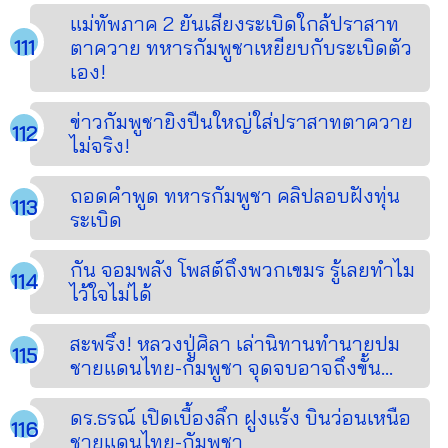
แม่ทัพภาค 2 ยันเสียงระเบิดใกล้ปราสาท
ตาควาย ทหารกัมพูชาเหยียบกับระเบิดตัว
เอง!
ข่าวกัมพูชายิงปืนใหญ่ใส่ปราสาทตาควาย
ไม่จริง!
ถอดคำพูด ทหารกัมพูชา คลิปลอบฝังทุ่น
ระเบิด
กัน จอมพลัง โพสต์ถึงพวกเขมร รู้เลยทำไม
ไว้ใจไม่ได้
สะพรึง! หลวงปู่ศิลา เล่านิทานทำนายปม
ชายแดนไทย-กัมพูชา จุดจบอาจถึงขั้น...
ดร.ธรณ์ เปิดเบื้องลึก ฝูงแร้ง บินว่อนเหนือ
ชายแดนไทย-กัมพูชา