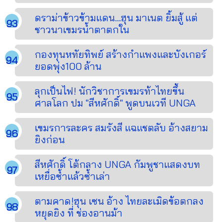
ดราม่าข้าวข้ามแดน...ฮุน มาเนต ยิ้มสู้ แต่
ชาวนาเขมรน้ำตาตกใน
กองทุนหทัยทิพย์ สร้างกำแพงและบังเกอร์
ยอดพุ่ง100 ล้าน
ลุกเป็นไฟ! นักวิชาการเขมรท้าไทยขึ้น
ศาลโลก ปม "สีหศักดิ์" พูดบนเวที UNGA
เขมรการละคร สมรังสี แฉแชตลับ อ้างสยาม
ยิงก่อน
สีหศักดิ์ โต้กลาง UNGA กัมพูชาแสดงบท
เหยื่อซ้ำแล้วซ้ำเล่า
ตามคาด!ฮุน เซน อ้าง ไทยละเมิดข้อตกลง
หยุดยิง ที่ ช่องอานม้า