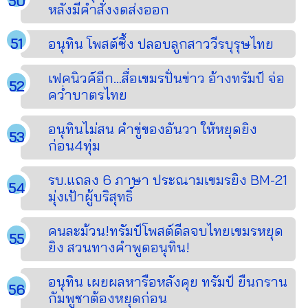
หลังมีคำสั่งงดส่งออก
อนุทิน โพสต์ซึ้ง ปลอบลูกสาววีรบุรุษไทย
เฟคนิวค์อีก...สื่อเขมรปั่นข่าว อ้างทรัมป์ จ่อ
คว่ำบาตรไทย
อนุทินไม่สน คำขู่ของอันวา ให้หยุดยิง
ก่อน4ทุ่ม
รบ.แถลง 6 ภาษา ประณามเขมรยิง BM-21
มุ่งเป้าผู้บริสุทธิ์
คนละม้วน!ทรัมป์โพสต์ดีลจบไทยเขมรหยุด
ยิง สวนทางคำพูดอนุทิน!
อนุทิน เผยผลหารือหลังคุย ทรัมป์ ยืนกราน
กัมพูชาต้องหยุดก่อน