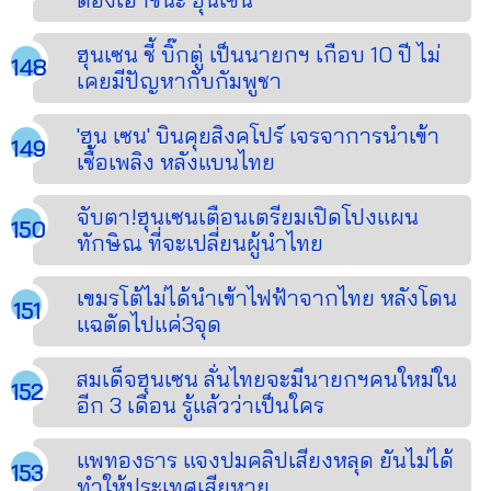
ฮุนเซน ชี้ บิ๊กตู่ เป็นนายกฯ เกือบ 10 ปี ไม่
เคยมีปัญหากับกัมพูชา
'ฮุน เซน' บินคุยสิงคโปร์ เจรจาการนำเข้า
เชื้อเพลิง หลังแบนไทย
จับตา!ฮุนเซนเตือนเตรียมเปิดโปงแผน
ทักษิณ ที่จะเปลี่ยนผู้นำไทย
เขมรโต้ไม่ได้นำเข้าไฟฟ้าจากไทย หลังโดน
แฉตัดไปแค่3จุด
สมเด็จฮุนเซน ลั่นไทยจะมีนายกฯคนใหม่ใน
อีก 3 เดือน รู้แล้วว่าเป็นใคร
แพทองธาร แจงปมคลิปเสียงหลุด ยันไม่ได้
ทำให้ประเทศเสียหาย