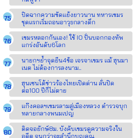
ปิดฉากความขัดแย้งยาวนาน ทหารเขมร
ชุดแรกเริ่มถอนอาวุธกลางดึก
เขมรหลอกกันเอง! ใช้ IO ปั่นบอกกองทัพ
แกร่งอันดับ6โลก
นายกฯย้ำจุดยืน4ข้อ เจรจาเขมร แม้ ฮุนมา
เนต ไม่ต้องการลงนาม..
ฮุนเซนโต้ข่าวร้องไทยเปิดด่าน ลั่นปิด
ต่อ100 ปีก็ไม่ตาย
แก๊งคอลฯเขมรลามสู่เมืองหลวง ตำรวจบุก
ทลายกลางพนมเปญ
ติดจอยักษ์8ม. บังคับเขมรดูความจริงใน
อดีต จนกว่าจะสำนึกบุญคุณ