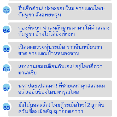
รีบเช็กด่วน! ปะทะรอบใหม่ ชายแดนไทย-
กัมพูชา สั่งอพยพวุ่น
กองทัพบก ฟาดหลักฐานคาตา โต้คำแถลง
กัมพูชา อ้างไม่ได้ยิงเข้ามา
เปิดผลตรวจทุ่นระเบิด ชาวจีนเหยียบขา
ขาด ชายแดนบ้านหนองจาน
แรงงานเขมรเตือนกันเอง! อยู่ไทยดีกว่า
มาเลเซีย
นรกปอยเปตแตก! พี่ชายแหกคุกสแกมเม
อร์ แฉยับน้องโดนทารุณโหด
ยังไม่ถอดสลัก! ไทยกู้ระเบิดใหม่ 2 ลูกทัน
ควัน ชี้ละเมิดสัญญาออตตาวา