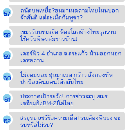
ถนัดบทเหยื่อ?ฮุนมาเนตถามไทยไหนบอก
รักสันติ แต่ละเมิดกัมพูชา?
เขมรรับบทเหยื่อ ฟ้องโลกอ้างไทยรุกราน
ใช้ควันพิษถล่มชาวบ้าน!
เคอร์ฟิว 4 อำเภอ จ.สระแก้ว ห้ามออกนอก
เคหสถาน
ไม่ยอมถอย ฮุนมาเนต กร้าว สั่งกองทัพ
ปกป้องดินแดนโต้กลับไทย
ประกาศเฝ้าระวัง!..การข่าวระบุ เขมร
เตรียมยิงBM-21ใส่ไทย
สรยุทธ แชร์ข้อความเด็ด! รบ.ต้องฟันธง จะ
รบหรือไม่รบ?