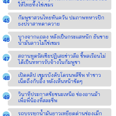
ให้ไทยทิ้งไข่เขมร
กัมพูชาสวนไทยทันควัน ปมภาพทหารปัก
ธงปราสาทตาควาย
บางจากแถลง หลังเป็นกระแสหนัก ยันขาย
น้ำมันลาวไม่ใช่เขมร
สถานทูตรัสเซียปฏิเสธข่าวลือ ชี้พลเรือนไม่
ได้เป็นทหารรับจ้างในกัมพูชา
เปิดคลิป เขมรบังคับโดรนพลีชีพ ทำชาว
เน็ตถึงกับอึ้ง หลังเห็นหน้าชัดๆ
วินาทีประกาศชัยชนะเหนือ ช่องอานม้า
เพื่อพี่น้องที่สละชีพ
รถบรรทุกน้ำมันยาวเหยียดด่านช่องเม็ก