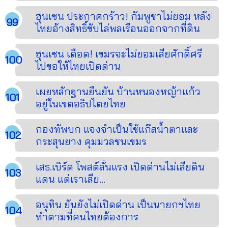
ฮุนเซน ประกาศกร้าว! กัมพูชาไม่ยอม หลัง
ไทยอ้างสิทธิ์ขับไล่พลเรือนออกจากที่ดิน
ฮุนเซน เดือด! เขมรจะไม่ยอมเสียศักดิ์ศรี
ไปขอให้ไทยเปิดด่าน
เผยหลักฐานยืนยัน บ้านหนองหญ้าแก้ว
อยู่ในเขตอธิปไตยไทย
กองทัพบก แจงจำเป็นใช้แก๊สน้ำตาและ
กระสุนยาง คุมมวลชนเขมร
เสธ.เบิร์ด โพสต์ลั่นแรง เปิดด่านไม่เสียดิน
แดน แต่เราเสีย...
อนุทิน ยันยังไม่เปิดด่าน เป็นนายกฯไทย
ทำตามที่คนไทยต้องการ