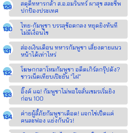
สดุดีทหารกล้า ส.อ.อมรินทร์ ผาสุข สละชีพ
ปกป้องประเทศ
ไทย-กัมพูชา บรรลุข้อตกลง หยุดยิงทันที
ไม่มีเงื่อนไข
ส่องเงินเดือน ทหารกัมพูชา เสี่ยงตายแนว
หน้าได้เท่าไหร่
โฆษกกลาโหมกัมพูชา อดีตเกิร์ลกรุ๊ปดัง?
ชาวเน็ตเทียบเป๊ะยัน "ไฝ"
อิ๊งค์ แฉ! กัมพูชาไม่พอใจลั่นเขมรเริ่มยิง
ก่อน 100
ค่ายผู้ลี้ภัยกัมพูชาเดือด! แจกไข่เป็ดแค่
คนละฟอง แย่งกันนัว!