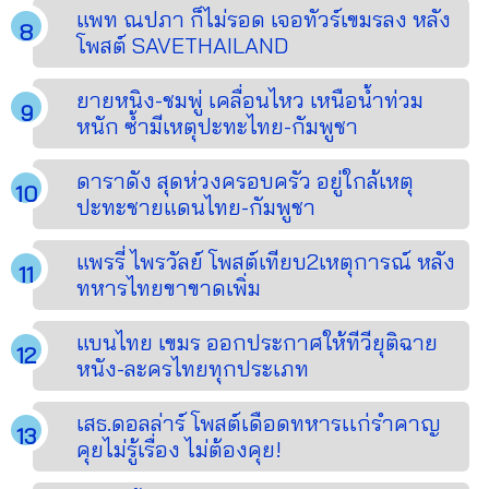
แพท ณปภา ก็ไม่รอด เจอทัวร์เขมรลง หลัง
โพสต์ SAVETHAILAND
ยายหนิง-ชมพู่ เคลื่อนไหว เหนือน้ำท่วม
หนัก ซ้ำมีเหตุปะทะไทย-กัมพูชา
ดาราดัง สุดห่วงครอบครัว อยู่ใกล้เหตุ
ปะทะชายแดนไทย-กัมพูชา
แพรรี่ ไพรวัลย์ โพสต์เทียบ2เหตุการณ์ หลัง
ทหารไทยขาขาดเพิ่ม
แบนไทย เขมร ออกประกาศให้ทีวียุติฉาย
หนัง-ละครไทยทุกประเภท
เสธ.ดอลล่าร์ โพสต์เดือดทหารเเก่รำคาญ
คุยไม่รู้เรื่อง ไม่ต้องคุย!