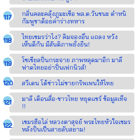
กลิ่นคละคลุ้งภูมะเขือ พล.ต.วันชนะ ตำหนิ
กัมพูชาด้อยค่าร่างทหาร
ไทยเขมรว่าไง? คิมจองอึน แถลง หวัง
เห็นดีกัน มีสันติภาพยั่งยืน!
โซเชียลปั่นกระจาย ภาพหลุดมาอีก มาลี
ฟาดไทยอย่าปั่นเฟกนิวส์!
สวีเดน โต้ข่าวไม่ขายกริพเพนให้ไทย
มาลี เตือนสื่อ-ชาวไทย หยุดแชร์ ข้อมูลเท็จ
!!
เขมรฮือไล่ หลวงตาสุจย์ พระไทยหัวใจเขมร
หลังปั่นเป็นสายลับสยาม!