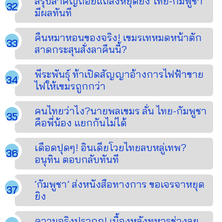
สรุปสำคัญถ้อยแถลงหยุดยิง ไทย-กัมพูชา
มีผลทันที
คืนหมาหอนของจริง! เขมรเทหมดหน้าตัก
สาดกระสุนสั่งลาคืนนี้?
พีระพันธุ์ ท้าเปิดสัญญาอ้างการไฟฟ้าขาย
ไฟให้เขมรถูกกว่า
คนไทยว่าไง?นายพลเขมร ลั่น ไทย-กัมพูชา
คือพี่น้อง แยกกันไม่ได้
เดือดปุดๆ! อินเดียโวยไทยลบหลู่เทพ?
อนุทิน ตอบกลับทันที
‘กัมพูชา’ ส่งหนังสือทางการ ขอเจรจาหยุด
ยิง
ความจริงปรากฏ! เบื้องหลังทหารช่างลุย