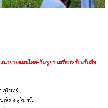
์ แนวชายแดนไทย-กัมพูชา เตรียมพร้อมรับมือ
ุรินทร์ ,
ชิง จ.สุรินทร์,