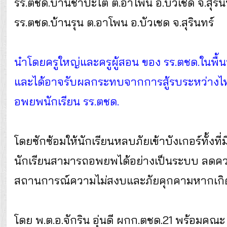
รร.ตชด.บ้านชำปะโต ต.อาโพน อ.บัวเชด จ.สุริน
รร.ตชด.บ้านรุน ต.อาโพน อ.บัวเชด จ.สุรินทร์
นำโดยครูใหญ่และครูผู้สอน ของ รร.ตชด.ในพื้นที่ ก
และได้อาจรับผลกระทบจากการสู้รบระหว่างไท
อพยพนักเรียน รร.ตชด.
โดยซักซ้อมให้นักเรียนหลบภัยเข้าบังเกอร์ทั้งที
นักเรียนสามารถอพยพได้อย่างเป็นระบบ ลดควา
สถานการณ์ความไม่สงบและภัยคุกคามหากเกิด
โดย พ.ต.อ.จักริน อุ่นดี ผกก.ตชด.21 พร้อมคณะ