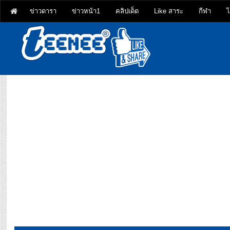
ข่าวดารา
ข่าวหน้า1
คลิปเด็ด
Like สาระ
กีฬา
ไ