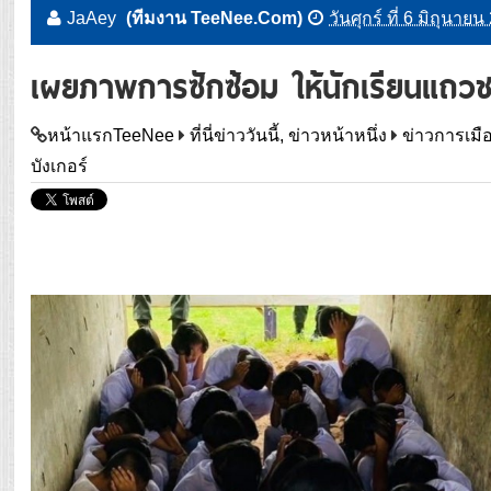
JaAey
(ทีมงาน TeeNee.Com)
วันศุกร์ ที่ 6 มิถุนา
เผยภาพการซักซ้อม ให้นักเรียนแถวช
หน้าแรกTeeNee
ที่นี่ข่าววันนี้, ข่าวหน้าหนึ่ง
ข่าวการเมื
บังเกอร์