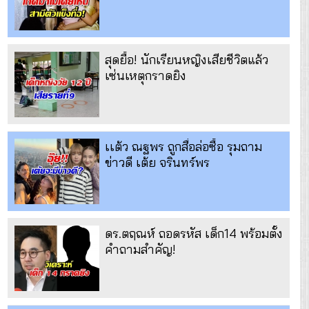
สุดยื้อ! นักเรียนหญิงเสียชีวิตแล้ว
เซ่นเหตุกราดยิง
เเต้ว ณฐพร ถูกสื่อล่อซื้อ รุมถาม
ข่าวดี เต้ย จรินทร์พร
ดร.ตฤณห์ ถอดรหัส เด็ก14 พร้อมตั้ง
คำถามสำคัญ!