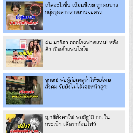
เกิดอะไรขึ้น เถียนซีเวย ถูกคนบาง
กลุ่มรุมด่ากลางลานจอดรถ
ฝน มาริสา ออกโรงฟาดแทน! หลัง
ดิว เปิดตัวแฟนไฮโซ
จุกอก! พ่อผู้ก่อเหตุร่ำไห้ขอโทษ
สังคม รับยังไม่ได้เจอหน้าลูก!
ญาติยังคาใจ! พบอิฐ10 กก. ใน
กระเป๋า เต้ดราก้อนไฟว์