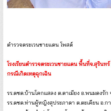
ตำรวจตระเวนชายแดน โพสต์
โรงเรียนตำรวจตระเวนชายแดน พื้นที่จ.สุรินทร
กรณีเกิดเหตุฉุกเฉิน
รร.ตชด.บ้านโคกแสลง ต.ตาเมียง อ.พนมดงรัก จ.ส
รร.ตชด.ท่านผู้หญิงสุประภาดา ต.ตะเคียน อ.กาบเ