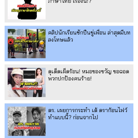
ภาษาไทย เรื่องนี้!?
คลิปนักเรียนชักปืนขู่เพื่อน ล่าสุดมีบท
ลงโทษแล้ว
ดุเด็ดเผ็ดร้อน! หมอของขวัญ ขอฉอด
พวกปกป้องคนร้าย!
ตร. เผยการกระทำ เต้ ดราก้อนไฟว์
ทำแบบนี้? ก่อนจากไป