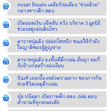
จบนะ! ฝันเด่น เคลียร์ปมเสียง “ช่วยด้วย”
กลางซากตึก สตง.
เปิดยอดเงิน แจ็คสัน หวัง บริจาค 3 มูลนิธิ
ช่วยเหตุแผ่นดินไหว
ดาราหนุ่มดัง ปล่อยโฮหนัก ขณะให้กำลัง
ใจญาติของผู้สูญหาย
ดาราหนุ่มดัง ลงพื้นที่ตึกถล่ม ลั่นจุก พ่อก็
รับจ้างก่อสร้างส่งเรียน
บิณฑ์ เผยเบื้องหลังความยาก ของภารกิจ
ช่วยชีวิตเหตุตึกถล่ม
บุ๋ม ปนัดดา เปิดภาพตึก สตง. ถล่ม ตอบ
คำถามที่ทุกคนสงสัย