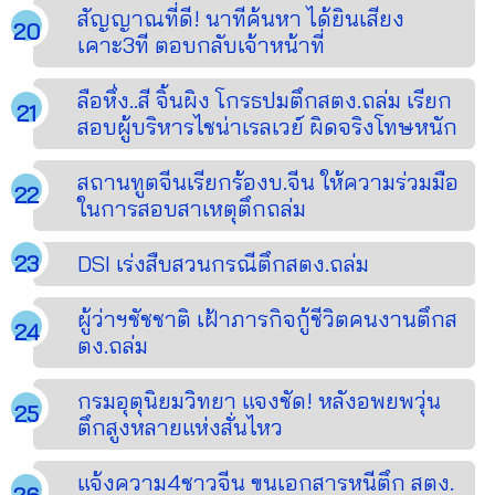
สัญญาณที่ดี! นาทีค้นหา ได้ยินเสียง
เคาะ3ที ตอบกลับเจ้าหน้าที่
ลือหึ่ง..สี จิ้นผิง โกรธปมตึกสตง.ถล่ม เรียก
สอบผู้บริหารไชน่าเรลเวย์ ผิดจริงโทษหนัก
สถานทูตจีนเรียกร้องบ.จีน ให้ความร่วมมือ
ในการสอบสาเหตุตึกถล่ม
DSI เร่งสืบสวนกรณีตึกสตง.ถล่ม
ผู้ว่าฯชัชชาติ เฝ้าภารกิจกู้ชีวิตคนงานตึกส
ตง.ถล่ม
กรมอุตุนิยมวิทยา แจงชัด! หลังอพยพวุ่น
ตึกสูงหลายแห่งสั่นไหว
แจ้งความ4ชาวจีน ขนเอกสารหนีตึก สตง.