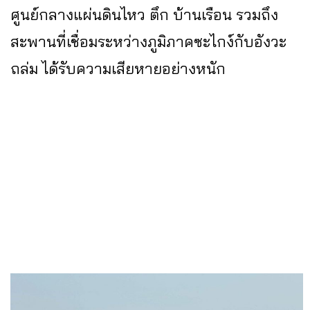
ศูนย์กลางแผ่นดินไหว ตึก บ้านเรือน รวมถึง
สะพานที่เชื่อมระหว่างภูมิภาคซะไกง์กับอังวะ
ถล่ม ได้รับความเสียหายอย่างหนัก