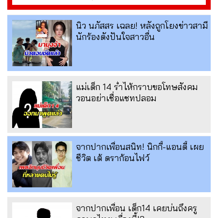
นิว นภัสสร เฉลย! หลังถูกโยงข่าวสามี
นักร้องดังปันใจสาวอื่น
แม่เด็ก 14 ร่ำไห้กราบขอโทษสังคม
วอนอย่าเชื่อแชทปลอม
จากปากเพื่อนสนิท! นิกกี้-แอนดี้ เผย
ชีวิต เต้ ดราก้อนไฟว์
จากปากเพื่อน เด็ก14 เคยบ่นถึงครู