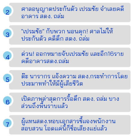
ศาลอนุญาตประกันตัว เปรมชัย จำเลยคดี
อาคาร สตง. ถล่ม
"เปรมชัย" กับพวก นอนคุก! ศาลไม่ให้
ประกันตัว คดีตึก สตง. ถล่ม
ด่วน! ออกหมายจับเปรมชัย และอีก16ราย
คดีอาคารสตง.ถล่ม
ต๊ะ นารากร แจ้งความ สตง.กระทำการโดย
ประมาททำให้มีผู้เสียชีวิต
เปิดภาพล่าสุดการรื้อตึก สตง. ถล่ม บาง
ส่วนถึงพื้นราบแล้ว
ผู้แทนสตง.หอบเอกสารชี้แจงพนักงาน
สอบสวน โอดแค่นี้ก็ชื่อเสียงแย่แล้ว