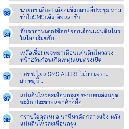
นายกฯ เดือด! เสียงแข็งกลางที่ประชุม ถาม
ทำไมSMSแจ้งเตือนล่าช้า
จับตาอาฟเตอร์ช็อก! รอยเลื่อนแผ่นดินไหว
ในไทยเริ่มขยับ
เหลือเชื่อ! เพจพม่าเตือนแผ่นดินไหวล่วง
หน้า2วันก่อนเกิตเหตุ!แบบตรงเป๊ะ
กสทช. โยน SMS ALERT ไม่มา เพราะ
สาเหตุนี้...
แผ่นดินไหวสะเทือนกรุงฯ ระบบขนส่งหยุด
ชะงัก ประชาชนตกค้างอื้อ
กราบใจคุณหมอ นาทีผ่าตัดกลางแจ้ง หลัง
แผ่นดินไหวสะเทือนกรุง