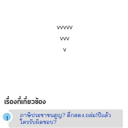
vvvvv
vvv
v
เรื่องที่เกี่ยวข้อง
ภาษีประชาชนสูญ? ตึกสตง.ถล่ม1ปีแล้ว
ใครรับผิดชอบ?