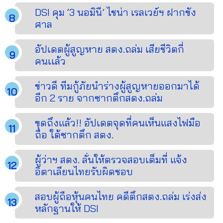
DSI คุม ‘3 นอมินี’ ไชน่า เรลเวย์ฯ ฝากขัง
ศาล
อัปเดตผู้สูญหาย สตง.ถล่ม เสียชีวิตกี่
คนเเล้ว
ข่าวดี ทีมกู้ภัยนำร่างผู้สูญหายออกมาได้
อีก 2 ราย จากซากตึกสตง.ถล่ม
ขุดถึงแล้ว!! อัปเดตจุดที่คนเห็นแสงไฟมือ
ถือ ใต้ซากตึก สตง.
ผู้ว่าฯ สตง. ลั่นให้ตรวจสอบเต็มที่ แจ้ง
อิตาเลียนไทยรับผิดชอบ
สอบผู้ถือหุ้นคนไทย คดีตึกสตง.ถล่ม เร่งส่ง
หลักฐานให้ DSI