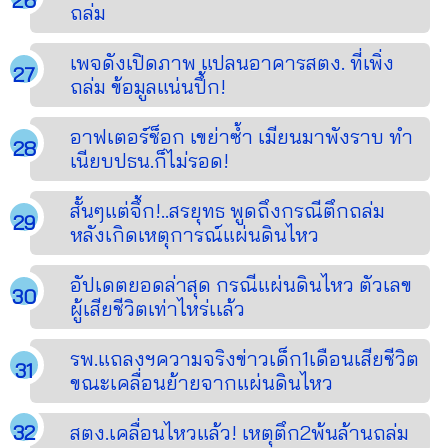
ถล่ม
เพจดังเปิดภาพ แปลนอาคารสตง. ที่เพิ่ง
ถล่ม ข้อมูลแน่นปึ้ก!
อาฟเตอร์ช็อก เขย่าซ้ำ เมียนมาพังราบ ทำ
เนียบปธน.ก็ไม่รอด!
สั้นๆแต่จึ้ก!..สรยุทธ พูดถึงกรณีตึกถล่ม
หลังเกิดเหตุการณ์แผ่นดินไหว
อัปเดตยอดล่าสุด กรณีแผ่นดินไหว ตัวเลข
ผู้เสียชีวิตเท่าไหร่เเล้ว
รพ.แถลงฯความจริงข่าวเด็ก1เดือนเสียชีวิต
ขณะเคลื่อนย้ายจากแผ่นดินไหว
สตง.เคลื่อนไหวแล้ว! เหตุตึก2พ้นล้านถล่ม