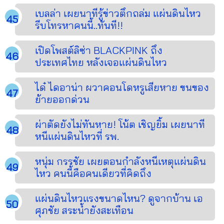
เบลล่า เผยนาทีรู้ข่าวตึกถล่ม แผ่นดินไหว
รีบโทรหาคนนี้..ทันที!!
เปิดโพสต์ลิซ่า BLACKPINK ถึง
ประเทศไทย หลังเจอแผ่นดินไหว
ได๋ ไดอาน่า ผวาคอนโดหรูเสียหาย ขนของ
ย้ายออกด่วน
ผ่าตัดยังไม่ทันหาย! โน้ต เชิญยิ้ม เผยนาที
หนีแผ่นดินไหวที่ รพ.
หนุ่ม กรรชัย เผยตอนกำลังหนีเหตุแผ่นดิน
ไหว คนนี้คือคนเดียวที่คิดถึง
แผ่นดินไหวแรงขนาดไหน? ดูจากบ้าน เอ
ศุภชัย สระน้ำยังสะเทือน