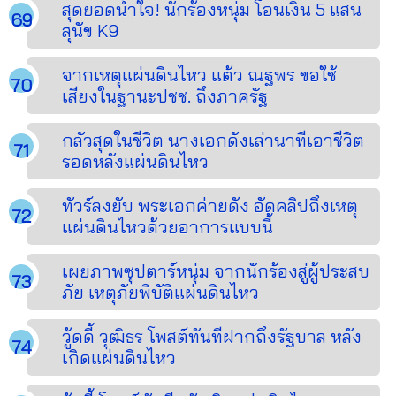
สุดยอดน้ำใจ! นักร้องหนุ่ม โอนเงิน 5 แสน
สุนัข K9
จากเหตุแผ่นดินไหว แต้ว ณฐพร ขอใช้
เสียงในฐานะปชช. ถึงภาครัฐ
กลัวสุดในชีวิต นางเอกดังเล่านาทีเอาชีวิต
รอดหลังแผ่นดินไหว
ทัวร์ลงยับ พระเอกค่ายดัง อัดคลิปถึงเหตุ
แผ่นดินไหวด้วยอาการแบบนี้
เผยภาพซุปตาร์หนุ่ม จากนักร้องสู่ผู้ประสบ
ภัย เหตุภัยพิบัติแผ่นดินไหว
วู้ดดี้ วุฒิธร โพสต์ทันทีฝากถึงรัฐบาล หลัง
เกิดแผ่นดินไหว