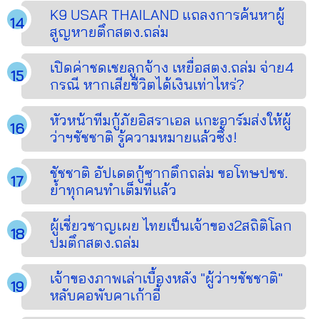
K9 USAR THAILAND แถลงการค้นหาผู้
สูญหายตึกสตง.ถล่ม
เปิดค่าชดเชยลูกจ้าง เหยื่อสตง.ถล่ม จ่าย4
กรณี หากเสียชีวิตได้เงินเท่าไหร่?
หัวหน้าทีมกู้ภัยอิสราเอล แกะอาร์มส่งให้ผู้
ว่าฯชัชชาติ รู้ความหมายแล้วซึ้ง!
ชัชชาติ อัปเดตกู้ซากตึกถล่ม ขอโทษปชช.
ย้ำทุกคนทำเต็มที่แล้ว
ผู้เชี่ยวชาญเผย ไทยเป็นเจ้าของ2สถิติโลก
ปมตึกสตง.ถล่ม
เจ้าของภาพเล่าเบื้องหลัง "ผู้ว่าฯชัชชาติ"
หลับคอพับคาเก้าอี้