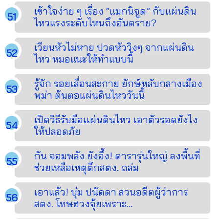
เข้าใจง่าย ๆ เรื่อง “แมกนิจูด” กับแผ่นดิน
ไหวแรงระดับไหนถึงอันตราย?
เวียนหัวไม่หาย ปวดหัววิงๆ จากแผ่นดิน
ไหว หมอแนะให้ทำแบบนี้
รู้จัก รอยเลื่อนสะกาย ยักษ์หลับกลางเมือง
พม่า ต้นตอแผ่นดินไหววันนี้
เปิดวิธีรับมือเเผ่นดินไหว เอาตัวรอดยังไง
ให้ปลอดภัย
กัน จอมพลัง ยังอึ้ง! ดารารุ่นใหญ่ ลงพื้นที่
ช่วยเหลือเหตุตึกสตง. ถล่ม
เอาแล้ว! บุ๋ม ปนัดดา สวนอดีตผู้ว่าการ
สตง. โทษฮวงจุ้ยเพราะ...