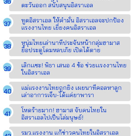
ตะวันออก สนับสนุนอิสราเอล
ทูตอิสราเอล ให้คำมั่น อิสราเอลจะปกป้อง
แรงงานไทย เยี่ยงคนอิสราเอล
หนุ่มไทยเล่านาทีประจันหน้ากลุ่มฮามาส
ยื้อประตูโดมหลบภัย เปิดได้ตาย
เลิกเเซะ! พิธา เสนอ 4 ข้อ ช่วยเเรงงานไทย
ในอิสราเอล
แม่แรงงานไทยถูกยิง เผยนาทีคอลหาลูก
เล่าอาการเจ็บ-ได้แค่ยาพารา
โหดร้ายมาก! ฮามาส จับคนไทยใน
อิสราเอลไปเป็นโล่มนุษย์!
รมว.แรงงาน แก้ข่าวคนไทยในอิสราเอล