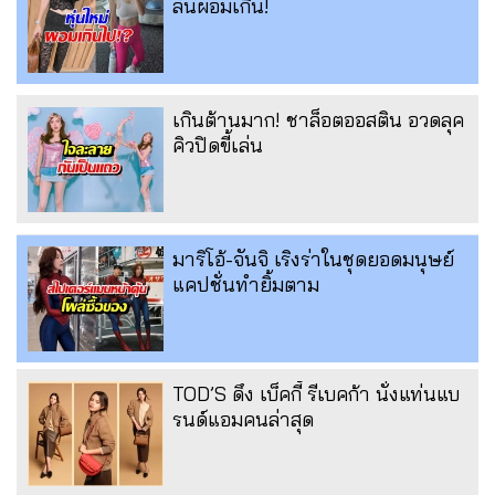
ลั่นผอมเกิน!
เกินต้านมาก! ชาล็อตออสติน อวดลุค
คิวปิดขี้เล่น
มาริโอ้-จันจิ เริงร่าในชุดยอดมนุษย์
แคปชั่นทำยิ้มตาม
TOD’S ดึง เบ็คกี้ รีเบคก้า นั่งแท่นแบ
รนด์แอมคนล่าสุด