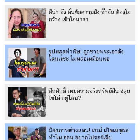
ลีน่า จัง ลั่นข้อความถึง จั๊กจั่น ต้องใจ
กว้าง เข้าใจนารา
รูปหลุดทำพิษ! ลูกชายพระเอกดัง
โดนเเซะ ไม่หล่อเหมือนพ่อ
สีหศักดิ์ เผยความจริงทรัพย์สิน ฮลุน
โซโล่ อยู่ไหน?
มิตรภาพต่างแดน! เรเน่ เปิดเหตุผล
ทำไม ฮลุน อยากไปจอร์เจีย