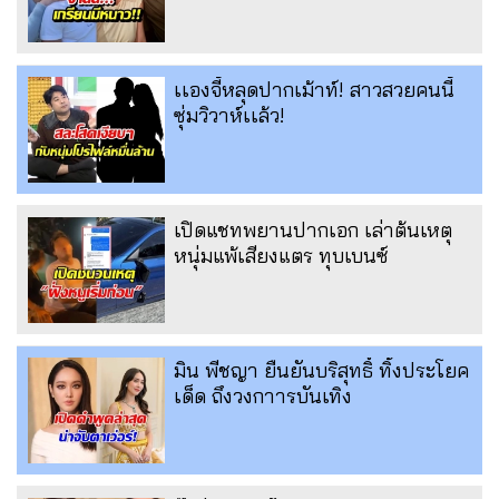
เเองจี้หลุดปากเม้าท์! สาวสวยคนนี้
ซุ่มวิวาห์เเล้ว!
เปิดแชทพยานปากเอก เล่าต้นเหตุ
หนุ่มแพ้เสียงแตร ทุบเบนซ์
มิน พีชญา ยืนยันบริสุทธิ์ ทิ้งประโยค
เด็ด ถึงวงกาารบันเทิง