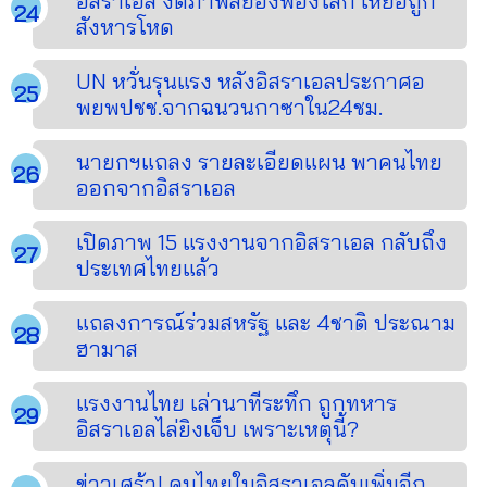
อิสราเอล งัดภาพสยองฟ้องโลก เหยื่อถูก
สังหารโหด
UN หวั่นรุนแรง หลังอิสราเอลประกาศอ
พยพปชช.จากฉนวนกาซาใน24ชม.
นายกฯแถลง รายละเอียดแผน พาคนไทย
ออกจากอิสราเอล
เปิดภาพ 15 แรงงานจากอิสราเอล กลับถึง
ประเทศไทยแล้ว
แถลงการณ์ร่วมสหรัฐ และ 4ชาติ ประณาม
ฮามาส
แรงงานไทย เล่านาทีระทึก ถูกทหาร
อิสราเอลไล่ยิงเจ็บ เพราะเหตุนี้?
ข่าวเศร้า! คนไทยในอิสราเอลดับเพิ่มอีก