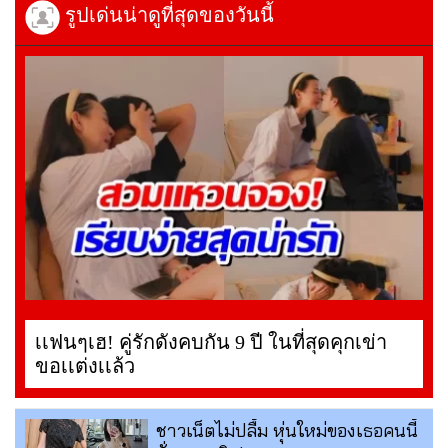
รูปเด่นน่าดูที่สุดของวันนี้
เเฟนๆเฮ! คู่รักดังคบกัน 9 ปี ในที่สุดคุกเข่า
ขอเเต่งเเล้ว
ชาวเน็ตไม่ปลื้ม หุ่นใหม่ของเธอคนนี้