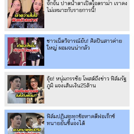
จั๊กจั่น ปาดน้ำตาเปิดใจดราม่า เราคง
ไม่เหมาะกับรายการนี้!
ชาวเน็ตวิจารณ์ยับ! ศิลปินสาวค่าย
ใหญ่ ผอมจนน่ากลัว
อุ้ย! หนุ่มกรรชัย โพสต์ถึงข่าว ฟิล์มรัฐ
ภูมิ แจงเส้นเงิน25ล้าน
ฟิล์มปฏิเสธทุกข้อหาคดีฟอเร็กซ์
ทนายยันชี้แจงได้