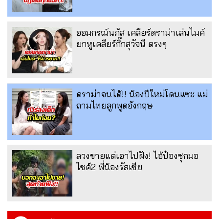
ออมกรณ์นภัส เคลียร์ดราม่าเล่นไมค์
ยกหูเคลียร์กิ๊กสุวัจนี ตรงๆ
ดราม่าจนได้!! น้องปีใหม่โดนแซะ แม่
ถามไทยลูกพูดอังกฤษ
ลวงขายแต่เอาไปฝัง! ไอ้ป๋องซุกมอ
ไซค์2 พี่น้องรัสเซีย