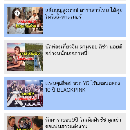
แต้มบุญสูงมาก! ดาราสาวไทย ได้คุย
โควิลล์-พาลเมอร์
นักท่องเที่ยวจีน ตามรอย ลิซ่า นอยด์
อย่างหนักเจอภาพนี้!
เเฟนๆเดือด! จวก YG ไร้แพลนฉลอง
10 ปี BLACKPINK
รักมาราธอน9ปี ไมเคิลศิรชัช คุกเข่า
ขอแฟนสาวแต่งงาน