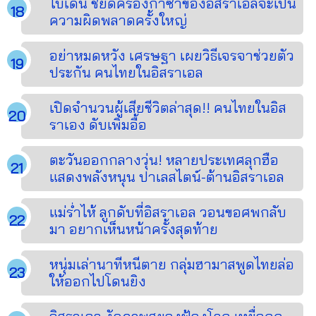
ไบเดน ชี้ยึดครองกาซาของอิสราเอลจะเป็น
ความผิดพลาดครั้งใหญ่
อย่าหมดหวัง เศรษฐา เผยวิธีเจรจาช่วยตัว
ประกัน คนไทยในอิสราเอล
เปิดจำนวนผู้เสียชีวิตล่าสุด!! คนไทยในอิส
ราเอง ดับเพิ่มอื้อ
ตะวันออกกลางวุ่น! หลายประเทศลุกฮือ
แสดงพลังหนุน ปาเลสไตน์-ต้านอิสราเอล
แม่ร่ำไห้ ลูกดับที่อิสราเอล วอนขอศพกลับ
มา อยากเห็นหน้าครั้งสุดท้าย
หนุ่มเล่านาทีหนีตาย กลุ่มฮามาสพูดไทยล่อ
ให้ออกไปโดนยิง