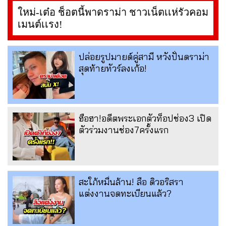
ใหม่-เต๋อ ช็อตนี้พาดราม่า ชาวเน็ตเเห่รัวคอม
เมนต์เเรง!
ปล่อยรูปมายด์คู่สามี หวังปั่นดราม่า
สุดท้ายทัวร์ลงเก้อ!
ฮือฮา!อดีตพระเอกตัวท็อปช่อง3 เปิด
ตัวร่วมงานช่อง7ครั้งแรก
สะใภ้หมื่นล้าน! ลือ ดิวอริสรา
แต่งงานจดทะเบียนแล้ว?