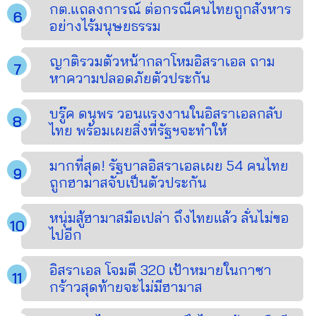
กต.แถลงการณ์ ต่อกรณีคนไทยถูกสังหาร
อย่างไร้มนุษยธรรม
ญาติรวมตัวหน้ากลาโหมอิสราเอล ถาม
หาความปลอดภัยตัวประกัน
บรู๊ค ดนุพร วอนแรงงานในอิสราเอลกลับ
ไทย พร้อมเผยสิ่งที่รัฐฯจะทำให้
มากที่สุด! รัฐบาลอิสราเอลเผย 54 คนไทย
ถูกฮามาสจับเป็นตัวประกัน
หนุ่มสู้ฮามาสมือเปล่า ถึงไทยแล้ว ลั่นไม่ขอ
ไปอีก
อิสราเอล โจมตี 320 เป้าหมายในกาซา
กร้าวสุดท้ายจะไม่มีฮามาส