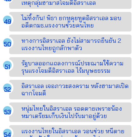
เหตุกลุ่มฮามาสโจมตีอิสราเอล
ไม่ทิ้งกัน! พิธา ยกหูคุยทูตอิสราเอล มอบ
อดีตกมธ.แรงงานช่วยคนไทย
ทางการอิสราเอล ยังไม่สามารถยืนยัน 2
แรงงานไทยถูกลักพาตัว
รัฐบาลออกแถลงการณ์ประณามใช้ความ
รุนแรงโจมตีอิสราเอล ไร้มนุษยธรรม
อิสราเอล เจอภาวะสงคราม หลังฮามาสเปิด
ฉากโจมตี
หนุ่มไทยในอิสราเอล รอดตายเพราะน้อง
หมาเตรียมเก็บเงินไปรับมาอยู่ด้วย
แรงงานไทยในอิสราเอล วอนช่วย หนีตาย