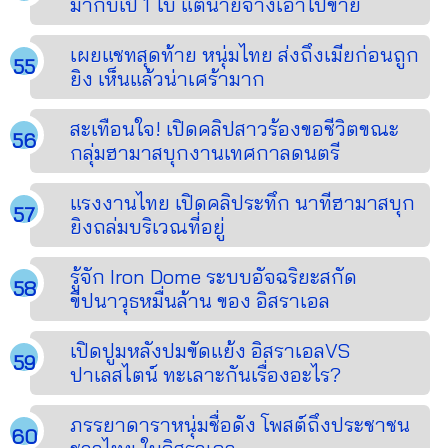
มากับเป้ 1 ใบ แต่นายจ้างเอาไปขาย
เผยแชทสุดท้าย หนุ่มไทย ส่งถึงเมียก่อนถูก
ยิง เห็นแล้วน่าเศร้ามาก
สะเทือนใจ! เปิดคลิปสาวร้องขอชีวิตขณะ
กลุ่มฮามาสบุกงานเทศกาลดนตรี
แรงงานไทย เปิดคลิประทึก นาทีฮามาสบุก
ยิงถล่มบริเวณที่อยู่
รู้จัก Iron Dome ระบบอัจฉริยะสกัด
ขีปนาวุธหมื่นล้าน ของ อิสราเอล
เปิดปูมหลังปมขัดแย้ง อิสราเอลVS
ปาเลสไตน์ ทะเลาะกันเรื่องอะไร?
ภรรยาดาราหนุ่มชื่อดัง โพสต์ถึงประชาชน