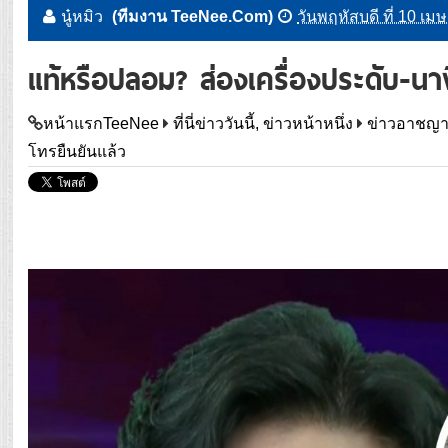
นู๋หมิว
(ทีมงาน TeeNee.Com)
วันพฤหัสบดี ที่ 10 เ
แท้หรือปลอม? ส่องเครื่องประดับ-นาฬ
หน้าแรกTeeNee
ที่นี่ข่าววันนี้, ข่าวหน้าหนึ่ง
ข่าวอาชญ
โทรยืนยันแล้ว