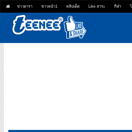
ข่าวดารา
ข่าวหน้า1
คลิปเด็ด
Like สาระ
กีฬา
ไ