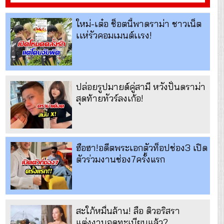
ใหม่-เต๋อ ช็อตนี้พาดราม่า ชาวเน็ต
เเห่รัวคอมเมนต์เเรง!
ปล่อยรูปมายด์คู่สามี หวังปั่นดราม่า
สุดท้ายทัวร์ลงเก้อ!
ฮือฮา!อดีตพระเอกตัวท็อปช่อง3 เปิด
ตัวร่วมงานช่อง7ครั้งแรก
สะใภ้หมื่นล้าน! ลือ ดิวอริสรา
แต่งงานจดทะเบียนแล้ว?