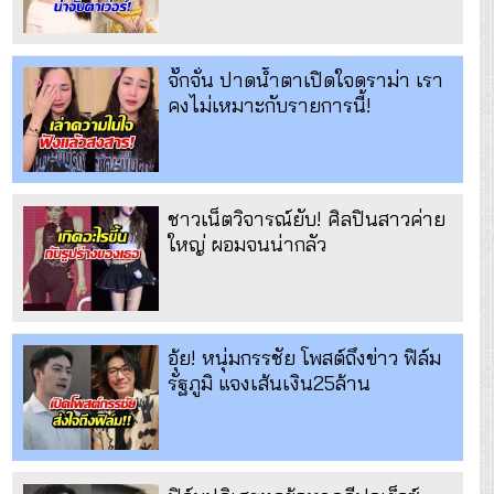
จั๊กจั่น ปาดน้ำตาเปิดใจดราม่า เรา
คงไม่เหมาะกับรายการนี้!
ชาวเน็ตวิจารณ์ยับ! ศิลปินสาวค่าย
ใหญ่ ผอมจนน่ากลัว
อุ้ย! หนุ่มกรรชัย โพสต์ถึงข่าว ฟิล์ม
รัฐภูมิ แจงเส้นเงิน25ล้าน