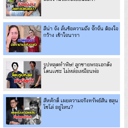
ลีน่า จัง ลั่นข้อความถึง จั๊กจั่น ต้องใจ
กว้าง เข้าใจนารา
รูปหลุดทำพิษ! ลูกชายพระเอกดัง
โดนเเซะ ไม่หล่อเหมือนพ่อ
สีหศักดิ์ เผยความจริงทรัพย์สิน ฮลุน
โซโล่ อยู่ไหน?