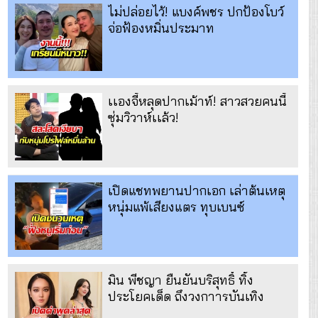
ไม่ปล่อยไว้! แบงค์พชร ปกป้องโบว์
จ่อฟ้องหมิ่นประมาท
เเองจี้หลุดปากเม้าท์! สาวสวยคนนี้
ซุ่มวิวาห์เเล้ว!
เปิดแชทพยานปากเอก เล่าต้นเหตุ
หนุ่มแพ้เสียงแตร ทุบเบนซ์
มิน พีชญา ยืนยันบริสุทธิ์ ทิ้ง
ประโยคเด็ด ถึงวงกาารบันเทิง