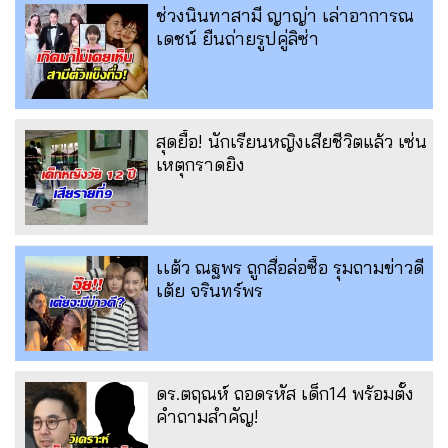
ช่วงนินทาสามี ญาญ่า เล่าอาการณ
เดชน์ ยืนถ่ายรูปคู่ลิซ่า
สุดยื้อ! นักเรียนหญิงเสียชีวิตแล้ว เซ่น
เหตุกราดยิง
เเต้ว ณฐพร ถูกสื่อล่อซื้อ รุมถามข่าวดี
เต้ย จรินทร์พร
ดร.ตฤณห์ ถอดรหัส เด็ก14 พร้อมตั้ง
คำถามสำคัญ!