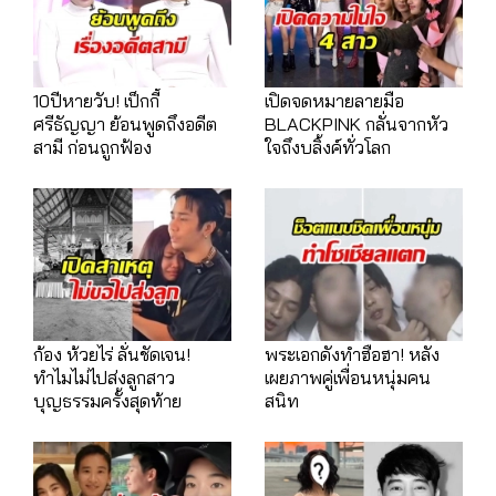
10ปีหายวับ! เป็กกี้
เปิดจดหมายลายมือ
ศรีธัญญา ย้อนพูดถึงอดีต
BLACKPINK กลั่นจากหัว
สามี ก่อนถูกฟ้อง
ใจถึงบลิ้งค์ทั่วโลก
ก้อง ห้วยไร่ ลั่นชัดเจน!
พระเอกดังทำฮือฮา! หลัง
ทำไมไม่ไปส่งลูกสาว
เผยภาพคู่เพื่อนหนุ่มคน
บุญธรรมครั้งสุดท้าย
สนิท