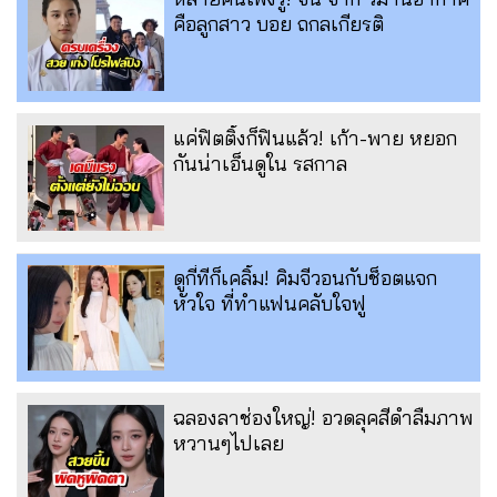
คือลูกสาว บอย ถกลเกียรติ
แค่ฟิตติ้งก็ฟินแล้ว! เก้า-พาย หยอก
กันน่าเอ็นดูใน รสกาล
ดูกี่ทีก็เคลิ้ม! คิมจีวอนกับช็อตแจก
หัวใจ ที่ทำแฟนคลับใจฟู
ฉลองลาช่องใหญ่! อวดลุคสีดำลืมภาพ
หวานๆไปเลย