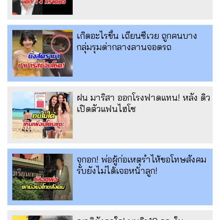
เกิดอะไรขึ้น เถียนซีเวย ถูกคนบาง
กลุ่มรุมด่ากลางลานจอดรถ
ฝน มาริสา ออกโรงฟาดแทน! หลัง ดิว
เปิดตัวแฟนไฮโซ
จุกอก! พ่อผู้ก่อเหตุร่ำไห้ขอโทษสังคม
รับยังไม่ได้เจอหน้าลูก!