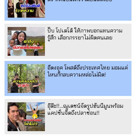
ปั๊บ โปเตโต้ ให้ภาพบอกแทนความ
รู้สึก เลือกภรรยาไม่ผิดคนเลย
อีดงอุค โพสต์ถึงประเทศไทย มอมแค่
ไหนก็กลบความหล่อไม่มิด!
อุ๊ต๊ะ!!...ณเดชน์จัดรูปฮันนีมูนพร้อม
แคปชั่นจี๊ดถึงปลาช่อน!!