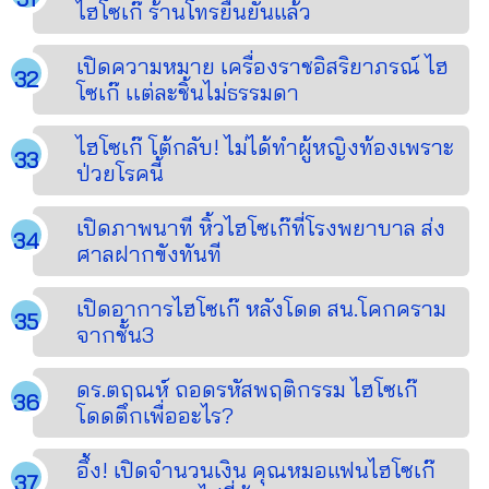
ไฮโซเก๊ ร้านโทรยืนยันแล้ว
เปิดความหมาย เครื่องราชอิสริยาภรณ์ ไฮ
โซเก๊ เเต่ละชิ้นไม่ธรรมดา
ไฮโซเก๊ โต้กลับ! ไม่ได้ทำผู้หญิงท้องเพราะ
ป่วยโรคนี้
เปิดภาพนาที หิ้วไฮโซเก๊ที่โรงพยาบาล ส่ง
ศาลฝากขังทันที
เปิดอาการไฮโซเก๊ หลังโดด สน.โคกคราม
จากชั้น3
ดร.ตฤณห์ ถอดรหัสพฤติกรรม ไฮโซเก๊
โดดตึกเพื่ออะไร?
อึ้ง! เปิดจำนวนเงิน คุณหมอแฟนไฮโซเก๊