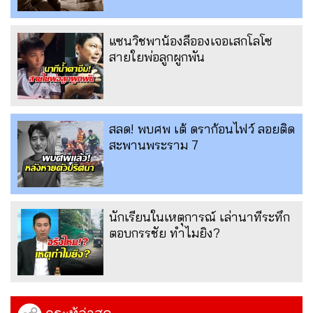
แซนวิชพาน้องลีอองเจอเสกโลโซ
สายใยพ่อลูกผูกพัน
สลด! พบศพ เต้ ดราก้อนไฟว์ ลอยติด
สะพานพระราม 7
นักเรียนในเหตุการณ์ เล่านาทีระทึก
ตอบกรรชัย ทำไมยิง?