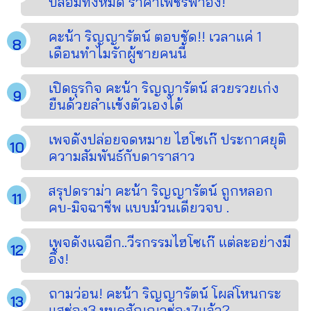
ปลอมทั้งหมด ราคาเพชรพาอึ้ง!
คะน้า ริญญารัตน์ ตอบชัด!! เวลาแค่ 1
เดือนทำไมรักผู้ชายคนนี้
เปิดธุรกิจ คะน้า ริญญารัตน์ สวยรวยเก่ง
ยืนด้วยลำเเข้งตัวเองได้
เพจดังปล่อยจดหมาย ไฮโซเก๊ ประกาศยุติ
ความสัมพันธ์กับดาราสาว
สรุปดราม่า คะน้า ริญญารัตน์ ถูกหลอก
คบ-มิจฉาชีพ แบบม้วนเดียวจบ .
เพจดังแฉอีก..วีรกรรมไฮโซเก๊ แต่ละอย่างมี
อึ้ง!
ถามว่อน! คะน้า ริญญารัตน์ โผล่โหนกระ
แสช่อง3 หมดสัญญาช่อง7แล้ว?