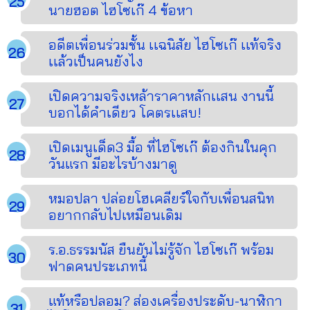
นายฮอต ไฮโซเก๊ 4 ข้อหา
อดีตเพื่อนร่วมชั้น เเฉนิสัย ไฮโซเก๊ เเท้จริง
เเล้วเป็นคนยังไง
เปิดความจริงเหล้าราคาหลักเเสน งานนี้
บอกได้คำเดียว โคตรเเสบ!
เปิดเมนูเด็ด3 มื้อ ที่ไฮโซเก๊ ต้องกินในคุก
วันแรก มีอะไรบ้างมาดู
หมอปลา ปล่อยโฮเคลียร์ใจกับเพื่อนสนิท
อยากกลับไปเหมือนเดิม
ร.อ.ธรรมนัส ยืนยันไม่รู้จัก ไฮโซเก๊ พร้อม
ฟาดคนประเภทนี้
แท้หรือปลอม? ส่องเครื่องประดับ-นาฬิกา