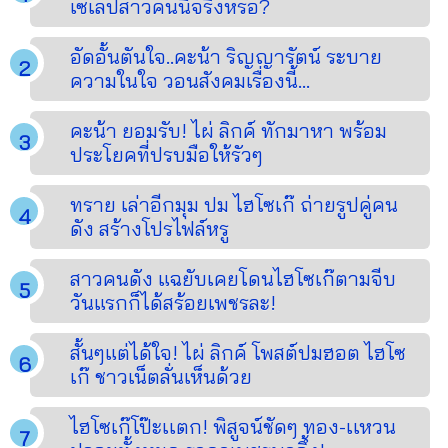
เซเลปสาวคนนี้จริงหรอ?
อัดอั้นตันใจ..คะน้า ริญญารัตน์ ระบาย
ความในใจ วอนสังคมเรื่องนี้...
คะน้า ยอมรับ! ไผ่ ลิกค์ ทักมาหา พร้อม
ประโยคที่ปรบมือให้รัวๆ
ทราย เล่าอีกมุม ปม ไฮโซเก๊ ถ่ายรูปคู่คน
ดัง สร้างโปรไฟล์หรู
สาวคนดัง แฉยับเคยโดนไฮโซเก๊ตามจีบ
วันแรกก็ได้สร้อยเพชรละ!
สั้นๆแต่ได้ใจ! ไผ่ ลิกค์ โพสต์ปมฮอต ไฮโซ
เก๊ ชาวเน็ตลั่นเห็นด้วย
ไฮโซเก๊โป๊ะเเตก! พิสูจน์ชัดๆ ทอง-เเหวน