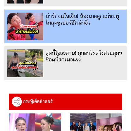
น่ารักจนใจเจ็บ! น้องเกลลูกแม่ชมพู่
ในลุคซูเปอร์ฮีโร่ตัวจิ๋ว
ลุคนี้ใจละลาย! มุกดาโผล่วิ่งสวนลุมฯ
ช็อตนี้ดาเมจแรง
กระทู้เด็ดน่าแชร์