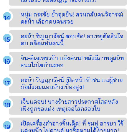
หนุ่ม กรรชัย ย้ำจุดยืน! สวนกลับคนวิจารณ์
คะน้า เลือกคบคนรวย
คะน้า ริญญารัตน์ ตอบชัด! สาเหตุตัดสินใจ
คบ อดีตแฟนคนนี้
จิน-ดีเจเพชรจ้า เเจ้งด่วน! หลังมีภาพคู่สนิท
สนมไฮโซกำมะลอ
คะน้า ริญญารัตน์ เปิดหน้าท้าชน เเฉผู้ชาย
ภัยสังคมเเอบอ้างเบื้องสูง!
เจ็บแต่จบ! นางร้ายสาวประกาศโสดหลัง
เพิ่งถูกขอแต่ง เหตุเจอโลกสองใบ
เปิดเครื่องสำอางชิ้นเด็ด! ที่ ชมพู่ อารยา ใช้
แต่งหน้า ไปคานส์ หาซื้อตามได้ง่ายมาก!