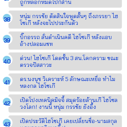
ถูกหลอกหมดไปกี่ล้าน
หนุ่ม กรรชัย ตัดสินใจพูดสั้นๆ ถึงภรรยา ไฮ
โซเก๊ หลังจะไปประกันตัว
บิ๊กอรรถ ลั่นดำเนินคดี ไฮโซเก๊ หลังแอบ
อ้างปลอมแชท
ด่วน! ไฮโซเก๊ โดดชั้น 3 สน.โคกคราม ขณะ
ตรวจปัสสาวะ
ดร.นงนุช วิเคราะห์ 5 ลักษณะเหยื่อ ทำไม
หลงกล ไฮโซเก๊
เปิดโปงเทคนิคมิจจี้ สมุดร้อยล้านเก๊ ไฮโซล
วงโลก! งานนี้ หนุ่ม กรรชัย ยังอึ้ง
เปิดประวัติไฮโซเก๊ เคยเปลี่ยนชื่อ-นามสกุล