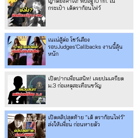
ญาติยังคาใจ! พบอิฐ10 กก. ใน
กระเป๋า เต้ดราก้อนไฟว์
เนเน่สู้ต่อ โชว์เสียง
รอบJudges’Callbacks งานนี้ลุ้น
หนัก
เปิดปากเพื่อนสนิท! เผยปมเครียด
ม.3 ก่อเหตุสะเทือนขวัญ
เปิดคลิปสุดท้าย “เต้ ดราก้อนไฟว์”
ส่งให้เพื่อน ก่อนหายตัว