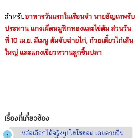
สำหรับ
อาหารวันแรกในเรือนจำ นายธัญเทพรับ
ประทาน แกงเผ็ดหมูฟักทองและไข่ต้ม ส่วนวัน
ที่ 10 เม.ย. มีเมนู ต้มจับฉ่ายไก่, ก๋วยเตี๋ยวไก่เส้น
ใหญ่ และแกงเขียวหวานลูกชิ้นปลา
เรื่องที่เกี่ยวข้อง
หล่อเลือกได้จริงๆ! ไฮโซฮอต เคยตามจีบ