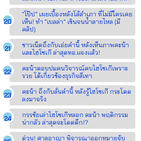
“โป๊ป” เผยเบื้องหลังโล้สำเภา ที่ไม่มีใครเคย
เห็น! ทำ “เบลล่า” เขินจนน้ำลายไหล (มี
คลิป)
ชาวเน็ตถึงกับเอ่ยคำนี้ หลังเห็นภาพคะน้า
และไฮโซเก๊ ล่าสุดทอ.แจงแล้ว!
คะน้าตอบปมคนวิจารณ์คบไฮโซเก๊เพราะ
รวย โต้เกี่ยวข้องธุรกิจสีเทา
คะน้า ถึงกับลั่นคำนี้ หลังรู้ไฮโซเก๊ กระโดด
ลงมาจริง
กรรชัยเล่าไฮโซเก๊หลอก คะน้า พฤติกรรม
น่ากลัว ล่าสุดจะโดดตึก!?
ด่วน! ศาลอาญา พิจารณาออกหมายจับ