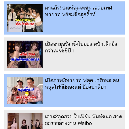
มาแล้ว! ฌอห์ณ-เพชร เฉลยเพศ
ทายาท พร้อมชื่อสุดคิ้วท์
เปิดอายุจริง พัคโบยอง หน้าเด็กยิ่ง
กว่าเฟรชชี่ปี 1
เปิดภาพ3ทายาท ฟลุค เกริกพล คน
หลุดโฟกัสมองแต่ น้องนาลียา
เจาะ2ลุคสวย ใบเฟิร์น พิมพ์ชนก สาด
ออร่ากลางงาน Weibo