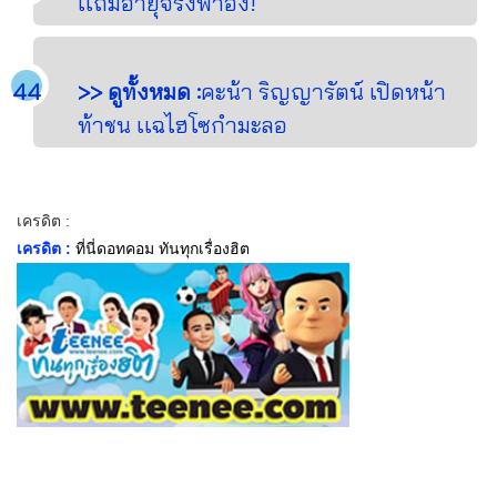
เเถมอายุจริงพาอึ้ง!
>> ดูทั้งหมด :
คะน้า ริญญารัตน์ เปิดหน้า
ท้าชน เเฉไฮโซกำมะลอ
เครดิต :
เครดิต :
ที่นี่ดอทคอม ทันทุกเรื่องฮิต