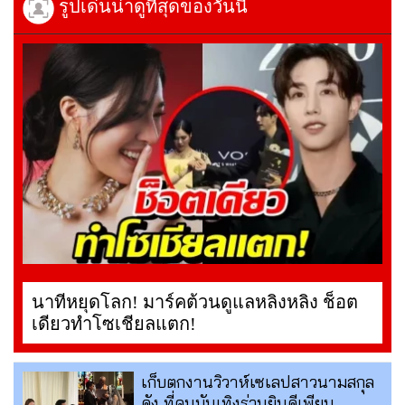
รูปเด่นน่าดูที่สุดของวันนี้
นาทีหยุดโลก! มาร์คต้วนดูแลหลิงหลิง ช็อต
เดียวทำโซเชียลแตก!
เก็บตกงานวิวาห์เซเลปสาวนามสกุล
ดัง ที่คนบันเทิงร่วมยินดีเพียบ