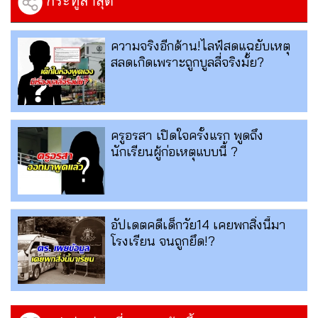
กระทู้ล่าสุด
ความจริงอีกด้าน!ไลฟ์สดแฉยับเหตุ
สลดเกิดเพราะถูกบูลลี่จริงมั้ย?
ครูอรสา เปิดใจครั้งแรก พูดถึง
นักเรียนผู้ก่อเหตุแบบนี้ ?
อัปเดตคดีเด็กวัย14 เคยพกสิ่งนี้มา
โรงเรียน จนถูกยึด!?