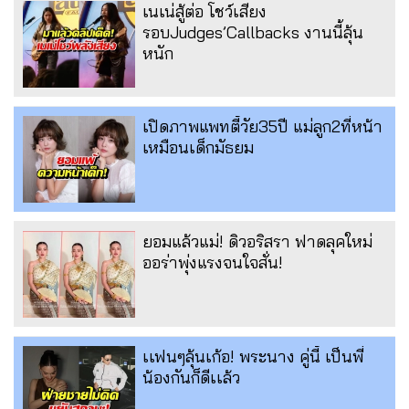
เนเน่สู้ต่อ โชว์เสียง
รอบJudges’Callbacks งานนี้ลุ้น
หนัก
เปิดภาพแพทตี้วัย35ปี แม่ลูก2ที่หน้า
เหมือนเด็กมัธยม
ยอมแล้วแม่! ดิวอริสรา ฟาดลุคใหม่
ออร่าพุ่งแรงจนใจสั่น!
เเฟนๆลุ้นเก้อ! พระนาง คู่นี้ เป็นพี่
น้องกันก็ดีเเล้ว