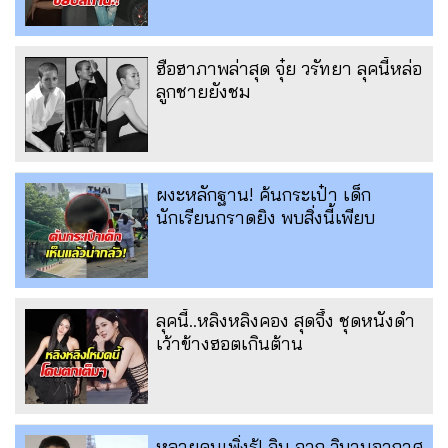
ฮือฮาภาพล่าสุด จุ๋ย วรัทยา ลุคนี้หล่อ
ลูกชายยังชม
ผงะหลักฐาน! ค้นกระเป๋า เด็ก
นักเรียนกราดยิง พบสิ่งนี้เพียบ
ลุคนี้..หลิงหลิงคอง สุดจึ้ง ชุดหนังดำ
เว้าข้างฮอตเกินต้าน
หลายคนเพิ่งรู้! จิน จาก วิมานอากาศ