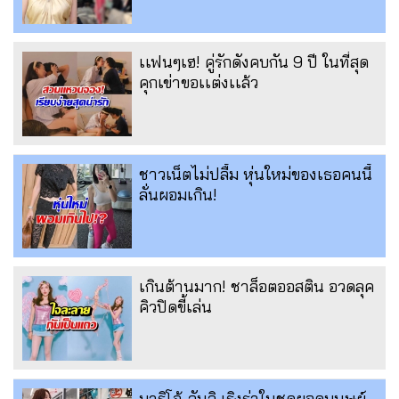
เเฟนๆเฮ! คู่รักดังคบกัน 9 ปี ในที่สุด
คุกเข่าขอเเต่งเเล้ว
ชาวเน็ตไม่ปลื้ม หุ่นใหม่ของเธอคนนี้
ลั่นผอมเกิน!
เกินต้านมาก! ชาล็อตออสติน อวดลุค
คิวปิดขี้เล่น
มาริโอ้-จันจิ เริงร่าในชุดยอดมนุษย์