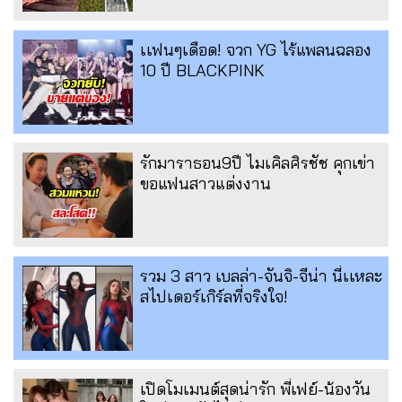
เเฟนๆเดือด! จวก YG ไร้แพลนฉลอง
10 ปี BLACKPINK
รักมาราธอน9ปี ไมเคิลศิรชัช คุกเข่า
ขอแฟนสาวแต่งงาน
รวม 3 สาว เบลล่า-จันจิ-จีน่า นี่เเหละ
สไปเดอร์เกิร์ลที่จริงใจ!
เปิดโมเมนต์สุดน่ารัก พี่เฟย์-น้องวัน