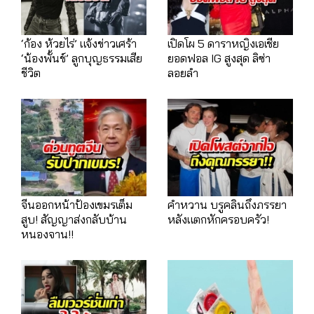
‘ก้อง ห้วยไร่’ แจ้งข่าวเศร้า
เปิดโผ 5 ดาราหญิงเอเชีย
‘น้องพั้นช์’ ลูกบุญธรรมเสีย
ยอดฟอล IG สูงสุด ลิซ่า
ชีวิต
ลอยลำ
จีนออกหน้าป้องเขมรเต็ม
คำหวาน บรูคลินถึงภรรยา
สูบ! สัญญาส่งกลับบ้าน
หลังแตกหักครอบครัว!
หนองจาน!!