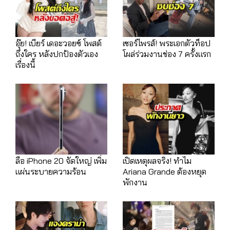
อุ๊ย! เบียร์ เดอะวอยซ์ โพสต์
เซอร์ไพรส์! พระเอกตัวท็อป
ถึงใคร หลังปกป้องตัวเอง
โผล่ร่วมงานช่อง 7 ครั้งแรก
เรื่องนี้
ลือ iPhone 20 จัดใหญ่ เพิ่ม
เปิดเหตุผลจริง! ทำไม
แผ่นระบายความร้อน
Ariana Grande ต้องหยุด
พักงาน