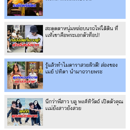
สะดุดตาหนุ่มหล่อบนรถไฟใต้ดิน ที่
เเท้เขาคือพระเอกตัวท็อป!
รู้แล้วทำไมดาราสวยผิวดี! ส่องของ
เมย์ ปทิดา นำมาถวายพระ
นึกว่าพี่สาว บลู พงศ์ทิวัตถ์ เปิดตัวคุณ
เเม่ยังสาวยังสวย