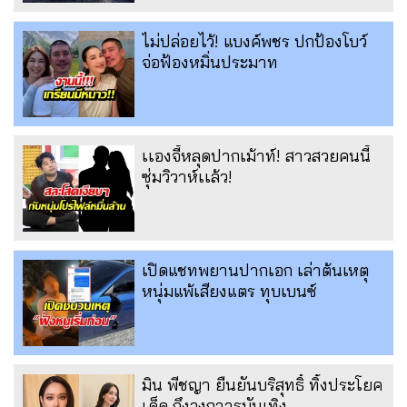
ไม่ปล่อยไว้! แบงค์พชร ปกป้องโบว์
จ่อฟ้องหมิ่นประมาท
เเองจี้หลุดปากเม้าท์! สาวสวยคนนี้
ซุ่มวิวาห์เเล้ว!
เปิดแชทพยานปากเอก เล่าต้นเหตุ
หนุ่มแพ้เสียงแตร ทุบเบนซ์
มิน พีชญา ยืนยันบริสุทธิ์ ทิ้งประโยค
เด็ด ถึงวงกาารบันเทิง