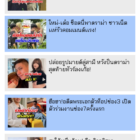
ใหม่-เต๋อ ช็อตนี้พาดราม่า ชาวเน็ต
เเห่รัวคอมเมนต์เเรง!
ปล่อยรูปมายด์คู่สามี หวังปั่นดราม่า
สุดท้ายทัวร์ลงเก้อ!
ฮือฮา!อดีตพระเอกตัวท็อปช่อง3 เปิด
ตัวร่วมงานช่อง7ครั้งแรก