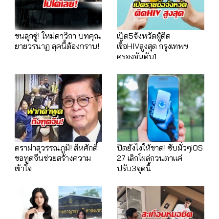
ขนลุกซู่! ใหม่ดาวิกา บทคุณ
เปิด5จังหวัดผู้ติด
ยายวรนาฏ ลุคนี้ต้องกราบ!
เชื้อHIVสูงสุด กรุงเทพฯ
ครองอันดับ1
ดราม่าสุวรรณภูมิ! สีหศักดิ์
ปิดยังไงให้ขาด! ซับมั่วๆiOS
ขอทูตจีนช่วยสร้างความ
27 เลิกโผล่กวนตาแค่
เข้าใจ
ปรับ3จุดนี้