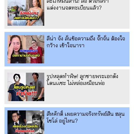
สะใภ้หมื่นล้าน! ลือ ดิวอริสรา
แต่งงานจดทะเบียนแล้ว?
ลีน่า จัง ลั่นข้อความถึง จั๊กจั่น ต้องใจ
กว้าง เข้าใจนารา
รูปหลุดทำพิษ! ลูกชายพระเอกดัง
โดนเเซะ ไม่หล่อเหมือนพ่อ
สีหศักดิ์ เผยความจริงทรัพย์สิน ฮลุน
โซโล่ อยู่ไหน?