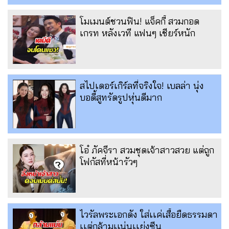
โมเมนต์ชวนฟิน! แจ็คกี้ สวมกอด
เกรท หลังเวที แฟนๆ เชียร์หนัก
สไปเดอร์เกิร์ลที่จริงใจ! เบลล่า นุ่ง
บอดี้สูทรัดรูปหุ่นดีมาก
โอ๋ ภัคจีรา สวมชุดเจ้าสาวสวย แต่ถูก
โฟกัสที่หน้ารัวๆ
ไวรัลพระเอกดัง ใส่เเค่เสื้อยืดธรรมดา
เเต่กล้ามเเน่นเเย่งซีน