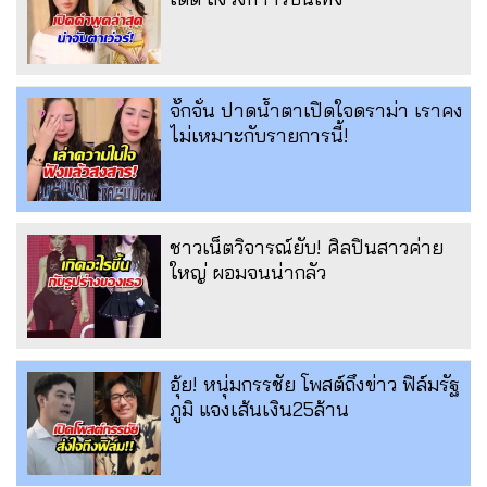
จั๊กจั่น ปาดน้ำตาเปิดใจดราม่า เราคง
ไม่เหมาะกับรายการนี้!
ชาวเน็ตวิจารณ์ยับ! ศิลปินสาวค่าย
ใหญ่ ผอมจนน่ากลัว
อุ้ย! หนุ่มกรรชัย โพสต์ถึงข่าว ฟิล์มรัฐ
ภูมิ แจงเส้นเงิน25ล้าน