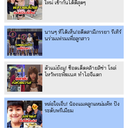
ใหม่ เข้ากันได้ดีสุดๆ
นานๆ ทีได้เห็น!อดีตสามีภรรยา รีเทิร์
นร่วมเฟรมเพื่อลูกสาว
ตัวแม่ยังมู! ช็อตเด็ดคล้ายลิซ่า โผล่
ไหว้พระพิฆเนศ ทำไอจีแตก
หล่อใจเจ็บ! น้องแมคลูกแหม่มคัท ปัง
ระดับพรีเมียม