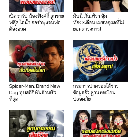
เปิดวาร์ป น้องฟังค์กี้ ลูกชาย
มินนี่ ภัณฑิรา อุ้ม
ฟลุ๊ค ไอน้ำ ออร่าพุ่งจนพ่อ
ท้อง3เดือน เผยเหตุผลที่ไม่
ต้องอวด
ยอมลาวงการ!
Spider-Man: Brand New
กรมการปกครองโต้ข่าว
Day ทุบสถิติพันล้านเร็ว
ข้อมูลรั่ว ฐานทะเบียน
ที่สุด
ปลอดภัย