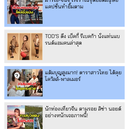
แคปชั่นทำยิ้มตาม
TOD’S ดึง เบ็คกี้ รีเบคก้า นั่งแท่นแบ
รนด์แอมคนล่าสุด
แต้มบุญสูงมาก! ดาราสาวไทย ได้คุย
โควิลล์-พาลเมอร์
นักท่องเที่ยวจีน ตามรอย ลิซ่า นอยด์
อย่างหนักเจอภาพนี้!