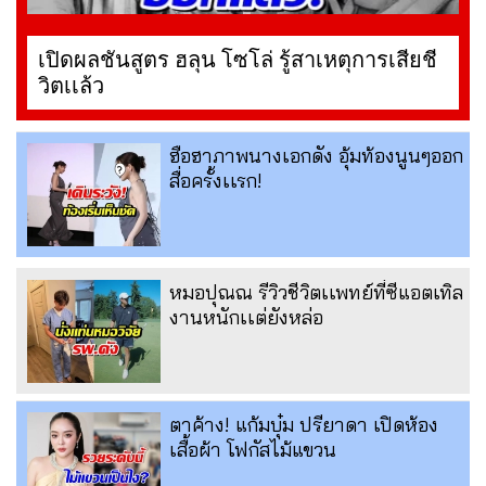
เปิดผลชันสูตร ฮลุน โซโล่ รู้สาเหตุการเสียชี
วิตเเล้ว
ฮือฮาภาพนางเอกดัง อุ้มท้องนูนๆออก
สื่อครั้งเเรก!
หมอปุณณ รีวิวชีวิตเเพทย์ที่ซีแอตเทิล
งานหนักเเต่ยังหล่อ
ตาค้าง! แก้มบุ๋ม ปรียาดา เปิดห้อง
เสื้อผ้า โฟกัสไม้แขวน