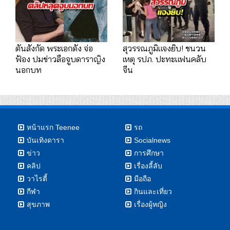
ตันสังกัด พระเอกดัง จ่อ
สุวรรณภูมิแจงยิบ! ชนวน
ฟ้อง ปมข่าวลือจูบดาราญิง
เหตุ รปภ. ปะทะแฟนคลับ
นอกบท
จีน
หน้าแรก Teenee
รถ
บันเทิงดารา
Socialnews
ข่าว
การศึกษา
คลิป
เรื่องลี้ลับ
วาไรตี้
มือถือ
กีฬา
กินและเที่ยว
สุขภาพ
เรื่องผู้หญิง