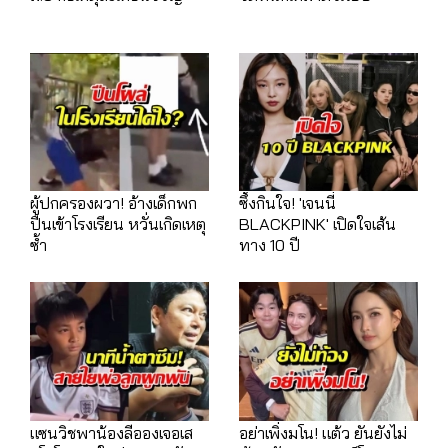
ผู้ปกครองผวา! อ้างเด็กพก
ซึ้งกินใจ! 'เจนนี่
ปืนเข้าโรงเรียน หวั่นเกิดเหตุ
BLACKPINK' เปิดใจเส้น
ซ้ำ
ทาง 10 ปี
แซนวิชพาน้องลีอองเจอเส
อย่าเพิ่งมโน! แต้ว ยันยังไม่