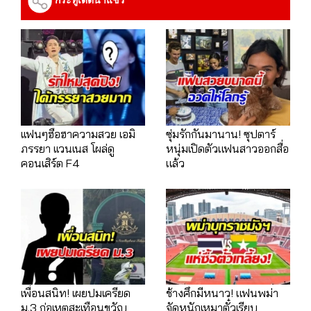
กระทู้เด็ดน่าแชร์
เเฟนๆฮือฮาความสวย เอมิ
ซุ่มรักกันมานาน! ซุปตาร์
ภรรยา เเวนเนส โผล่ดู
หนุ่มเปิดตัวแฟนสาวออกสื่อ
คอนเสิร์ต F4
แล้ว
เพื่อนสนิท! เผยปมเครียด
ช้างศึกมีหนาว! แฟนพม่า
ม.3 ก่อเหตุสะเทือนขวัญ
จัดหนักเหมาตั๋วเรียบ