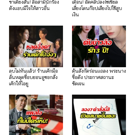
ขาเตียงสั่น! ลือสามีนักร้อง
เตือน! อัดคลิปลงโซเชียล
ดังแอบมีใจให้สาวอื่น
เสี่ยงโดนก๊อปเสียงไปใช้สูบ
เงิน
ลบไม่ทันแล้ว! ร้านเค้กมือ
ต้นสังกัดร่อนแถลง พระนาง
ลั่นหลุดชื่อบยอนอูซอกสั่ง
ชื่อดัง ประกาศสถานะ
เค้กให้ไอยู
ชัดเจน