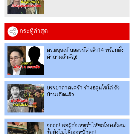
กระทู้ล่าสุด
ดร.ตฤณห์ ถอดรหัส เด็ก14 พร้อมตั้ง
คำถามสำคัญ!
บรรยากาศเศร้า ร่างฮลุนโซโล่ ถึง
บ้านเกิดแล้ว
จุกอก! พ่อผู้ก่อเหตุร่ำไห้ขอโทษสังคม
รับยังไม่ได้เจอหน้าลูก!