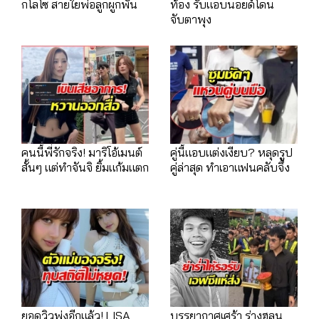
กโลโซ สายใยพ่อลูกผูกพัน
ท้อง รับแอบนอยด์โดน
จับตาพุง
คนนี้พี่รักจริง! มาริโอ้เมนต์
คู่นี้แอบแต่งเงียบ? หลุดรูป
สั้นๆ แต่ทำจันจิ ยิ้มแก้มแตก
คู่ล่าสุด ทำเอาแฟนคลับจึ้ง
ยอดวิวพุ่งอีกแล้ว! LISA
บรรยากาศเศร้า ร่างฮลุน