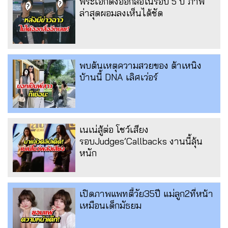
พระเอกดังออกสื่อในรอบ 5 ปี ภาพ
ล่าสุดผอมลงเห็นได้ชัด
พบต้นเหตุความสวยของ ต้าเหนิง
บ้านนี้ DNA เลิศเว่อร์
เนเน่สู้ต่อ โชว์เสียง
รอบJudges’Callbacks งานนี้ลุ้น
หนัก
เปิดภาพแพทตี้วัย35ปี แม่ลูก2ที่หน้า
เหมือนเด็กมัธยม