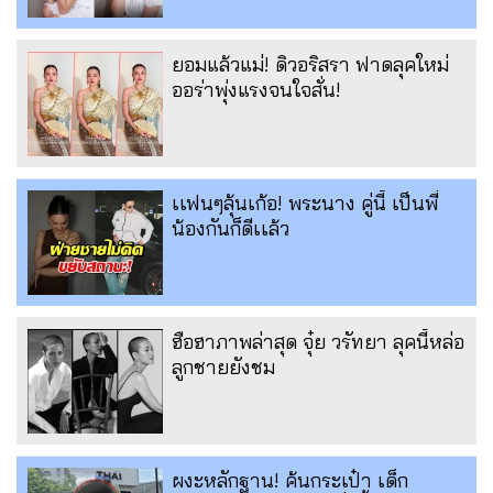
ยอมแล้วแม่! ดิวอริสรา ฟาดลุคใหม่
ออร่าพุ่งแรงจนใจสั่น!
เเฟนๆลุ้นเก้อ! พระนาง คู่นี้ เป็นพี่
น้องกันก็ดีเเล้ว
ฮือฮาภาพล่าสุด จุ๋ย วรัทยา ลุคนี้หล่อ
ลูกชายยังชม
ผงะหลักฐาน! ค้นกระเป๋า เด็ก