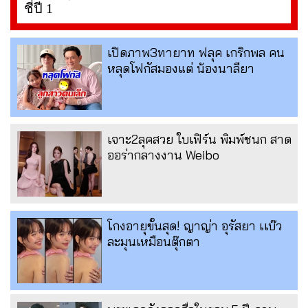
ชี่ปี 1
เปิดภาพ3ทายาท ฟลุค เกริกพล คน
หลุดโฟกัสมองแต่ น้องนาลียา
เจาะ2ลุคสวย ใบเฟิร์น พิมพ์ชนก สาด
ออร่ากลางงาน Weibo
โกงอายุขั้นสุด! ญาญ่า อุรัสยา เเบ๊ว
ละมุนเหมือนตุ๊กตา