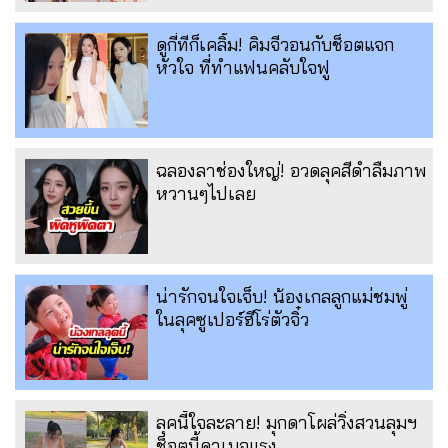
ดูกี่ทีก็เคลิ้ม! คิมจีวอนกับช็อตแจก
หัวใจ ที่ทำแฟนคลับใจฟู
ฉลองลาช่องใหญ่! อวดลุคสีดำลืมภาพ
หวานๆไปเลย
น่ารักจนใจเจ็บ! น้องเกลลูกแม่ชมพู่
ในลุคซูเปอร์ฮีโร่ตัวจิ๋ว
ลุคนี้ใจละลาย! มุกดาโผล่วิ่งสวนลุมฯ
ช็อตนี้ดาเมจแรง