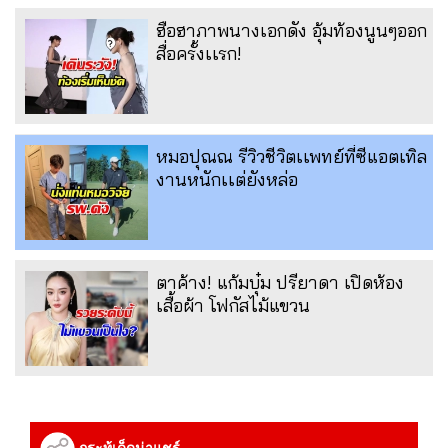
ฮือฮาภาพนางเอกดัง อุ้มท้องนูนๆออก
สื่อครั้งเเรก!
หมอปุณณ รีวิวชีวิตเเพทย์ที่ซีแอตเทิล
งานหนักเเต่ยังหล่อ
ตาค้าง! แก้มบุ๋ม ปรียาดา เปิดห้อง
เสื้อผ้า โฟกัสไม้แขวน