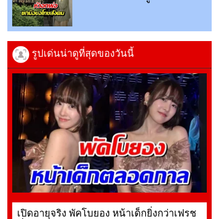
รูปเด่นน่าดูที่สุดของวันนี้
เปิดอายุจริง พัคโบยอง หน้าเด็กยิ่งกว่าเฟรช