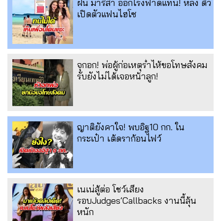
ฝน มาริสา ออกโรงฟาดแทน! หลัง ดิว
เปิดตัวแฟนไฮโซ
จุกอก! พ่อผู้ก่อเหตุร่ำไห้ขอโทษสังคม
รับยังไม่ได้เจอหน้าลูก!
ญาติยังคาใจ! พบอิฐ10 กก. ใน
กระเป๋า เต้ดราก้อนไฟว์
เนเน่สู้ต่อ โชว์เสียง
รอบJudges’Callbacks งานนี้ลุ้น
หนัก