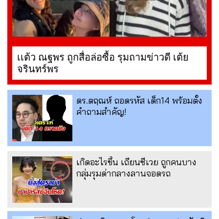
เเต้ว ณฐพร ถูกสื่อล่อซื้อ รุมถามข่าวดี เต้ย
จรินทร์พร
ดร.ตฤณห์ ถอดรหัส เด็ก14 พร้อมตั้ง
คำถามสำคัญ!
เกิดอะไรขึ้น เถียนซีเวย ถูกคนบาง
กลุ่มรุมด่ากลางลานจอดรถ