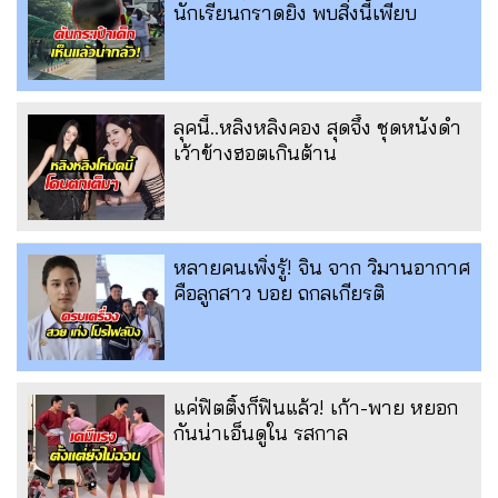
นักเรียนกราดยิง พบสิ่งนี้เพียบ
ลุคนี้..หลิงหลิงคอง สุดจึ้ง ชุดหนังดำ
เว้าข้างฮอตเกินต้าน
หลายคนเพิ่งรู้! จิน จาก วิมานอากาศ
คือลูกสาว บอย ถกลเกียรติ
แค่ฟิตติ้งก็ฟินแล้ว! เก้า-พาย หยอก
กันน่าเอ็นดูใน รสกาล