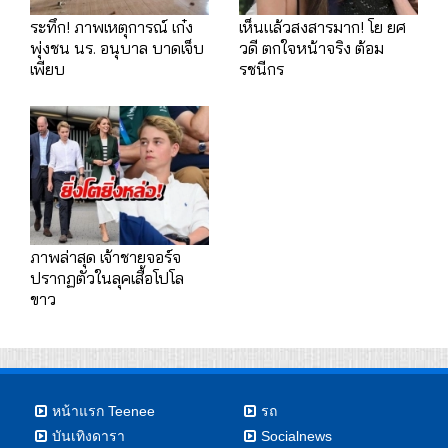
ระทึก! ภาพเหตุการณ์ เก๋ง
เห็นแล้วสงสารมาก! โย ยศ
พุ่งชน นร. อนุบาล บาดเจ็บ
วดี ตกใจหน้าจริง ต้อม
เพียบ
รชนีกร
ภาพล่าสุด เจ้าชายจอร์จ
ปรากฏตัวในลุคเสื้อโปโล
ขาว
หน้าแรก Teenee
รถ
บันเทิงดารา
Socialnews