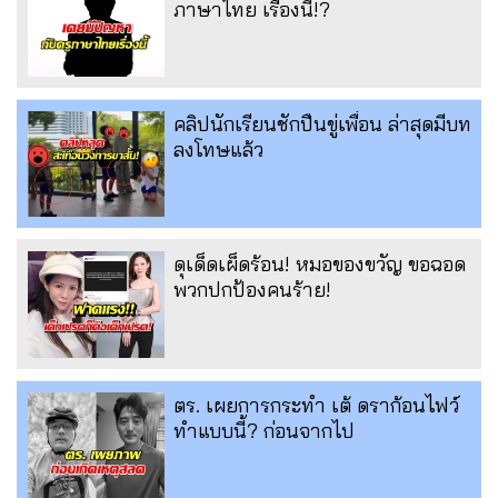
ภาษาไทย เรื่องนี้!?
คลิปนักเรียนชักปืนขู่เพื่อน ล่าสุดมีบท
ลงโทษแล้ว
ดุเด็ดเผ็ดร้อน! หมอของขวัญ ขอฉอด
พวกปกป้องคนร้าย!
ตร. เผยการกระทำ เต้ ดราก้อนไฟว์
ทำแบบนี้? ก่อนจากไป