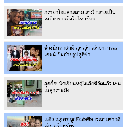
ภรรยาใจแตกสลาย สามี กลายเป็น
เหยื่อกราดยิงในโรงเรียน
ช่วงนินทาสามี ญาญ่า เล่าอาการณ
เดชน์ ยืนถ่ายรูปคู่ลิซ่า
สุดยื้อ! นักเรียนหญิงเสียชีวิตแล้ว เซ่น
เหตุกราดยิง
เเต้ว ณฐพร ถูกสื่อล่อซื้อ รุมถามข่าวดี
เต้ย จรินทร์พร