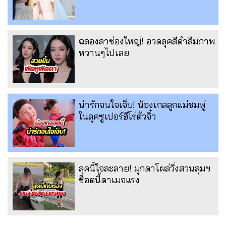
ฉลองลาช่องใหญ่! อวดลุคสีดำลืมภาพ
หวานๆไปเลย
น่ารักจนใจเจ็บ! น้องเกลลูกแม่ชมพู่
ในลุคซูเปอร์ฮีโร่ตัวจิ๋ว
ลุคนี้ใจละลาย! มุกดาโผล่วิ่งสวนลุมฯ
ช็อตนี้ดาเมจแรง