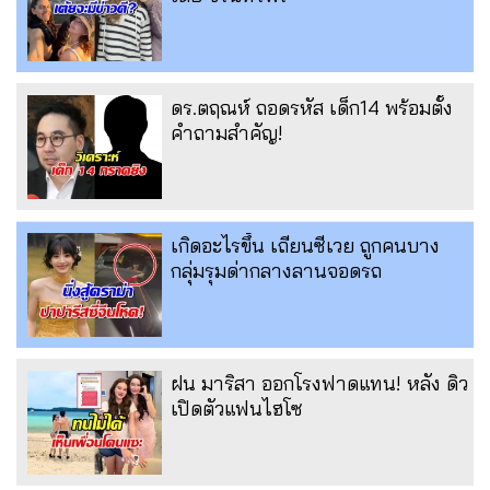
ดร.ตฤณห์ ถอดรหัส เด็ก14 พร้อมตั้ง
คำถามสำคัญ!
เกิดอะไรขึ้น เถียนซีเวย ถูกคนบาง
กลุ่มรุมด่ากลางลานจอดรถ
ฝน มาริสา ออกโรงฟาดแทน! หลัง ดิว
เปิดตัวแฟนไฮโซ