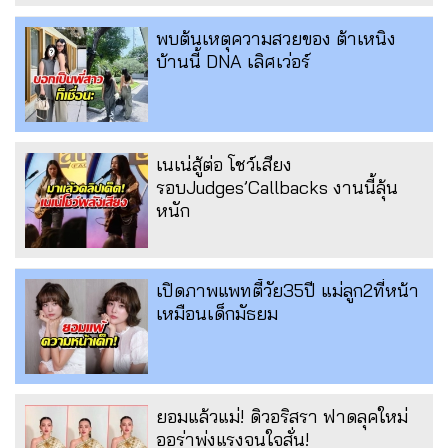
พบต้นเหตุความสวยของ ต้าเหนิง
บ้านนี้ DNA เลิศเว่อร์
เนเน่สู้ต่อ โชว์เสียง
รอบJudges’Callbacks งานนี้ลุ้น
หนัก
เปิดภาพแพทตี้วัย35ปี แม่ลูก2ที่หน้า
เหมือนเด็กมัธยม
ยอมแล้วแม่! ดิวอริสรา ฟาดลุคใหม่
ออร่าพุ่งแรงจนใจสั่น!