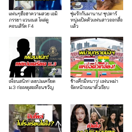
เเฟนๆฮือฮาความสวย เอมิ
ซุ่มรักกันมานาน! ซุปตาร์
ภรรยา เเวนเนส โผล่ดู
หนุ่มเปิดตัวแฟนสาวออกสื่อ
คอนเสิร์ต F4
แล้ว
เพื่อนสนิท! เผยปมเครียด
ช้างศึกมีหนาว! แฟนพม่า
ม.3 ก่อเหตุสะเทือนขวัญ
จัดหนักเหมาตั๋วเรียบ