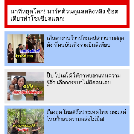
นาทีหยุดโลก! มาร์คต้วนดูแลหลิงหลิง ช็อต
เดียวทำโซเชียลแตก!
เก็บตกงานวิวาห์เซเลปสาวนามสกุล
ดัง ที่คนบันเทิงร่วมยินดีเพียบ
ปั๊บ โปเตโต้ ให้ภาพบอกแทนความ
รู้สึก เลือกภรรยาไม่ผิดคนเลย
อีดงอุค โพสต์ถึงประเทศไทย มอมแค่
ไหนก็กลบความหล่อไม่มิด!