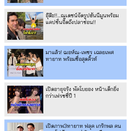
อุ๊ต๊ะ!!...ณเดชน์จัดรูปฮันนีมูนพร้อม
แคปชั่นจี๊ดถึงปลาช่อน!!
มาแล้ว! ฌอห์ณ-เพชร เฉลยเพศ
ทายาท พร้อมชื่อสุดคิ้วท์
เปิดอายุจริง พัคโบยอง หน้าเด็กยิ่ง
กว่าเฟรชชี่ปี 1
เปิดภาพ3ทายาท ฟลุค เกริกพล คน