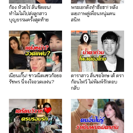
ก้อง ห้วยไร่ ลั่นชัดเจน!
พระเอกดังทำฮือฮา! หลัง
ทำไมไม่ไปส่งลูกสาว
เผยภาพคู่เพื่อนหนุ่มคน
บุญธรรมครั้งสุดท้าย
สนิท
เนียนเกิ๊น! ชาวเน็ตแซวก้อยอ
ดาราสาว ลั่นขอโทษ เต้ ดรา
รัชพร นี่จงใจอวดแฟน?
ก้อนไฟว์ ไม่พิมพ์รักตอบ
กลับ