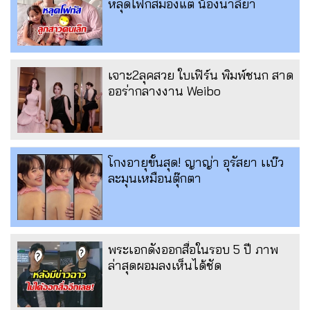
หลุดโฟกัสมองแต่ น้องนาลียา
เจาะ2ลุคสวย ใบเฟิร์น พิมพ์ชนก สาด
ออร่ากลางงาน Weibo
โกงอายุขั้นสุด! ญาญ่า อุรัสยา เเบ๊ว
ละมุนเหมือนตุ๊กตา
พระเอกดังออกสื่อในรอบ 5 ปี ภาพ
ล่าสุดผอมลงเห็นได้ชัด