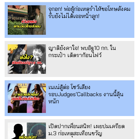
จุกอก! พ่อผู้ก่อเหตุร่ำไห้ขอโทษสังคม
รับยังไม่ได้เจอหน้าลูก!
ญาติยังคาใจ! พบอิฐ10 กก. ใน
กระเป๋า เต้ดราก้อนไฟว์
เนเน่สู้ต่อ โชว์เสียง
รอบJudges’Callbacks งานนี้ลุ้น
หนัก
เปิดปากเพื่อนสนิท! เผยปมเครียด
ม.3 ก่อเหตุสะเทือนขวัญ