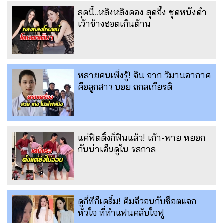
ลุคนี้..หลิงหลิงคอง สุดจึ้ง ชุดหนังดำ
เว้าข้างฮอตเกินต้าน
หลายคนเพิ่งรู้! จิน จาก วิมานอากาศ
คือลูกสาว บอย ถกลเกียรติ
แค่ฟิตติ้งก็ฟินแล้ว! เก้า-พาย หยอก
กันน่าเอ็นดูใน รสกาล
ดูกี่ทีก็เคลิ้ม! คิมจีวอนกับช็อตแจก
หัวใจ ที่ทำแฟนคลับใจฟู