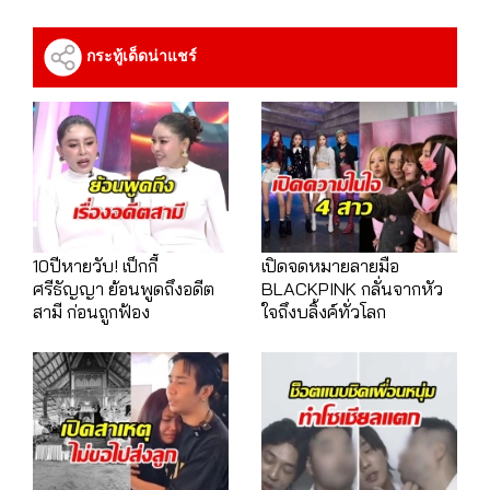
กระทู้เด็ดน่าแชร์
10ปีหายวับ! เป็กกี้
เปิดจดหมายลายมือ
ศรีธัญญา ย้อนพูดถึงอดีต
BLACKPINK กลั่นจากหัว
สามี ก่อนถูกฟ้อง
ใจถึงบลิ้งค์ทั่วโลก