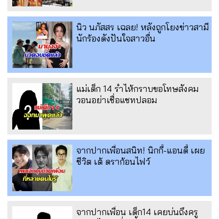
นิว นภัสสร เฉลย! หลังถูกโยงข่าวสามี
นักร้องดังปันใจสาวอื่น
แม่เด็ก 14 ร่ำไห้กราบขอโทษสังคม
วอนอย่าเชื่อแชทปลอม
จากปากเพื่อนสนิท! นิกกี้-แอนดี้ เผย
ชีวิต เต้ ดราก้อนไฟว์
จากปากเพื่อน เด็ก14 เคยบ่นถึงครู