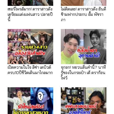
เซอร์ไพรส์มาก! ดาราสาวดัง
ไม่ติดเลย! ดาราสาวดัง ยินดี
เตรียมแต่งแฟนสาว ปลายปี
ข้ามฟากประกบ อั้ม พัชรา
นี้
ภา
เปิดความในใจ ลิซ่า เดบิวต์
จุกอก! หยวนลั่นคำนี้? นาที
ครบ10ปีชีวิตเดินมาไกลมาก
รู้ของในกระเป๋า เต้ ดราก้อน
ไฟว์