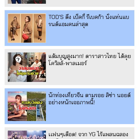
TOD’S ดึง เบ็คกี้ รีเบคก้า นั่งแท่นแบ
รนด์แอมคนล่าสุด
แต้มบุญสูงมาก! ดาราสาวไทย ได้คุย
โควิลล์-พาลเมอร์
นักท่องเที่ยวจีน ตามรอย ลิซ่า นอยด์
อย่างหนักเจอภาพนี้!
เเฟนๆเดือด! จวก YG ไร้แพลนฉลอง