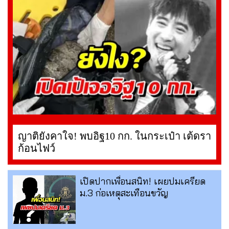
ญาติยังคาใจ! พบอิฐ10 กก. ในกระเป๋า เต้ดรา
ก้อนไฟว์
เปิดปากเพื่อนสนิท! เผยปมเครียด
ม.3 ก่อเหตุสะเทือนขวัญ