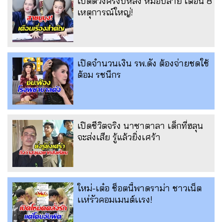
เปิดดวงครึ่งปีหลัง หมอปลาย เตือน 8
เหตุการณ์ใหญ่!
เปิดจำนวนเงิน รพ.ดัง ต้องจ่ายชดใช้
ต้อม รชนีกร
เปิดชีวิตจริง นาซาตาลา เด็กที่ฮลุน
จะส่งเสีย รู้แล้วยิ่งเศร้า
ใหม่-เต๋อ ช็อตนี้พาดราม่า ชาวเน็ต
เเห่รัวคอมเมนต์เเรง!