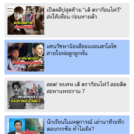
เปิดคลิปสุดท้าย “เต้ ดราก้อนไฟว์”
ส่งให้เพื่อน ก่อนหายตัว
แซนวิชพาน้องลีอองเจอเสกโลโซ
สายใยพ่อลูกผูกพัน
สลด! พบศพ เต้ ดราก้อนไฟว์ ลอยติด
สะพานพระราม 7
นักเรียนในเหตุการณ์ เล่านาทีระทึก
ตอบกรรชัย ทำไมยิง?