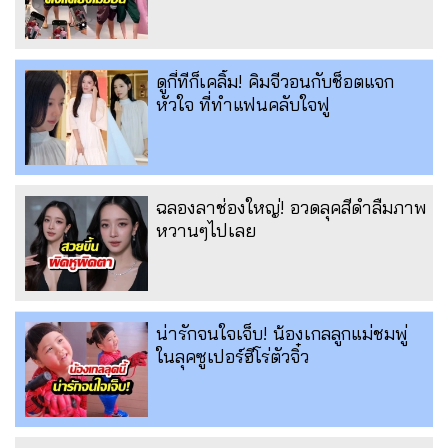
ดูกี่ทีก็เคลิ้ม! คิมจีวอนกับช็อตแจก
หัวใจ ที่ทำแฟนคลับใจฟู
ฉลองลาช่องใหญ่! อวดลุคสีดำลืมภาพ
หวานๆไปเลย
น่ารักจนใจเจ็บ! น้องเกลลูกแม่ชมพู่
ในลุคซูเปอร์ฮีโร่ตัวจิ๋ว