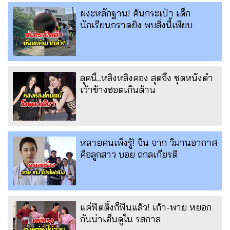
ผงะหลักฐาน! ค้นกระเป๋า เด็ก
นักเรียนกราดยิง พบสิ่งนี้เพียบ
ลุคนี้..หลิงหลิงคอง สุดจึ้ง ชุดหนังดำ
เว้าข้างฮอตเกินต้าน
หลายคนเพิ่งรู้! จิน จาก วิมานอากาศ
คือลูกสาว บอย ถกลเกียรติ
แค่ฟิตติ้งก็ฟินแล้ว! เก้า-พาย หยอก
กันน่าเอ็นดูใน รสกาล