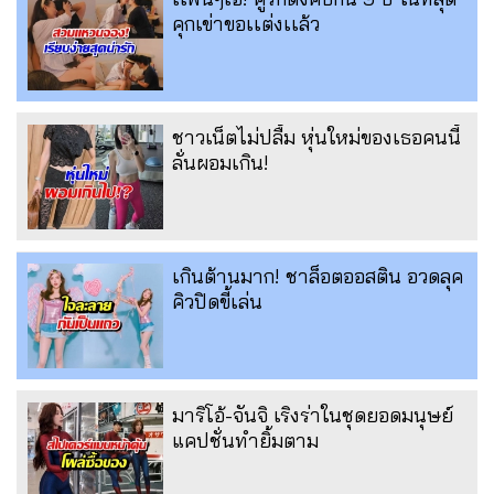
คุกเข่าขอเเต่งเเล้ว
ชาวเน็ตไม่ปลื้ม หุ่นใหม่ของเธอคนนี้
ลั่นผอมเกิน!
เกินต้านมาก! ชาล็อตออสติน อวดลุค
คิวปิดขี้เล่น
มาริโอ้-จันจิ เริงร่าในชุดยอดมนุษย์
แคปชั่นทำยิ้มตาม