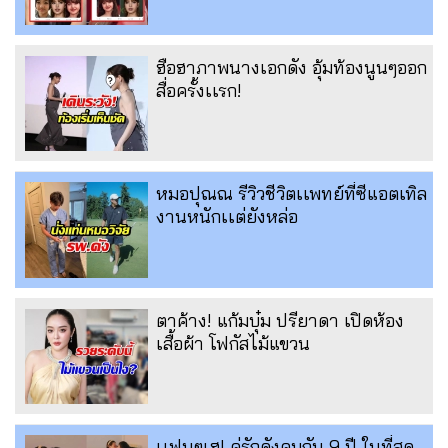
ฮือฮาภาพนางเอกดัง อุ้มท้องนูนๆออก
สื่อครั้งเเรก!
หมอปุณณ รีวิวชีวิตเเพทย์ที่ซีแอตเทิล
งานหนักเเต่ยังหล่อ
ตาค้าง! แก้มบุ๋ม ปรียาดา เปิดห้อง
เสื้อผ้า โฟกัสไม้แขวน
เเฟนๆเฮ! คู่รักดังคบกัน 9 ปี ในที่สุด