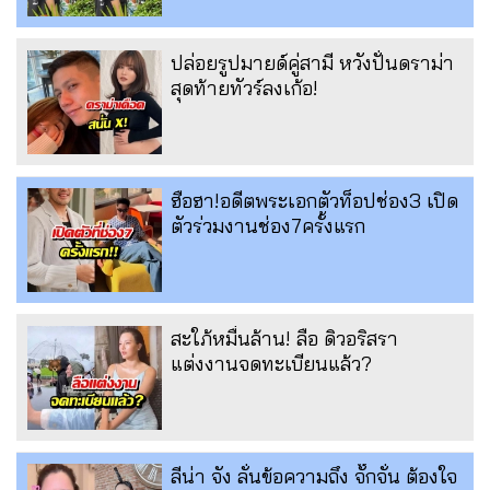
ปล่อยรูปมายด์คู่สามี หวังปั่นดราม่า
สุดท้ายทัวร์ลงเก้อ!
ฮือฮา!อดีตพระเอกตัวท็อปช่อง3 เปิด
ตัวร่วมงานช่อง7ครั้งแรก
สะใภ้หมื่นล้าน! ลือ ดิวอริสรา
แต่งงานจดทะเบียนแล้ว?
ลีน่า จัง ลั่นข้อความถึง จั๊กจั่น ต้องใจ