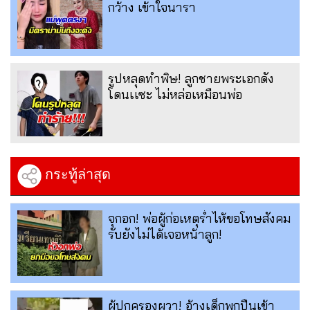
กว้าง เข้าใจนารา
รูปหลุดทำพิษ! ลูกชายพระเอกดัง
โดนเเซะ ไม่หล่อเหมือนพ่อ
กระทู้ล่าสุด
จุกอก! พ่อผู้ก่อเหตุร่ำไห้ขอโทษสังคม
รับยังไม่ได้เจอหน้าลูก!
ผู้ปกครองผวา! อ้างเด็กพกปืนเข้า