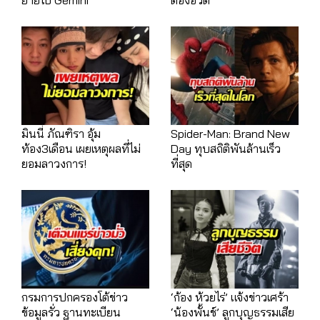
มินนี่ ภัณฑิรา อุ้ม
Spider-Man: Brand New
ท้อง3เดือน เผยเหตุผลที่ไม่
Day ทุบสถิติพันล้านเร็ว
ยอมลาวงการ!
ที่สุด
กรมการปกครองโต้ข่าว
‘ก้อง ห้วยไร่’ แจ้งข่าวเศร้า
ข้อมูลรั่ว ฐานทะเบียน
‘น้องพั้นช์’ ลูกบุญธรรมเสีย