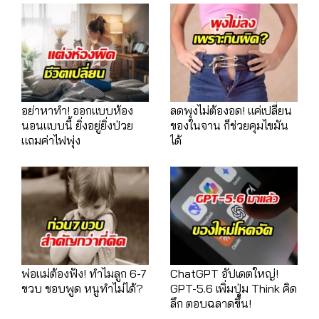
อย่าหาทำ! ออกแบบห้อง
ลดพุงไม่ต้องอด! แค่เปลี่ยน
นอนแบบนี้ ยิ่งอยู่ยิ่งป่วย
ของในจาน ก็ช่วยคุมไขมัน
แถมค่าไฟพุ่ง
ได้
พ่อแม่ต้องฟัง! ทำไมลูก 6-7
ChatGPT อัปเดตใหญ่!
ขวบ ชอบพูด หนูทำไม่ได้?
GPT-5.6 เพิ่มปุ่ม Think คิด
ลึก ตอบฉลาดขึ้น!