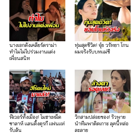
นางเอกดังเคลียร์ดราม่า
ทุ่มสุดชีวิต! จุ๋ย วรัทยา โกน
ทำไมไม่ไปร่วมงานเเต่ง
ผมจริงรับบทแม่ชี
เพื่อนสนิท
ฟีเวอร์ทั้งเมือง! โมฮาเหม็ด
วิกสามปล่อยของ! ริวพาย
ซาลาห์ แลนดิ้งตุรกี แฟนแห่
นำทีมพาติดเกาะ ลุคนี้หล่อ
รับล้น
ละลาย