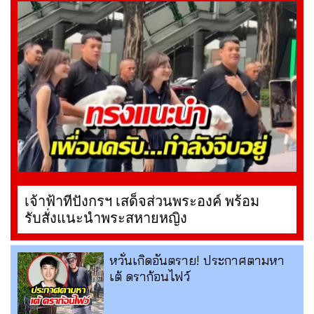
เจ้าฟ้าทีปังกรฯ เสด็จส่วนพระองค์ พร้อม
รับสั่งแนะนำพระสหายหญิง
หวั่นเกิดอันตราย! ประกาศตามหา
เต้ ดราก้อนไฟว์