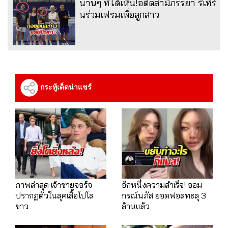
นานๆ ทีได้เห็น!อดีตสามีภรรยา รีเทิร์
นร่วมเฟรมเพื่อลูกสาว
กระทู้เด็ดน่าแชร์
ภาพล่าสุด เจ้าชายจอร์จ
อีกหนึ่งความสำเร็จ! ออม
ปรากฏตัวในลุคเสื้อโปโล
กรณ์นภัส ยอดฟอลทะลุ 3
ขาว
ล้านแล้ว