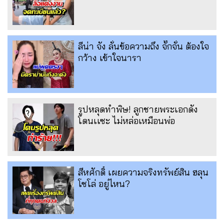
ลีน่า จัง ลั่นข้อความถึง จั๊กจั่น ต้องใจ
กว้าง เข้าใจนารา
รูปหลุดทำพิษ! ลูกชายพระเอกดัง
โดนเเซะ ไม่หล่อเหมือนพ่อ
สีหศักดิ์ เผยความจริงทรัพย์สิน ฮลุน
โซโล่ อยู่ไหน?