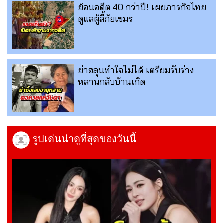
ย้อนอดีต 40 กว่าปี! เผยภารกิจไทย
ดูแลผู้ลี้ภัยเขมร
ย่าฮลุนทำใจไม่ได้ เตรียมรับร่าง
หลานกลับบ้านเกิด
รูปเด่นน่าดูที่สุดของวันนี้