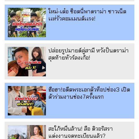
ใหม่-เต๋อ ช็อตนี้พาดราม่า ชาวเน็ต
เเห่รัวคอมเมนต์เเรง!
ปล่อยรูปมายด์คู่สามี หวังปั่นดราม่า
สุดท้ายทัวร์ลงเก้อ!
ฮือฮา!อดีตพระเอกตัวท็อปช่อง3 เปิด
ตัวร่วมงานช่อง7ครั้งแรก
สะใภ้หมื่นล้าน! ลือ ดิวอริสรา
แต่งงานจดทะเบียนแล้ว?