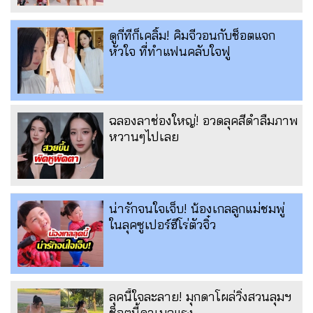
ดูกี่ทีก็เคลิ้ม! คิมจีวอนกับช็อตแจก
หัวใจ ที่ทำแฟนคลับใจฟู
ฉลองลาช่องใหญ่! อวดลุคสีดำลืมภาพ
หวานๆไปเลย
น่ารักจนใจเจ็บ! น้องเกลลูกแม่ชมพู่
ในลุคซูเปอร์ฮีโร่ตัวจิ๋ว
ลุคนี้ใจละลาย! มุกดาโผล่วิ่งสวนลุมฯ
ช็อตนี้ดาเมจแรง