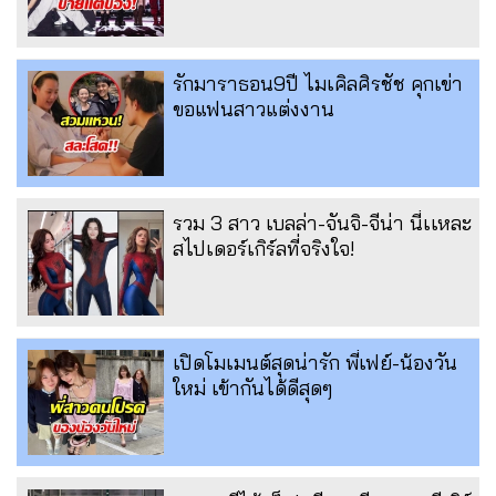
รักมาราธอน9ปี ไมเคิลศิรชัช คุกเข่า
ขอแฟนสาวแต่งงาน
รวม 3 สาว เบลล่า-จันจิ-จีน่า นี่เเหละ
สไปเดอร์เกิร์ลที่จริงใจ!
เปิดโมเมนต์สุดน่ารัก พี่เฟย์-น้องวัน
ใหม่ เข้ากันได้ดีสุดๆ