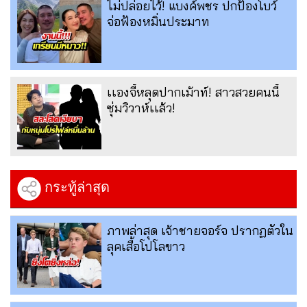
ไม่ปล่อยไว้! แบงค์พชร ปกป้องโบว์
จ่อฟ้องหมิ่นประมาท
เเองจี้หลุดปากเม้าท์! สาวสวยคนนี้
ซุ่มวิวาห์เเล้ว!
กระทู้ล่าสุด
ภาพล่าสุด เจ้าชายจอร์จ ปรากฏตัวใน
ลุคเสื้อโปโลขาว