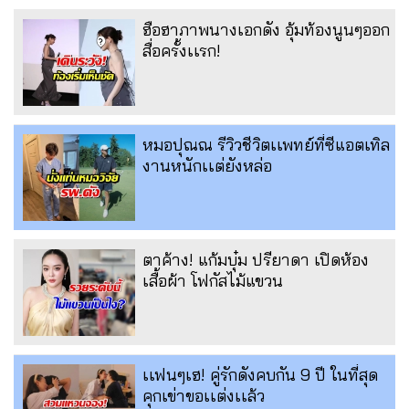
ฮือฮาภาพนางเอกดัง อุ้มท้องนูนๆออก
สื่อครั้งเเรก!
หมอปุณณ รีวิวชีวิตเเพทย์ที่ซีแอตเทิล
งานหนักเเต่ยังหล่อ
ตาค้าง! แก้มบุ๋ม ปรียาดา เปิดห้อง
เสื้อผ้า โฟกัสไม้แขวน
เเฟนๆเฮ! คู่รักดังคบกัน 9 ปี ในที่สุด
คุกเข่าขอเเต่งเเล้ว