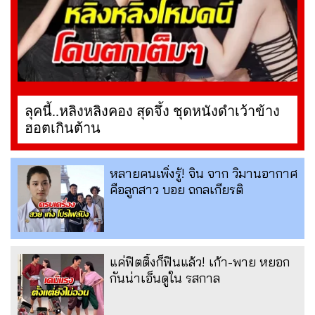
ลุคนี้..หลิงหลิงคอง สุดจึ้ง ชุดหนังดำเว้าข้าง
ฮอตเกินต้าน
หลายคนเพิ่งรู้! จิน จาก วิมานอากาศ
คือลูกสาว บอย ถกลเกียรติ
แค่ฟิตติ้งก็ฟินแล้ว! เก้า-พาย หยอก
กันน่าเอ็นดูใน รสกาล