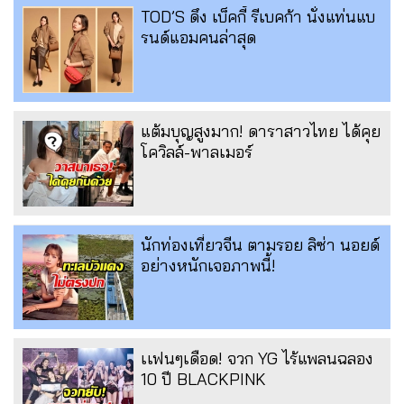
TOD’S ดึง เบ็คกี้ รีเบคก้า นั่งแท่นแบ
รนด์แอมคนล่าสุด
แต้มบุญสูงมาก! ดาราสาวไทย ได้คุย
โควิลล์-พาลเมอร์
นักท่องเที่ยวจีน ตามรอย ลิซ่า นอยด์
อย่างหนักเจอภาพนี้!
เเฟนๆเดือด! จวก YG ไร้แพลนฉลอง
10 ปี BLACKPINK