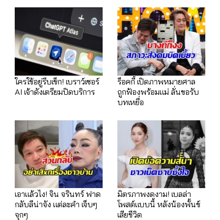
ใครใช้อยู่รีบเช็ก! เบราว์เซอร์
ร็อคกี้ เปิดภาพหมายศาล
AI เจ้าดังเตรียมปิดบริการ
ถูกฟ้องพร้อมแม่ ลั่นขอรับ
บทเหยื่อ
เอาแล้วไง! จิน จรินทร์ ฟาด
มิตรภาพงดงาม! เบลล่า
กลับลีน่าจัง แต่ละคำ เจ็บๆ
โพสต์แบบนี้ หลังน้องพั้นช์
จุกๆ
เสียชีวิต