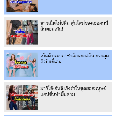
ชาวเน็ตไม่ปลื้ม หุ่นใหม่ของเธอคนนี้
ลั่นผอมเกิน!
เกินต้านมาก! ชาล็อตออสติน อวดลุค
คิวปิดขี้เล่น
มาริโอ้-จันจิ เริงร่าในชุดยอดมนุษย์
แคปชั่นทำยิ้มตาม