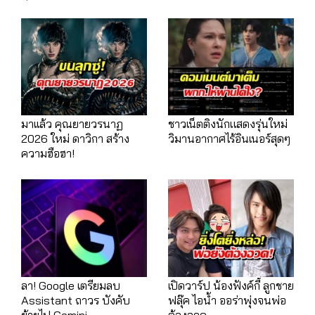
มาเเล้ว คุณยายวรนาฏ
ชาวเน็ตติงนักแสดงรุ่นใหม่
2026 ใหม่ ดาวิกา สร้าง
วิมานอากาศไร้อินเนอร์สุดๆ
ความฮือฮา!
ลา! Google เตรียมลบ
เปิดวาร์ป น้องฟังค์กี้ ลูกชาย
Assistant ถาวร บังคับ
ฟลุ๊ค ไอน้ำ ออร่าพุ่งจนพ่อ
ย้ายไป Gemini
ต้องอวด