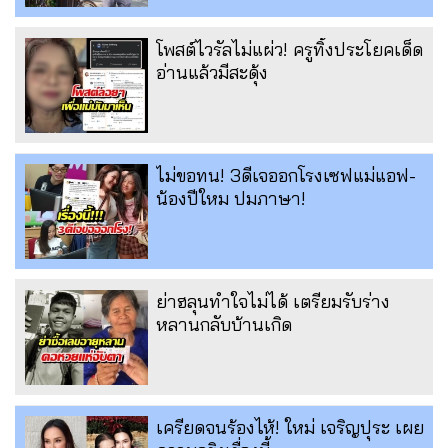
โพสต์ไวรัลไม่แผ่ว! ครูทิ้งประโยคเด็ด
อ่านแล้วมีสะดุ้ง
ไม่ขอทน! 3ดีเจออกโรงเซฟแม่แอฟ-
น้องปีใหม ปมภาษา!
ย่าฮลุนทำใจไม่ได้ เตรียมรับร่าง
หลานกลับบ้านเกิด
เครียดจนร้องไห้! ใหม่ เจริญปุระ เผย