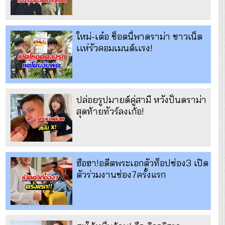
ใหม่-เต๋อ ช็อตนี้พาดราม่า ชาวเน็ต
เเห่รัวคอมเมนต์เเรง!
ปล่อยรูปมายด์คู่สามี หวังปั่นดราม่า
สุดท้ายทัวร์ลงเก้อ!
ฮือฮา!อดีตพระเอกตัวท็อปช่อง3 เปิด
ตัวร่วมงานช่อง7ครั้งแรก