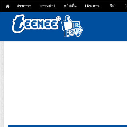
ข่าวดารา
ข่าวหน้า1
คลิปเด็ด
Like สาระ
กีฬา
ไ