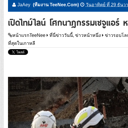
JaAey
(ทีมงาน TeeNee.Com)
วันอาทิตย์ ที่ 29 ธั
เปิดไทม์ไลน์ โศกนาฏกรรมเชจูแอร์ ห
หน้าแรกTeeNee
ที่นี่ข่าววันนี้, ข่าวหน้าหนึ่ง
ข่าวรอบโล
ที่สุดในเกาหลี