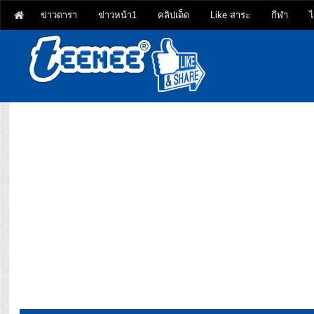
ข่าวดารา
ข่าวหน้า1
คลิปเด็ด
Like สาระ
กีฬา
ไ