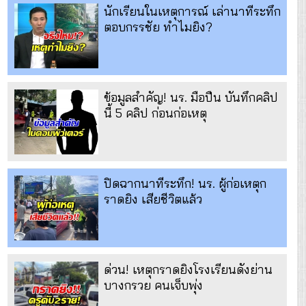
นักเรียนในเหตุการณ์ เล่านาทีระทึก
ตอบกรรชัย ทำไมยิง?
ข้อมูลสำคัญ! นร. มือปืน บันทึกคลิป
นี้ 5 คลิป ก่อนก่อเหตุ
ปิดฉากนาทีระทึก! นร. ผู้ก่อเหตุก
ราดยิง เสียชีวิตแล้ว
ด่วน! เหตุกราดยิงโรงเรียนดังย่าน
บางกรวย คนเจ็บพุ่ง