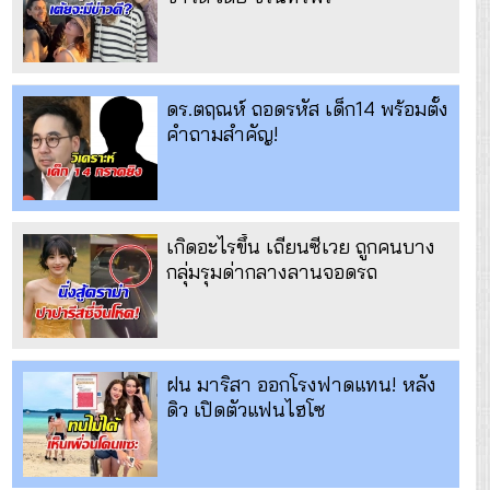
ดร.ตฤณห์ ถอดรหัส เด็ก14 พร้อมตั้ง
คำถามสำคัญ!
เกิดอะไรขึ้น เถียนซีเวย ถูกคนบาง
กลุ่มรุมด่ากลางลานจอดรถ
ฝน มาริสา ออกโรงฟาดแทน! หลัง
ดิว เปิดตัวแฟนไฮโซ