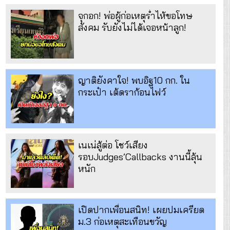
จุกอก! พ่อผู้ก่อเหตุร่ำไห้ขอโทษ
สังคม รับยังไม่ได้เจอหน้าลูก!
ญาติยังคาใจ! พบอิฐ10 กก. ใน
กระเป๋า เต้ดราก้อนไฟว์
เนเน่สู้ต่อ โชว์เสียง
รอบJudges’Callbacks งานนี้ลุ้น
หนัก
เปิดปากเพื่อนสนิท! เผยปมเครียด
ม.3 ก่อเหตุสะเทือนขวัญ