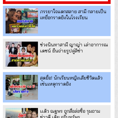
ภรรยาใจแตกสลาย สามี กลายเป็น
เหยื่อกราดยิงในโรงเรียน
ช่วงนินทาสามี ญาญ่า เล่าอาการณ
เดชน์ ยืนถ่ายรูปคู่ลิซ่า
สุดยื้อ! นักเรียนหญิงเสียชีวิตแล้ว
เซ่นเหตุกราดยิง
เเต้ว ณฐพร ถูกสื่อล่อซื้อ รุมถาม
ข่าวดี เต้ย จรินทร์พร