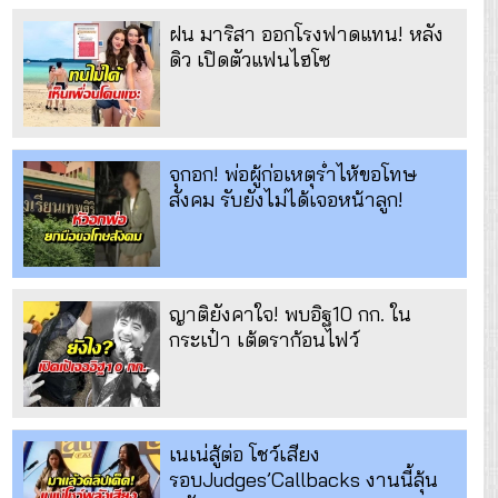
ฝน มาริสา ออกโรงฟาดแทน! หลัง
ดิว เปิดตัวแฟนไฮโซ
จุกอก! พ่อผู้ก่อเหตุร่ำไห้ขอโทษ
สังคม รับยังไม่ได้เจอหน้าลูก!
ญาติยังคาใจ! พบอิฐ10 กก. ใน
กระเป๋า เต้ดราก้อนไฟว์
เนเน่สู้ต่อ โชว์เสียง
รอบJudges’Callbacks งานนี้ลุ้น