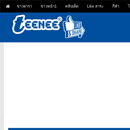
ข่าวดารา
ข่าวหน้า1
คลิปเด็ด
Like สาระ
กีฬา
ไ