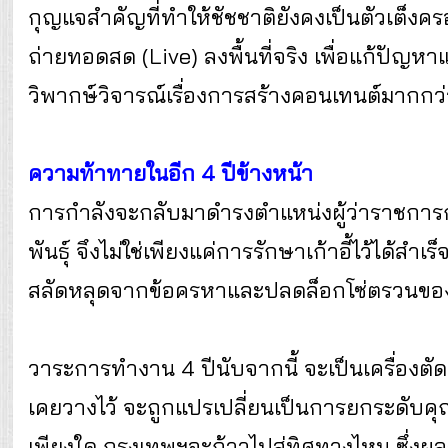
กุญแจสำคัญที่ทำให้ชัชชาติยังคงเป็นตัวเต็งค
ถ่ายทอดสด (Live) ลงพื้นที่จริง เพื่อแก้ปัญห
วิพากษ์วิจารณ์เรื่องการสร้างคอนเทนต์มากกว
ความท้าทายในอีก 4 ปีข้างหน้า
การกำลังจะกลับมาดำรงตำแหน่งผู้ว่าราชการกร
พันธุ์ จึงไม่ใช่เพียงแค่การรักษาเก้าอี้ไว้ได้ส
สลัดหลุดจากข้อครหาและปลดล็อกโซ่ตรวนของปัญห
วาระการทำงาน 4 ปีนับจากนี้ จะเป็นเครื่องตัดส
เคยวางไว้ จะถูกแปรเปลี่ยนเป็นการยกระดับคุ
เพียงใด กรุงเทพฯจะก้าวไปสู่ทิศทางไหน ซึ่งผ