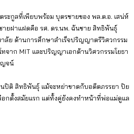
ดในตระกูลที่เพียบพร้อม บุตรชายของ พล.ต.อ. เสน่ห์
่ชายฝาแฝดคือ รศ. ดร.นพ. ฉันชาย สิทธิพันธุ์
ลัย ด้านการศึกษาสำเร็จปริญญาตรีวิศวกรรม
ญญาโทจาก MIT และปริญญาเอกด้านวิศวกรรมโยธา
ปญจน์
นปิติ สิทธิพันธุ์ แม้จะหย่าขาดกับอดีตภรรยา ปิย
ือกตั้งสมัยแรก แต่ทั้งคู่ยังคงทำหน้าที่พ่อแม่ดูแล