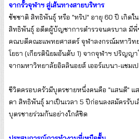
จากรั้วจุฬาฯ สู่เส้นทางสายบริหาร
ชัชชาติ สิทธิพันธุ์ หรือ "ทริป" อายุ 60 ปี เกิ
สิทธิพันธุ์ อดีตผู้บัญชาการตำรวจนครบาล มีพี
คณบดีคณะแพทยศาสตร์ จุฬาลงกรณ์มหาวิทยา
โยธา (เกียรตินิยมอันดับ 1) จากจุฬาฯ ปริ
จากมหาวิทยาลัยอิลลินอยส์ เออร์แบนา-แชมเ
ชีวิตครอบครัวมีบุตรชายหนึ่งคนคือ "แสนดี" แส
ดา สิทธิพันธุ์ มาเป็นเวลา 5 ปีก่อนลงสมัครรับเล
บุตรชายร่วมกันอย่างใกล้ชิด
ประสบการณ์การทำงานที่เหนือชั้น