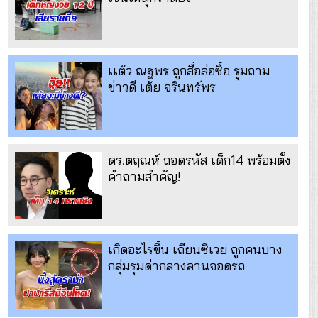
เเต้ว ณฐพร ถูกสื่อล่อซื้อ รุมถาม
ข่าวดี เต้ย จรินทร์พร
ดร.ตฤณห์ ถอดรหัส เด็ก14 พร้อมตั้ง
คำถามสำคัญ!
เกิดอะไรขึ้น เถียนซีเวย ถูกคนบาง
กลุ่มรุมด่ากลางลานจอดรถ