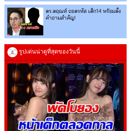
ดร.ตฤณห์ ถอดรหัส เด็ก14 พร้อมตั้ง
คำถามสำคัญ!
รูปเด่นน่าดูที่สุดของวันนี้