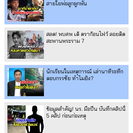
สายใยพ่อลูกผูกพัน
สลด! พบศพ เต้ ดราก้อนไฟว์ ลอยติด
สะพานพระราม 7
นักเรียนในเหตุการณ์ เล่านาทีระทึก
ตอบกรรชัย ทำไมยิง?
ข้อมูลสำคัญ! นร. มือปืน บันทึกคลิปนี้
5 คลิป ก่อนก่อเหตุ