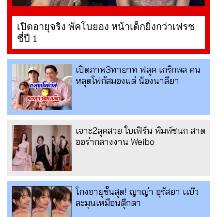
เปิดอายุจริง พัคโบยอง หน้าเด็กยิ่งกว่าเฟรช
ชี่ปี 1
เปิดภาพ3ทายาท ฟลุค เกริกพล คน
หลุดโฟกัสมองแต่ น้องนาลียา
เจาะ2ลุคสวย ใบเฟิร์น พิมพ์ชนก สาด
ออร่ากลางงาน Weibo
โกงอายุขั้นสุด! ญาญ่า อุรัสยา เเบ๊ว
ละมุนเหมือนตุ๊กตา