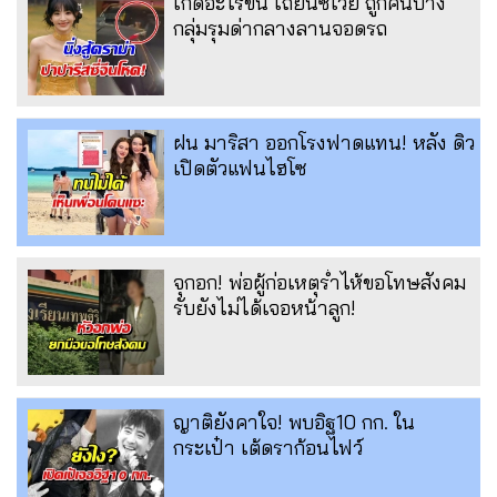
เกิดอะไรขึ้น เถียนซีเวย ถูกคนบาง
กลุ่มรุมด่ากลางลานจอดรถ
ฝน มาริสา ออกโรงฟาดแทน! หลัง ดิว
เปิดตัวแฟนไฮโซ
จุกอก! พ่อผู้ก่อเหตุร่ำไห้ขอโทษสังคม
รับยังไม่ได้เจอหน้าลูก!
ญาติยังคาใจ! พบอิฐ10 กก. ใน
กระเป๋า เต้ดราก้อนไฟว์