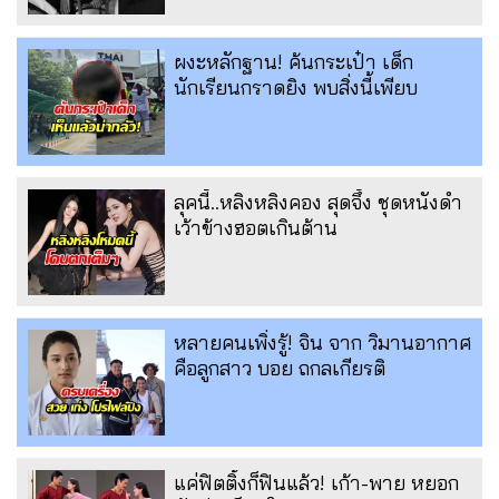
ผงะหลักฐาน! ค้นกระเป๋า เด็ก
นักเรียนกราดยิง พบสิ่งนี้เพียบ
ลุคนี้..หลิงหลิงคอง สุดจึ้ง ชุดหนังดำ
เว้าข้างฮอตเกินต้าน
หลายคนเพิ่งรู้! จิน จาก วิมานอากาศ
คือลูกสาว บอย ถกลเกียรติ
แค่ฟิตติ้งก็ฟินแล้ว! เก้า-พาย หยอก