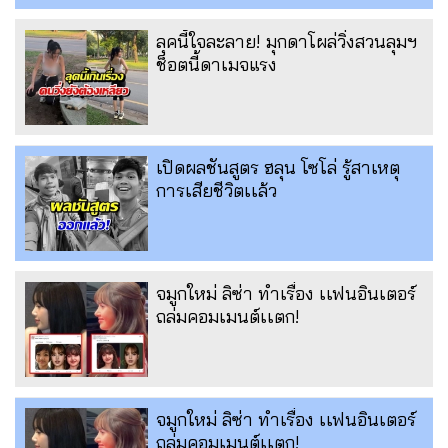
ลุคนี้ใจละลาย! มุกดาโผล่วิ่งสวนลุมฯ
ช็อตนี้ดาเมจแรง
เปิดผลชันสูตร ฮลุน โซโล่ รู้สาเหตุ
การเสียชีวิตเเล้ว
จมูกใหม่ ลิซ่า ทำเรื่อง เเฟนอินเตอร์
ถล่มคอมเมนต์เเตก!
จมูกใหม่ ลิซ่า ทำเรื่อง เเฟนอินเตอร์
ถล่มคอมเมนต์เเตก!