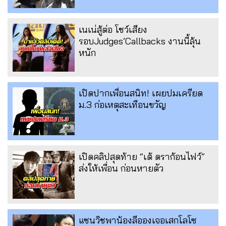
เนเน่สู้ต่อ โชว์เสียง
รอบJudges’Callbacks งานนี้ลุ้น
หนัก
เปิดปากเพื่อนสนิท! เผยปมเครียด
ม.3 ก่อเหตุสะเทือนขวัญ
เปิดคลิปสุดท้าย “เต้ ดราก้อนไฟว์”
ส่งให้เพื่อน ก่อนหายตัว
แซนวิชพาน้องลีอองเจอเสกโลโซ