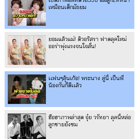
เหมือนเด็กมัธยม
ยอมแล้วแม่! ดิวอริสรา ฟาดลุคใหม่
ออร่าพุ่งแรงจนใจสั่น!
เเฟนๆลุ้นเก้อ! พระนาง คู่นี้ เป็นพี่
น้องกันก็ดีเเล้ว
ฮือฮาภาพล่าสุด จุ๋ย วรัทยา ลุคนี้หล่อ
ลูกชายยังชม