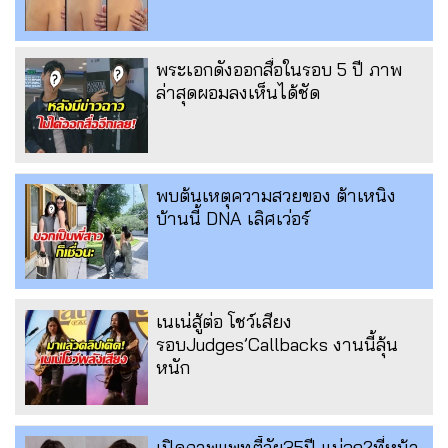
พระเอกดังออกสื่อในรอบ 5 ปี ภาพ
ล่าสุดผอมลงเห็นได้ชัด
พบต้นเหตุความสวยของ ต้าเหนิง
บ้านนี้ DNA เลิศเว่อร์
เนเน่สู้ต่อ โชว์เสียง
รอบJudges’Callbacks งานนี้ลุ้น
หนัก
เปิดภาพแพทตี้วัย35ปี แม่ลูก2ที่หน้า