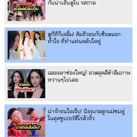
กันน่าเอ็นดูใน รสกาล
ดูกี่ทีก็เคลิ้ม! คิมจีวอนกับช็อตแจก
หัวใจ ที่ทำแฟนคลับใจฟู
ฉลองลาช่องใหญ่! อวดลุคสีดำลืมภาพ
หวานๆไปเลย
น่ารักจนใจเจ็บ! น้องเกลลูกแม่ชมพู่
ในลุคซูเปอร์ฮีโร่ตัวจิ๋ว