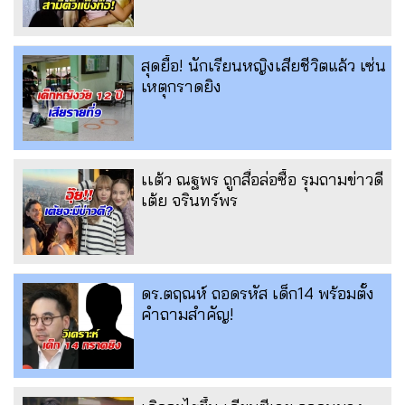
สุดยื้อ! นักเรียนหญิงเสียชีวิตแล้ว เซ่น
เหตุกราดยิง
เเต้ว ณฐพร ถูกสื่อล่อซื้อ รุมถามข่าวดี
เต้ย จรินทร์พร
ดร.ตฤณห์ ถอดรหัส เด็ก14 พร้อมตั้ง
คำถามสำคัญ!