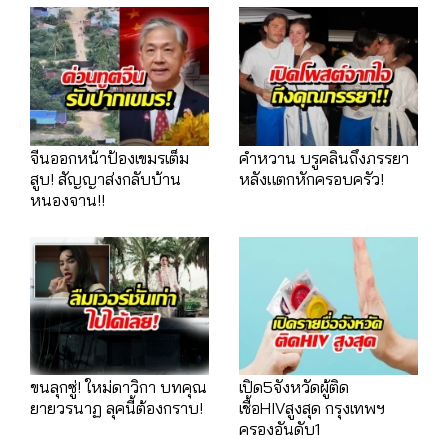
จีนออกหน้าป้องเขมรเต็ม
คำหวาน บรูคลินถึงภรรยา
สูบ! สัญญาส่งกลับบ้าน
หลังแตกหักครอบครัว!
หนองจาน!!
ขนลุกซู่! ใหม่ดาวิกา บทคุณ
เปิด5จังหวัดผู้ติด
ยายวรนาฏ ลุคนี้ต้องกราบ!
เชื้อHIVสูงสุด กรุงเทพฯ
ครองอันดับ1