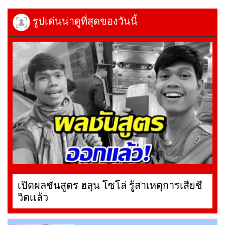
รูปเด่นน่าดูที่สุดของวันนี้
เปิดผลชันสูตร ฮลุน โซโล่ รู้สาเหตุการเสียชี
วิตเเล้ว