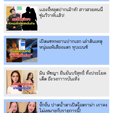
เเองจี้หลุดปากเม้าท์! สาวสวยคนนี้
ซุ่มวิวาห์เเล้ว!
เปิดแชทพยานปากเอก เล่าต้นเหตุ
หนุ่มแพ้เสียงแตร ทุบเบนซ์
มิน พีชญา ยืนยันบริสุทธิ์ ทิ้งประโยค
เด็ด ถึงวงกาารบันเทิง
จั๊กจั่น ปาดน้ำตาเปิดใจดราม่า เราคง
ไม่เหมาะกับรายการนี้!