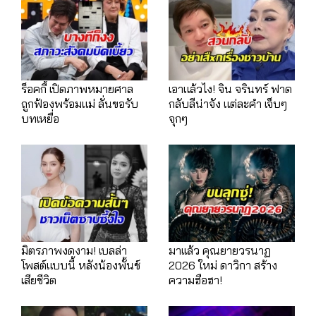
ร็อคกี้ เปิดภาพหมายศาล
เอาแล้วไง! จิน จรินทร์ ฟาด
ถูกฟ้องพร้อมแม่ ลั่นขอรับ
กลับลีน่าจัง แต่ละคำ เจ็บๆ
บทเหยื่อ
จุกๆ
มิตรภาพงดงาม! เบลล่า
มาเเล้ว คุณยายวรนาฏ
โพสต์แบบนี้ หลังน้องพั้นช์
2026 ใหม่ ดาวิกา สร้าง
เสียชีวิต
ความฮือฮา!