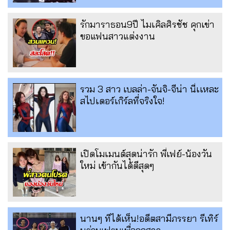
รักมาราธอน9ปี ไมเคิลศิรชัช คุกเข่า
ขอแฟนสาวแต่งงาน
รวม 3 สาว เบลล่า-จันจิ-จีน่า นี่เเหละ
สไปเดอร์เกิร์ลที่จริงใจ!
เปิดโมเมนต์สุดน่ารัก พี่เฟย์-น้องวัน
ใหม่ เข้ากันได้ดีสุดๆ
นานๆ ทีได้เห็น!อดีตสามีภรรยา รีเทิร์