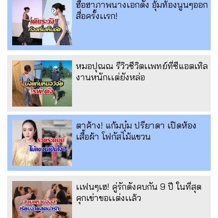
ฮือฮาภาพนางเอกดัง อุ้มท้องนูนๆออก
สื่อครั้งเเรก!
หมอปุณณ รีวิวชีวิตเเพทย์ที่ซีแอตเทิล
งานหนักเเต่ยังหล่อ
ตาค้าง! แก้มบุ๋ม ปรียาดา เปิดห้อง
เสื้อผ้า โฟกัสไม้แขวน
เเฟนๆเฮ! คู่รักดังคบกัน 9 ปี ในที่สุด
คุกเข่าขอเเต่งเเล้ว