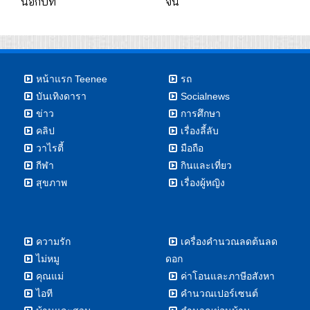
นอกบท
จีน
หน้าแรก Teenee
รถ
บันเทิงดารา
Socialnews
ข่าว
การศึกษา
คลิป
เรื่องลี้ลับ
วาไรตี้
มือถือ
กีฬา
กินและเที่ยว
สุขภาพ
เรื่องผู้หญิง
ความรัก
เครื่องคำนวณลดต้นลด
ไม่หมู
ดอก
คุณแม่
ค่าโอนและภาษีอสังหา
ไอที
คำนวณเปอร์เซนต์