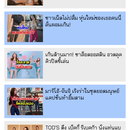
ชาวเน็ตไม่ปลื้ม หุ่นใหม่ของเธอคนนี้
ลั่นผอมเกิน!
เกินต้านมาก! ชาล็อตออสติน อวดลุค
คิวปิดขี้เล่น
มาริโอ้-จันจิ เริงร่าในชุดยอดมนุษย์
แคปชั่นทำยิ้มตาม
TOD’S ดึง เบ็คกี้ รีเบคก้า นั่งแท่นแบ