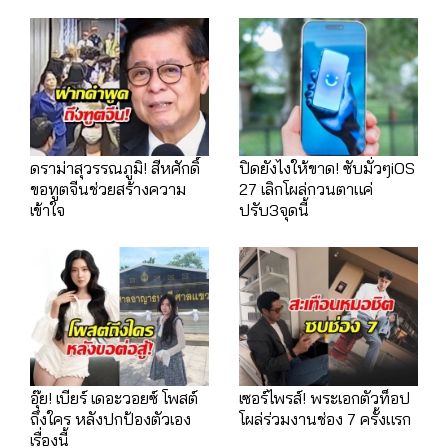
ดราม่าสุวรรณภูมิ! สีหศักดิ์
ปิดยังไงให้ขาด! ซับมั่วๆiOS
ขอทูตจีนช่วยสร้างความ
27 เลิกโผล่กวนตาแค่
เข้าใจ
ปรับ3จุดนี้
อุ๊ย! เบียร์ เดอะวอยซ์ โพสต์
เซอร์ไพรส์! พระเอกตัวท็อป
ถึงใคร หลังปกป้องตัวเอง
โผล่ร่วมงานช่อง 7 ครั้งแรก
เรื่องนี้