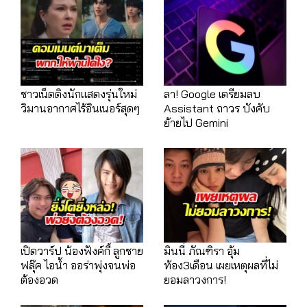
ชาวเน็ตติงนักแสดงรุ่นใหม่
ลา! Google เตรียมลบ
วิมานอากาศไร้อินเนอร์สุดๆ
Assistant ถาวร บังคับ
ย้ายไป Gemini
เปิดวาร์ป น้องฟังค์กี้ ลูกชาย
มินนี่ ภัณฑิรา อุ้ม
ฟลุ๊ค ไอน้ำ ออร่าพุ่งจนพ่อ
ท้อง3เดือน เผยเหตุผลที่ไม่
ต้องอวด
ยอมลาวงการ!