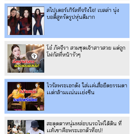
สไปเดอร์เกิร์ลที่จริงใจ! เบลล่า นุ่ง
บอดี้สูทรัดรูปหุ่นดีมาก
โอ๋ ภัคจีรา สวมชุดเจ้าสาวสวย แต่ถูก
โฟกัสที่หน้ารัวๆ
ไวรัลพระเอกดัง ใส่เเค่เสื้อยืดธรรมดา
เเต่กล้ามเเน่นเเย่งซีน
สะดุดตาหนุ่มหล่อบนรถไฟใต้ดิน ที่
เเท้เขาคือพระเอกตัวท็อป!