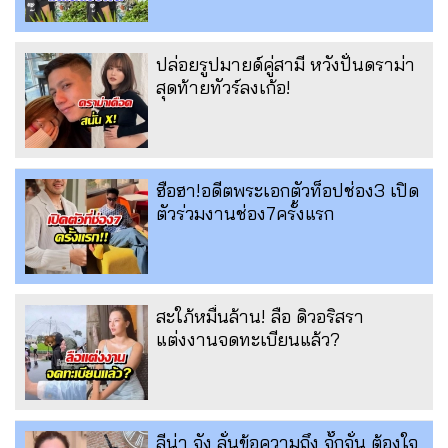
ปล่อยรูปมายด์คู่สามี หวังปั่นดราม่า
สุดท้ายทัวร์ลงเก้อ!
ฮือฮา!อดีตพระเอกตัวท็อปช่อง3 เปิด
ตัวร่วมงานช่อง7ครั้งแรก
สะใภ้หมื่นล้าน! ลือ ดิวอริสรา
แต่งงานจดทะเบียนแล้ว?
ลีน่า จัง ลั่นข้อความถึง จั๊กจั่น ต้องใจ