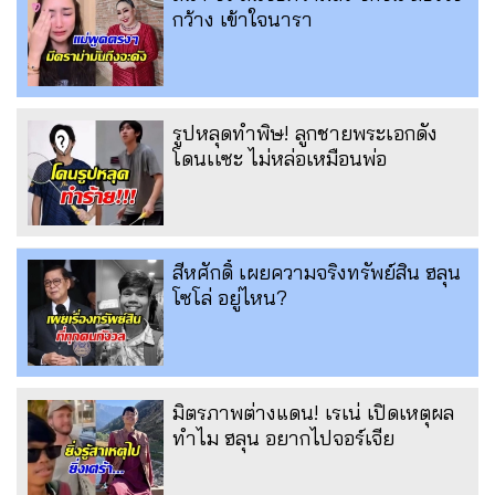
กว้าง เข้าใจนารา
รูปหลุดทำพิษ! ลูกชายพระเอกดัง
โดนเเซะ ไม่หล่อเหมือนพ่อ
สีหศักดิ์ เผยความจริงทรัพย์สิน ฮลุน
โซโล่ อยู่ไหน?
มิตรภาพต่างแดน! เรเน่ เปิดเหตุผล
ทำไม ฮลุน อยากไปจอร์เจีย