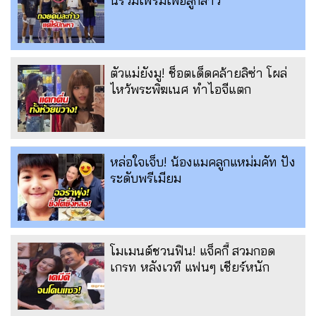
นร่วมเฟรมเพื่อลูกสาว
ตัวแม่ยังมู! ช็อตเด็ดคล้ายลิซ่า โผล่
ไหว้พระพิฆเนศ ทำไอจีแตก
หล่อใจเจ็บ! น้องแมคลูกแหม่มคัท ปัง
ระดับพรีเมียม
โมเมนต์ชวนฟิน! แจ็คกี้ สวมกอด
เกรท หลังเวที แฟนๆ เชียร์หนัก