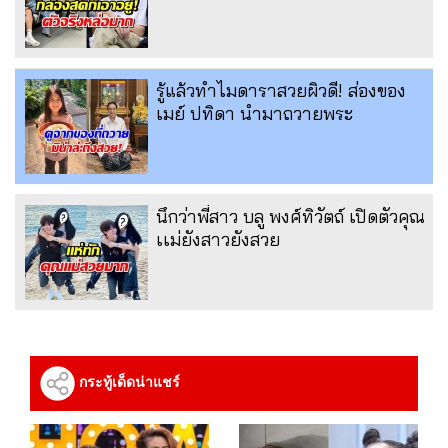
รู้แล้วทำไมดาราสวยผิวดี! ส่องของ
เมย์ ปทิดา นำมาถวายพระ
นึกว่าพี่สาว บลู พงศ์ทิวัตถ์ เปิดตัวคุณ
เเม่ยังสาวยังสวย
กระทู้เด็ดน่าแชร์