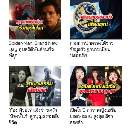
Spider-Man: Brand New
กรมการปกครองโต้ข่าว
Day ทุบสถิติพันล้านเร็ว
ข้อมูลรั่ว ฐานทะเบียน
ที่สุด
ปลอดภัย
‘ก้อง ห้วยไร่’ แจ้งข่าวเศร้า
เปิดโผ 5 ดาราหญิงเอเชีย
‘น้องพั้นช์’ ลูกบุญธรรมเสีย
ยอดฟอล IG สูงสุด ลิซ่า
ชีวิต
ลอยลำ