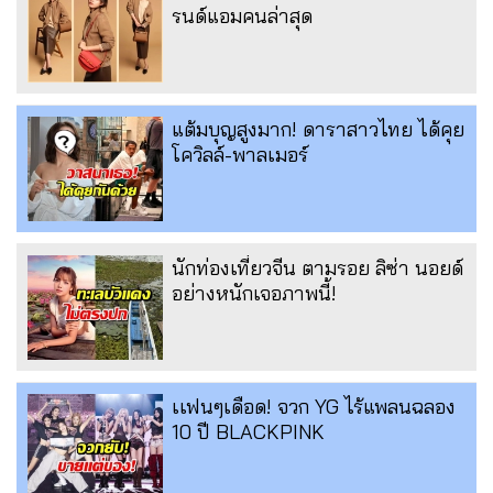
รนด์แอมคนล่าสุด
แต้มบุญสูงมาก! ดาราสาวไทย ได้คุย
โควิลล์-พาลเมอร์
นักท่องเที่ยวจีน ตามรอย ลิซ่า นอยด์
อย่างหนักเจอภาพนี้!
เเฟนๆเดือด! จวก YG ไร้แพลนฉลอง
10 ปี BLACKPINK