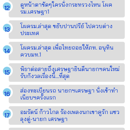
ดูหน้าตาชัดๆใครนั่งกระทรวงไหน โผค
รม.เศรษฐา1
โผครม.ล่าสุด ขยับปานปรีย์ ไปควบต่าง
ประเทศ
โผครม.ล่าสุด เพื่อไทยถอยให้ภท. อนุทิน
ควบมท.1
พิธาต่อสายถึงเศรษฐายินดีนายกฯคนใหม่
รับกังวลเรื่องนี้...ที่สุด
ส่องทะเบียนรถ นายกฯเศรษฐา นั่งเข้าทำ
เนียบฯครั้งแรก
อมรัตน์ ก้าวไกล ร้องเพลงนกเขาคูรัก แซว
ลุงตู่-นายก เศรษฐา