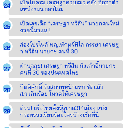
เปิดโผครม.เศรษฐาควบรมว.คลัง ฮือฮาตำ
แหน่งรมว.กลาโหม
เปิดเลขเด็ด “เศรษฐา ทวีสิน” นายกคนใหม่
งวดนี้มาแน่!!
ส่องโปรไฟล์ พญ.พักตร์พิไล ภรรยา เศรษฐ
า ทวีสิน นายกฯ คนที่ 30
ผ่านฉลุย! เศรษฐา ทวีสิน นั่งเก้าอี้นายกฯ
คนที่ 30 ของประเทศไทย
กิตติศักดิ์ รับสภาพหน้าแหก ชัดแล้ว
ส.ว.เกินร้อย โหวตให้เศรษฐา
ด่วน! เพื่อไทยตั้งรัฐบาล314เสียง แบ่ง
กระทรวงเรียบร้อยใครบ้างเช็คที่นี่