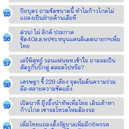
ปิยบุตร ถามชัดขนาดนี้ ทำไมก้าวไกลไม่
แถลงเป็นฝ่ายค้านเสียที
ด่วน! ไผ่ ลิกค์ ประกาศ
ชัด40ส.ส.พปชร.หนุนแคนดิเดตนายกฯเพื่อ
ไทย
เสรีพิศุทธ์ วอนแฟนพท.เข้าใจ ถามจะเป็น
ศัตรูกับบิ๊กตู่ ตลอดไปหรือ?
เศรษฐา ชี้ 228 เสียง จุดเริ่มต้นความร่วม
มือ-สลายความขัดแย้ง
เปิดนาที อุ๊งอิ๊งนำทัพเพื่อไทย เดินเท้าหา
ก้าวไกล เขาจะโหวตไหมต้องรอ
เพื่อไทยแถลงตั้งรัฐบาลเพิ่มอีก6พรรค