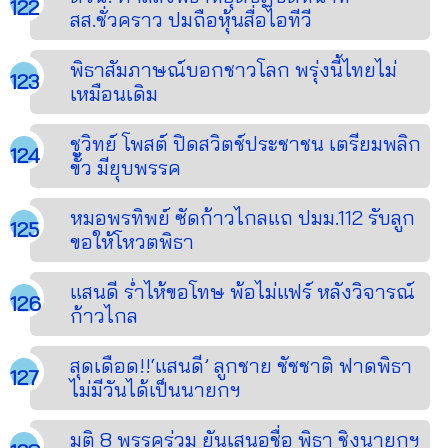
สส.ชั่วคราว ปมถือหุ้นสื่อไอทีวี
พิธาสัมภาษณ์บอกชาวโลก พรุ่งนี้ไทยไม่
เหมือนเดิม
ชูวิทย์ โพสต์ ปิดสวิตช์ประชาชน เตรียมพลิก
ขั้ว มียุบพรรค
หมอพรทิพย์ ซัดก้าวไกลแถ ปมม.112 รับลูก
ขอให้โหวตพิธา
แสนดี ร่ำไห้ขอโทษ พ้อไม่แฟร์ หลังวิจารณ์
ก้าวไกล
สุดเดือด!!‘แสนดี’ ลูกชาย ชัชชาติ ฟาดพิธา
ไม่มีวันได้เป็นนายกฯ
มติ 8 พรรคร่วม ยันเสนอชื่อ พิธา ชิงนายกฯ