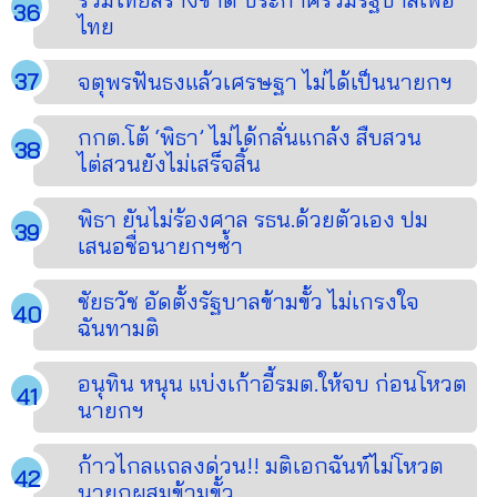
ไทย
จตุพรฟันธงแล้วเศรษฐา ไม่ได้เป็นนายกฯ
กกต.โต้ ‘พิธา’ ไม่ได้กลั่นแกล้ง สืบสวน
ไต่สวนยังไม่เสร็จสิ้น
พิธา ยันไม่ร้องศาล รธน.ด้วยตัวเอง ปม
เสนอชื่อนายกฯซ้ำ
ชัยธวัช อัดตั้งรัฐบาลข้ามขั้ว ไม่เกรงใจ
ฉันทามติ
อนุทิน หนุน แบ่งเก้าอี้รมต.ให้จบ ก่อนโหวต
นายกฯ
ก้าวไกลแถลงด่วน!! มติเอกฉันท์ไม่โหวต
นายกผสมข้ามขั้ว