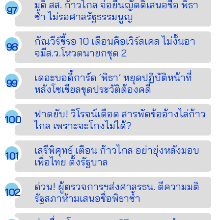
มติ สส. ก้าวไกล จ่อยื่นญัตติเสนอชื่อ พิธา
ซ้ำ ไม่รอศาลรัฐธรรมนูญ
กัณวีร์ชี้รอ 10 เดือนคือเวิร์สเคส ไม่งั้นอา
จมีส.ว.โหวตนายกชุด 2
เดอะบอดี้การ์ด ‘พิธา’ หยุดปฏิบัติหน้าที่
หลังโซเชียลขุดประวัติต้องคดี
ฟาดยับ! วิโรจน์เดือด สารพัดข้ออ้างไล่ก้าว
ไกล เพราะจะโกงไม่ได้?
เสรีพิศุทธ์ เตือน ก้าวไกล อย่ายุ่งหลังมอบ
เพื่อไทย ตั้งรัฐบาล
ด่วน! ผู้ตรวจการฯส่งศาลรธน. ตีความมติ
รัฐสภาห้ามเสนอชื่อพิธาซ้ำ