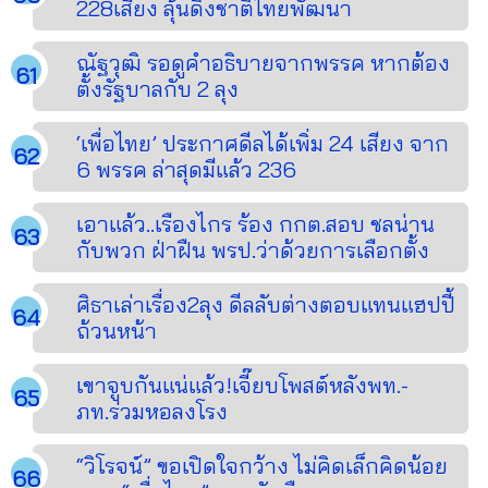
228เสียง ลุ้นดึงชาติไทยพัฒนา
ณัฐวุฒิ รอดูคำอธิบายจากพรรค หากต้อง
ตั้งรัฐบาลกับ 2 ลุง
‘เพื่อไทย’ ประกาศดีลได้เพิ่ม 24 เสียง จาก
6 พรรค ล่าสุดมีแล้ว 236
เอาแล้ว..เรืองไกร ร้อง กกต.สอบ ชลน่าน
กับพวก ฝ่าฝืน พรป.ว่าด้วยการเลือกตั้ง
ศิธาเล่าเรื่อง2ลุง ดีลลับต่างตอบแทนแฮปปี้
ถ้วนหน้า
เขาจูบกันแน่แล้ว!เจี๊ยบโพสต์หลังพท.-
ภท.ร่วมหอลงโรง
“วิโรจน์” ขอเปิดใจกว้าง ไม่คิดเล็กคิดน้อย