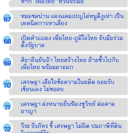
หาก “เพื่อไทย” หวนจับมือ
หมอชลน่าน แจงแคมเปญไล่หนูตีงูเห่า เป็น
เทคนิคการหาเสียง
เปิดคำแถลง เพื่อไทย-ภูมิใจไทย จับมือร่วม
ตั้งรัฐบาล
ศิธายืนยันถ้า ไทยสร้างไทย ย้ายขั้วไปกับ
เพื่อไทย พร้อมลาออก
เศรษฐา เสียใจข้อความในอดีต ยอมรับ
เขียนเอง ไม่ขอลบ
เศรษฐา ส่งทนายยื่นฟ้องชูวิทย์ ต่อศาล
อาญา
วีระ ธีรภัทร ชี้ เศรษฐา ไม่ผิด ปมภาษีที่ดิน
วิเคราะห์ยิบ