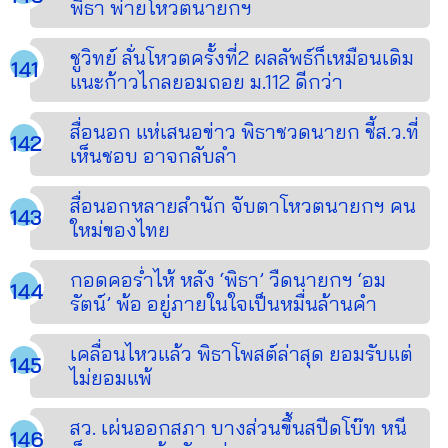
พิธา พ่ายโหวตนายกฯ
ชูวิทย์ ลั่นโหวตครั้งที่2 ผลลัพธ์ก็เหมือนเดิม
แนะก้าวไกลยอมถอย ม.112 ดีกว่า
สื่อนอก แห่เสนอข่าว พิธาชวดนายก ชี้ส.ว.ที่
เห็นชอบ อาจกลับลำ
สื่อนอกหลายสำนัก จับตาโหวตนายกฯ คน
ใหม่ของไทย
กอดคอร่ำไห้ หลัง ‘พิธา’ วืดนายกฯ ‘อม
รัตน์’ พ้อ อยู่ภายในใจเป็นหมื่นล้านคำ
เคลื่อนไหวแล้ว พิธาโพสต์ล่าสุด ยอมรับแต่
ไม่ยอมแพ้
สว. เผ่นออกสภา บางส่วนขึ้นสปีดโบ๊ท หนี