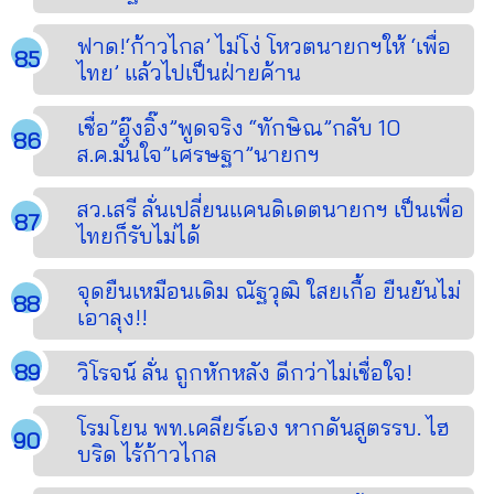
ฟาด!‘ก้าวไกล’ ไม่โง่ โหวตนายกฯให้ ‘เพื่อ
ไทย’ แล้วไปเป็นฝ่ายค้าน
เชื่อ”อุ๊งอิ๊ง”พูดจริง “ทักษิณ”กลับ 10
ส.ค.มั่นใจ”เศรษฐา”นายกฯ
สว.เสรี ลั่นเปลี่ยนแคนดิเดตนายกฯ เป็นเพื่อ
ไทยก็รับไม่ได้
จุดยืนเหมือนเดิม ณัฐวุฒิ ใสยเกื้อ ยืนยันไม่
เอาลุง!!
วิโรจน์ ลั่น ถูกหักหลัง ดีกว่าไม่เชื่อใจ!
โรมโยน พท.เคลียร์เอง หากดันสูตรรบ. ไฮ
บริด ไร้ก้าวไกล