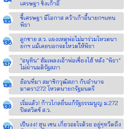
เศรษฐา ชิงเก้าอี้
ชี้เศรษฐา มีโอกาส คว้าเก้าอี้นายกฯแทน
พิธา
ลูกชาย ส.ว. แจงเหตุพ่อไม่มาร่วมโหวตนา
ยกฯ แม้เคยบอกจะโหวตให้พิธา
“อนุทิน” ฮัมเพลงเจ้าพ่อเซี่ยงไฮ้ หลัง “พิธา”
ไม่ผ่านมติรัฐสภา
ย้อนที่มา สมาชิกวุฒิสภา กับอำนาจ
มาตรา272 โหวตนายกรัฐมนตรี
เริ่มแล้ว! ก้าวไกลยื่นแก้รัฐธรรมนูญ ม.272
ปิดสวิตช์ ส.ว.
เป็นงง! ฮุน เซน เกี่ยวอะไรด้วย อยู่ๆทวีตถึง