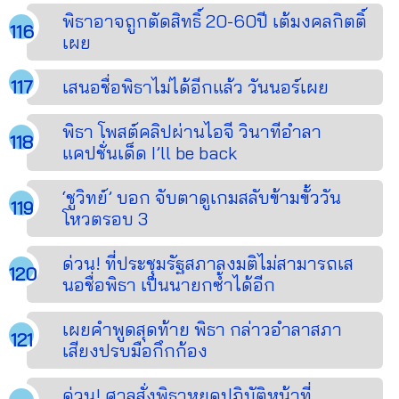
พิธาอาจถูกตัดสิทธิ์ 20-60ปี เต้มงคลกิตติ์
เผย
เสนอชื่อพิธาไม่ได้อีกแล้ว วันนอร์เผย
พิธา โพสต์คลิปผ่านไอจี วินาทีอำลา
แคปชั่นเด็ด I’ll be back
‘ชูวิทย์’ บอก จับตาดูเกมสลับข้ามขั้ววัน
โหวตรอบ 3
ด่วน! ที่ประชุมรัฐสภาลงมติไม่สามารถเส
นอชื่อพิธา เป็นนายกซ้ำได้อีก
เผยคำพูดสุดท้าย พิธา กล่าวอำลาสภา
เสียงปรบมือกึกก้อง
ด่วน! ศาลสั่งพิธาหยุดปฏิบัติหน้าที่