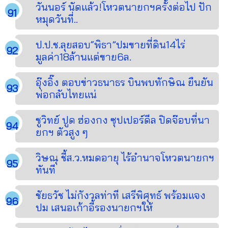
วันนอร์ นัดแล้ว!โหวตนายกฯครั้งต่อไป ปัก
หมุดวันที่..
ป.ป.ช.ลุยสอบ“พิธา”ปมขายที่ดิน14ไร่
มูลค่า18ล้านแต่ขาย6ล.
อุ๊งอิ๊ง ตอบข่าวธนาธร บินพบทักษิณ ยืนยัน
พ่อกลับไทยแน่
ชูวิทย์ ปูด ฮ่องกง ซุปเปอร์ดีล ปิดจ๊อบที่นา
ยกฯ ตัวสูง ๆ
วิษณุ ชี้ส.ว.หมดอายุ ไร้อำนาจโหวตนายกฯ
ทันที
ชัยธวัช ไม่กังวลท่าที เสรีพิศุทธ์ พร้อมแจง
ปม เสนอเก้าอี้รองนายกฯให้