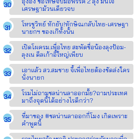
อุ๊งอิ๊ง ขอโทษจับมือพรรค 2 ลุง มั่นใจ
เศรษฐาม้วนเดียวจบ
โหรชูวิทย์ ทักยับ!ทักษิณกลับไทย-เศรษฐา
นายกฯ ของเก๊ทั้งนั้น
เปิดโผครม.เพื่อไทย สะพัดชื่อน้องลุงป้อม-
ลุงเน ดีลเก้าอี้ใหญ่เพียบ
เอาแล้ว สว.สมชาย จี้เพื่อไทยต้องชัดส่งใคร
นั่งนายก
โรมไม่ถามชลน่านลาออกมั้ย?ถามประเทศ
มาถึงจุดนี้ได้อย่างไรดีกว่า?
ที่มาของ #ชลน่านลาออกกี่โมง เกิดเพราะ
คำพูดนี้
รวมไทยสร้างชาติ ประกาศร่วมรัฐบาลเพื่อ