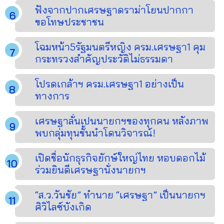
ฟังจากปากเศรษฐาดราม่าโยนปากกา
ขอโทษประชาชน
โฉมหน้า5รัฐมนตรีหญิง ครม.เศรษฐา1 คุม
กระทรวงสำคัญประวัติไม่ธรรมดา
โปรดเกล้าฯ ครม.เศรษฐา1 อย่างเป็น
ทางการ
เศรษฐาลั่นเปนนายกฯของทุกคน หลังภาพ
พบกลุ่มทุนชั้นนำโดนวิจารณ์!
เปิดชื่อนักธุรกิจยักษ์ใหญ่ไทย หอบดอกไม้
ร่วมยินดีเศรษฐานั่งนายกฯ
“ส.ว.วันชัย” ทำนาย “เศรษฐา” เป็นนายกฯ
ศิวิไลซ์บังเกิด