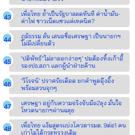
เพื่อไทย ย้ำเป็นรัฐบาลลดทันที ค่าน้ำมัน-
ค่าไฟ ชาวเน็ตแซวแค่เทคนิค?
ภูมิธรรม ลั่น เสนอชื่อเศรษฐา เป็นนายกฯ
ไม่มีเปลี่ยนตัว
‘ปดิพัทธ์’‘ไม่ลาออกง่ายๆ’ ปมต้องทิ้งเก้าอี้
รองปธ.สภา แลกผู้นำฝ่ายค้าน
‘วิโรจน์’ ปราศรัยเดือด ยกคำพูดอุ๊งอิ๊ง
พร้อมสวนจุกๆ
เศรษฐา อยู่กับความจริงจับมือ2ลุง มั่นใจ
โหวตนายกฯผ่านฉลุย
เพื่อไทย แง้มสูตรแบ่งโควตารมต. 9ต่อ1 คน
เก่าไม่ได้กระทรวงเดิม