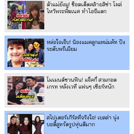
ตัวแม่ยังมู! ช็อตเด็ดคล้ายลิซ่า โผล่
ไหว้พระพิฆเนศ ทำไอจีแตก
หล่อใจเจ็บ! น้องแมคลูกแหม่มคัท ปัง
ระดับพรีเมียม
โมเมนต์ชวนฟิน! แจ็คกี้ สวมกอด
เกรท หลังเวที แฟนๆ เชียร์หนัก
สไปเดอร์เกิร์ลที่จริงใจ! เบลล่า นุ่ง
บอดี้สูทรัดรูปหุ่นดีมาก