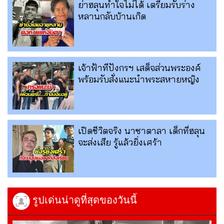
ย่าฮลุนทำใจไม่ได้ เตรียมรับร่าง
หลานกลับบ้านเกิด
เจ้าฟ้าทีปังกรฯ เสด็จส่วนพระองค์
พร้อมรับสั่งแนะนำพระสหายหญิง
เปิดชีวิตจริง นาซาตาลา เด็กที่ฮลุน
จะส่งเสีย รู้แล้วยิ่งเศร้า
รูปเด่นน่าดูที่สุดของวันนี้