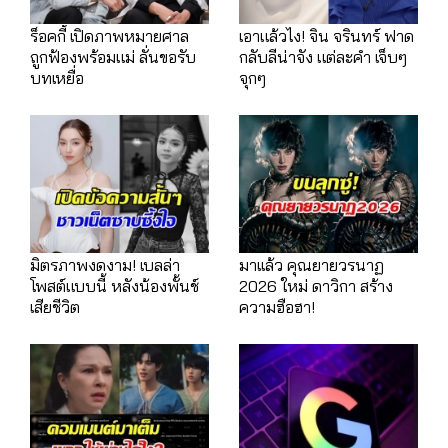
ร็อคกี้ เปิดภาพหมายศาล
เอาแล้วไง! จิน จรินทร์ ฟาด
ถูกฟ้องพร้อมแม่ ลั่นขอรับ
กลับลีน่าจัง แต่ละคำ เจ็บๆ
บทเหยื่อ
จุกๆ
มิตรภาพงดงาม! เบลล่า
มาเเล้ว คุณยายวรนาฏ
โพสต์แบบนี้ หลังน้องพั้นช์
2026 ใหม่ ดาวิกา สร้าง
เสียชีวิต
ความฮือฮา!