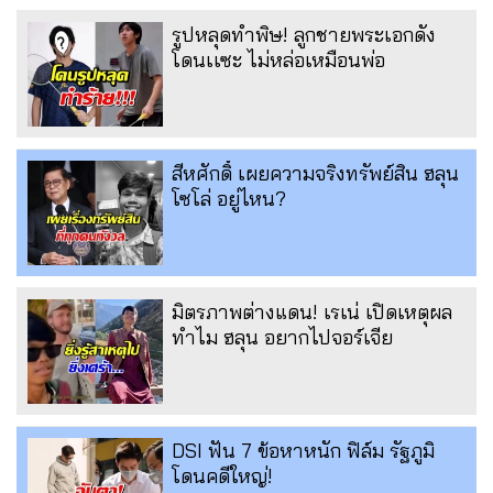
รูปหลุดทำพิษ! ลูกชายพระเอกดัง
โดนเเซะ ไม่หล่อเหมือนพ่อ
สีหศักดิ์ เผยความจริงทรัพย์สิน ฮลุน
โซโล่ อยู่ไหน?
มิตรภาพต่างแดน! เรเน่ เปิดเหตุผล
ทำไม ฮลุน อยากไปจอร์เจีย
DSI ฟัน 7 ข้อหาหนัก ฟิล์ม รัฐภูมิ
โดนคดีใหญ่!