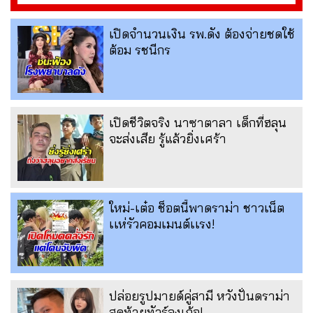
เปิดจำนวนเงิน รพ.ดัง ต้องจ่ายชดใช้
ต้อม รชนีกร
เปิดชีวิตจริง นาซาตาลา เด็กที่ฮลุน
จะส่งเสีย รู้แล้วยิ่งเศร้า
ใหม่-เต๋อ ช็อตนี้พาดราม่า ชาวเน็ต
เเห่รัวคอมเมนต์เเรง!
ปล่อยรูปมายด์คู่สามี หวังปั่นดราม่า
สุดท้ายทัวร์ลงเก้อ!