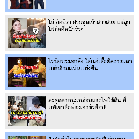
โอ๋ ภัคจีรา สวมชุดเจ้าสาวสวย แต่ถูก
โฟกัสที่หน้ารัวๆ
ไวรัลพระเอกดัง ใส่เเค่เสื้อยืดธรรมดา
เเต่กล้ามเเน่นเเย่งซีน
สะดุดตาหนุ่มหล่อบนรถไฟใต้ดิน ที่
เเท้เขาคือพระเอกตัวท็อป!