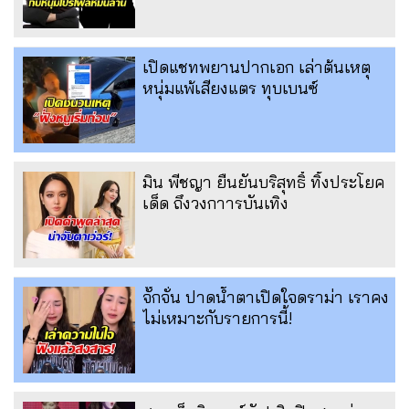
เปิดแชทพยานปากเอก เล่าต้นเหตุ
หนุ่มแพ้เสียงแตร ทุบเบนซ์
มิน พีชญา ยืนยันบริสุทธิ์ ทิ้งประโยค
เด็ด ถึงวงกาารบันเทิง
จั๊กจั่น ปาดน้ำตาเปิดใจดราม่า เราคง
ไม่เหมาะกับรายการนี้!