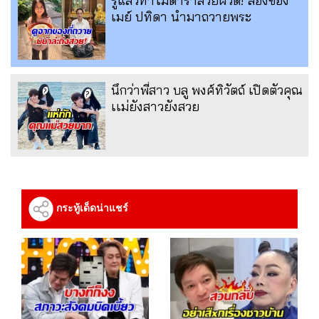
รู้แล้วทำไมดาราสวยผิวดี! ส่องของ
เมย์ ปทิดา นำมาถวายพระ
นึกว่าพี่สาว บลู พงศ์ทิวัตถ์ เปิดตัวคุณ
เเม่ยังสาวยังสวย
กระทู้เด็ดน่าแชร์