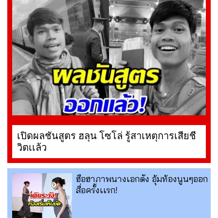
เปิดผลชันสูตร ฮลุน โซโล่ รู้สาเหตุการเสียชี
วิตเเล้ว
ฮือฮาภาพนางเอกดัง อุ้มท้องนูนๆออก
สื่อครั้งเเรก!