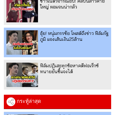
ชาวเน็ตวิจารณ์ยับ! ศิลปินสาวค่าย
ใหญ่ ผอมจนน่ากลัว
อุ้ย! หนุ่มกรรชัย โพสต์ถึงข่าว ฟิล์มรัฐ
ภูมิ แจงเส้นเงิน25ล้าน
ฟิล์มปฏิเสธทุกข้อหาคดีฟอเร็กซ์
ทนายยันชี้แจงได้
กระทู้ล่าสุด