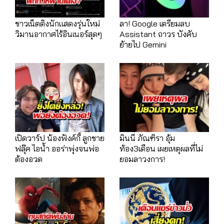
ชาวเน็ตติงนักแสดงรุ่นใหม่
ลา! Google เตรียมลบ
วิมานอากาศไร้อินเนอร์สุดๆ
Assistant ถาวร บังคับ
ย้ายไป Gemini
เปิดวาร์ป น้องฟังค์กี้ ลูกชาย
มินนี่ ภัณฑิรา อุ้ม
ฟลุ๊ค ไอน้ำ ออร่าพุ่งจนพ่อ
ท้อง3เดือน เผยเหตุผลที่ไม่
ต้องอวด
ยอมลาวงการ!