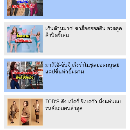
เกินต้านมาก! ชาล็อตออสติน อวดลุค
คิวปิดขี้เล่น
มาริโอ้-จันจิ เริงร่าในชุดยอดมนุษย์
แคปชั่นทำยิ้มตาม
TOD’S ดึง เบ็คกี้ รีเบคก้า นั่งแท่นแบ
รนด์แอมคนล่าสุด