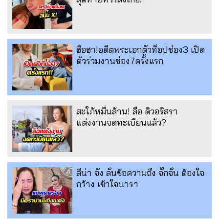
ฮือฮา!อดีตพระเอกตัวท็อปช่อง3 เปิด
ตัวร่วมงานช่อง7ครั้งแรก
สะใภ้หมื่นล้าน! ลือ ดิวอริสรา
แต่งงานจดทะเบียนแล้ว?
ลีน่า จัง ลั่นข้อความถึง จั๊กจั่น ต้องใจ
กว้าง เข้าใจนารา