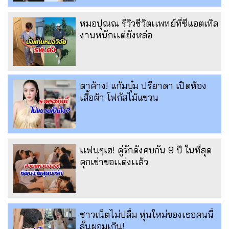
หมอปุณณ รีวิวชีวิตเเพทย์ที่ซีแอตเทิล
งานหนักเเต่ยังหล่อ
ตาค้าง! แก้มบุ๋ม ปรียาดา เปิดห้อง
เสื้อผ้า โฟกัสไม้แขวน
เเฟนๆเฮ! คู่รักดังคบกัน 9 ปี ในที่สุด
คุกเข่าขอเเต่งเเล้ว
ชาวเน็ตไม่ปลื้ม หุ่นใหม่ของเธอคนนี้
ลั่นผอมเกิน!