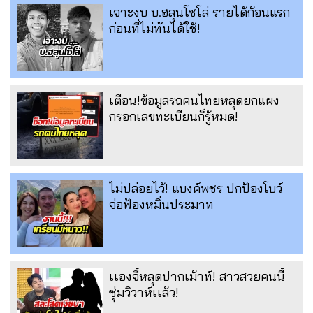
เจาะงบ บ.ฮลุนโซโล่ รายได้ก้อนแรก
ก่อนที่ไม่ทันได้ใช้!
เตือน!ข้อมูลรถคนไทยหลุดยกแผง
กรอกเลขทะเบียนก็รู้หมด!
ไม่ปล่อยไว้! แบงค์พชร ปกป้องโบว์
จ่อฟ้องหมิ่นประมาท
เเองจี้หลุดปากเม้าท์! สาวสวยคนนี้
ซุ่มวิวาห์เเล้ว!