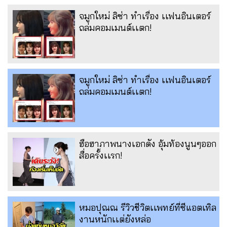
จมูกใหม่ ลิซ่า ทำเรื่อง เเฟนอินเตอร์
ถล่มคอมเมนต์เเตก!
จมูกใหม่ ลิซ่า ทำเรื่อง เเฟนอินเตอร์
ถล่มคอมเมนต์เเตก!
ฮือฮาภาพนางเอกดัง อุ้มท้องนูนๆออก
สื่อครั้งเเรก!
หมอปุณณ รีวิวชีวิตเเพทย์ที่ซีแอตเทิล
งานหนักเเต่ยังหล่อ