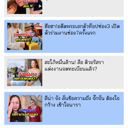
ฮือฮา!อดีตพระเอกตัวท็อปช่อง3 เปิด
ตัวร่วมงานช่อง7ครั้งแรก
สะใภ้หมื่นล้าน! ลือ ดิวอริสรา
แต่งงานจดทะเบียนแล้ว?
ลีน่า จัง ลั่นข้อความถึง จั๊กจั่น ต้องใจ
กว้าง เข้าใจนารา