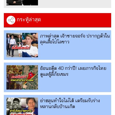
กระทู้ล่าสุด
ภาพล่าสุด เจ้าชายจอร์จ ปรากฏตัวใน
ลุคเสื้อโปโลขาว
ย้อนอดีต 40 กว่าปี! เผยภารกิจไทย
ดูแลผู้ลี้ภัยเขมร
ย่าฮลุนทำใจไม่ได้ เตรียมรับร่าง
หลานกลับบ้านเกิด