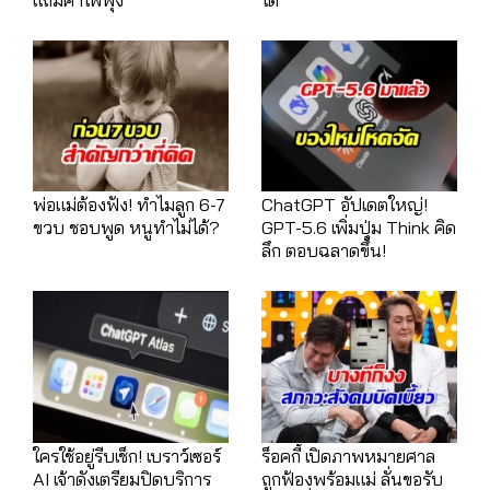
พ่อแม่ต้องฟัง! ทำไมลูก 6-7
ChatGPT อัปเดตใหญ่!
ขวบ ชอบพูด หนูทำไม่ได้?
GPT-5.6 เพิ่มปุ่ม Think คิด
ลึก ตอบฉลาดขึ้น!
ใครใช้อยู่รีบเช็ก! เบราว์เซอร์
ร็อคกี้ เปิดภาพหมายศาล
AI เจ้าดังเตรียมปิดบริการ
ถูกฟ้องพร้อมแม่ ลั่นขอรับ