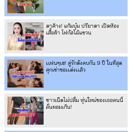
ตาค้าง! แก้มบุ๋ม ปรียาดา เปิดห้อง
เสื้อผ้า โฟกัสไม้แขวน
เเฟนๆเฮ! คู่รักดังคบกัน 9 ปี ในที่สุด
คุกเข่าขอเเต่งเเล้ว
ชาวเน็ตไม่ปลื้ม หุ่นใหม่ของเธอคนนี้
ลั่นผอมเกิน!