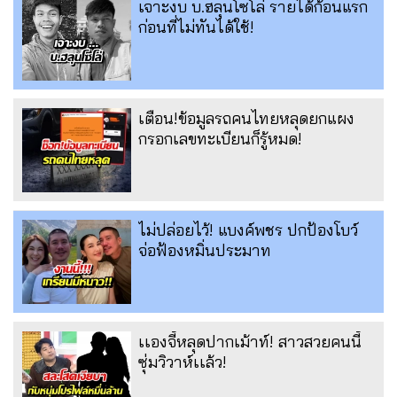
เจาะงบ บ.ฮลุนโซโล่ รายได้ก้อนแรก
ก่อนที่ไม่ทันได้ใช้!
เตือน!ข้อมูลรถคนไทยหลุดยกแผง
กรอกเลขทะเบียนก็รู้หมด!
ไม่ปล่อยไว้! แบงค์พชร ปกป้องโบว์
จ่อฟ้องหมิ่นประมาท
เเองจี้หลุดปากเม้าท์! สาวสวยคนนี้
ซุ่มวิวาห์เเล้ว!