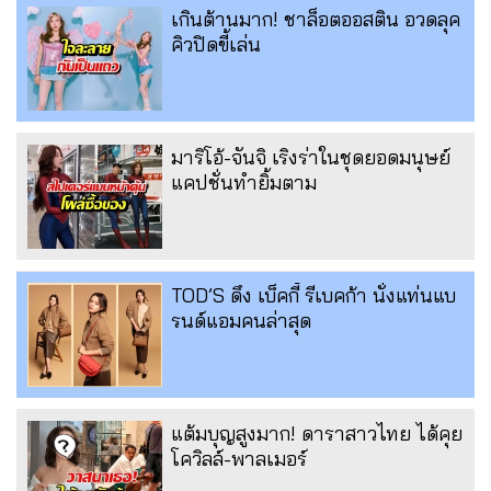
เกินต้านมาก! ชาล็อตออสติน อวดลุค
คิวปิดขี้เล่น
มาริโอ้-จันจิ เริงร่าในชุดยอดมนุษย์
แคปชั่นทำยิ้มตาม
TOD’S ดึง เบ็คกี้ รีเบคก้า นั่งแท่นแบ
รนด์แอมคนล่าสุด
แต้มบุญสูงมาก! ดาราสาวไทย ได้คุย
โควิลล์-พาลเมอร์