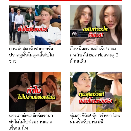
ภาพล่าสุด เจ้าชายจอร์จ
อีกหนึ่งความสำเร็จ! ออม
ปรากฏตัวในลุคเสื้อโปโล
กรณ์นภัส ยอดฟอลทะลุ 3
ขาว
ล้านแล้ว
นางเอกดังเคลียร์ดราม่า
ทุ่มสุดชีวิต! จุ๋ย วรัทยา โกน
ทำไมไม่ไปร่วมงานเเต่ง
ผมจริงรับบทแม่ชี
เพื่อนสนิท