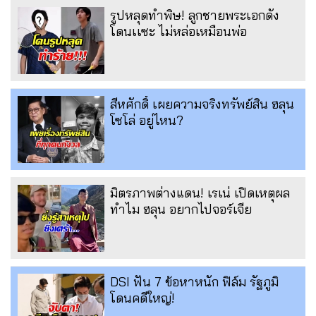
รูปหลุดทำพิษ! ลูกชายพระเอกดัง
โดนเเซะ ไม่หล่อเหมือนพ่อ
สีหศักดิ์ เผยความจริงทรัพย์สิน ฮลุน
โซโล่ อยู่ไหน?
มิตรภาพต่างแดน! เรเน่ เปิดเหตุผล
ทำไม ฮลุน อยากไปจอร์เจีย
DSI ฟัน 7 ข้อหาหนัก ฟิล์ม รัฐภูมิ
โดนคดีใหญ่!