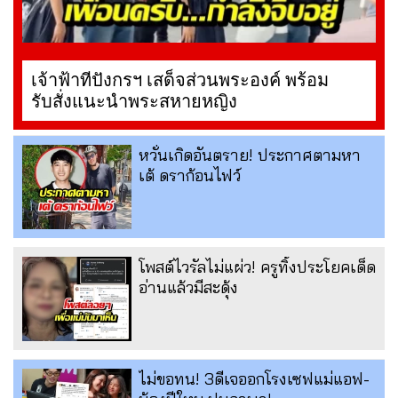
เจ้าฟ้าทีปังกรฯ เสด็จส่วนพระองค์ พร้อม
รับสั่งแนะนำพระสหายหญิง
หวั่นเกิดอันตราย! ประกาศตามหา
เต้ ดราก้อนไฟว์
โพสต์ไวรัลไม่แผ่ว! ครูทิ้งประโยคเด็ด
อ่านแล้วมีสะดุ้ง
ไม่ขอทน! 3ดีเจออกโรงเซฟแม่แอฟ-