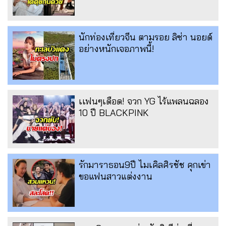
นักท่องเที่ยวจีน ตามรอย ลิซ่า นอยด์
อย่างหนักเจอภาพนี้!
เเฟนๆเดือด! จวก YG ไร้แพลนฉลอง
10 ปี BLACKPINK
รักมาราธอน9ปี ไมเคิลศิรชัช คุกเข่า
ขอแฟนสาวแต่งงาน