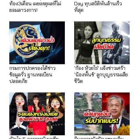
ท้อง3เดือน เผยเหตุผลที่ไม่
Day ทุบสถิติพันล้านเร็ว
ยอมลาวงการ!
ที่สุด
กรมการปกครองโต้ข่าว
‘ก้อง ห้วยไร่’ แจ้งข่าวเศร้า
ข้อมูลรั่ว ฐานทะเบียน
‘น้องพั้นช์’ ลูกบุญธรรมเสีย
ปลอดภัย
ชีวิต
เปิดโผ 5 ดาราหญิงเอเชีย
จีนออกหน้าป้องเขมรเต็ม