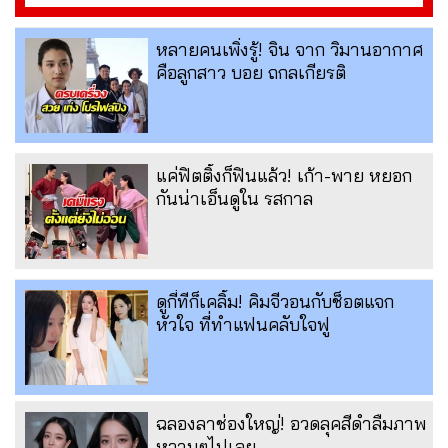
หลายคนเพิ่งรู้! จิน จาก วิมานอากาศ
คือลูกสาว บอย ถกลเกียรติ
แค่ฟิตติ้งก็ฟินแล้ว! เก้า-พาย หยอก
กันน่าเอ็นดูใน รสกาล
ดูกี่ทีก็เคลิ้ม! คิมจีวอนกับช็อตแจก
หัวใจ ที่ทำแฟนคลับใจฟู
ฉลองลาช่องใหญ่! อวดลุคสีดำลืมภาพ
หวานๆไปเลย