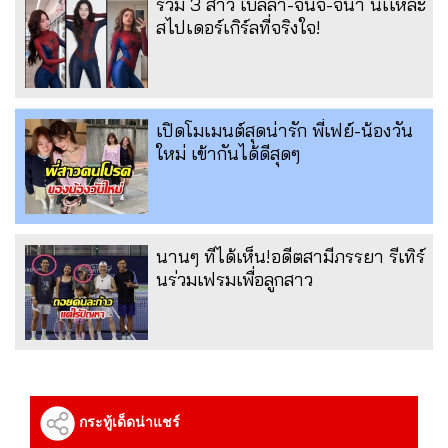
รวม 3 สาว เบลล่า-จันจิ-จีน่า นี่เเหละ
สไปเดอร์เกิร์ลที่จริงใจ!
เปิดโมเมนต์สุดน่ารัก พี่เฟย์-น้องวัน
ใหม่ เข้ากันได้ดีสุดๆ
นานๆ ทีได้เห็น!อดีตสามีภรรยา รีเทิร์
นร่วมเฟรมเพื่อลูกสาว
กระทู้เด็ดน่าแชร์