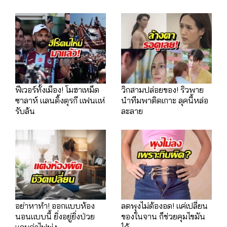
ฟีเวอร์ทั้งเมือง! โมฮาเหม็ด
วิกสามปล่อยของ! ริวพาย
ซาลาห์ แลนดิ้งตุรกี แฟนแห่
นำทีมพาติดเกาะ ลุคนี้หล่อ
รับล้น
ละลาย
อย่าหาทำ! ออกแบบห้อง
ลดพุงไม่ต้องอด! แค่เปลี่ยน
นอนแบบนี้ ยิ่งอยู่ยิ่งป่วย
ของในจาน ก็ช่วยคุมไขมัน
แถมค่าไฟพุ่ง
ได้