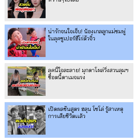
น่ารักจนใจเจ็บ! น้องเกลลูกแม่ชมพู่
ในลุคซูเปอร์ฮีโร่ตัวจิ๋ว
ลุคนี้ใจละลาย! มุกดาโผล่วิ่งสวนลุมฯ
ช็อตนี้ดาเมจแรง
เปิดผลชันสูตร ฮลุน โซโล่ รู้สาเหตุ
การเสียชีวิตเเล้ว