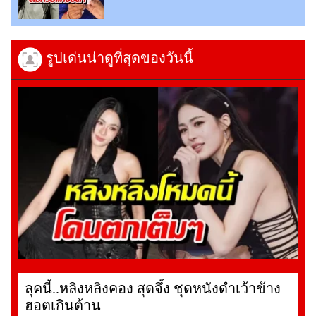
รูปเด่นน่าดูที่สุดของวันนี้
ลุคนี้..หลิงหลิงคอง สุดจึ้ง ชุดหนังดำเว้าข้าง
ฮอตเกินต้าน