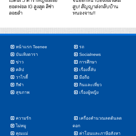
ยอดฟอล IG สูงสุด ลิซ่า
สูบ! สัญญาส่งกลับบ้าน
ลอยลำ
หนองจาน!!
หน้าแรก Teenee
รถ
บันเทิงดารา
Socialnews
ข่าว
การศึกษา
คลิป
เรื่องลี้ลับ
วาไรตี้
มือถือ
กีฬา
กินและเที่ยว
สุขภาพ
เรื่องผู้หญิง
ความรัก
เครื่องคำนวณลดต้นลด
ไม่หมู
ดอก
คุณแม่
ค่าโอนและภาษีอสังหา