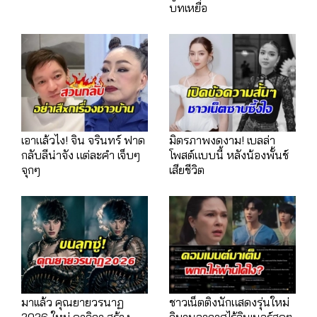
บทเหยื่อ
เอาแล้วไง! จิน จรินทร์ ฟาด
มิตรภาพงดงาม! เบลล่า
กลับลีน่าจัง แต่ละคำ เจ็บๆ
โพสต์แบบนี้ หลังน้องพั้นช์
จุกๆ
เสียชีวิต
มาเเล้ว คุณยายวรนาฏ
ชาวเน็ตติงนักแสดงรุ่นใหม่
2026 ใหม่ ดาวิกา สร้าง
วิมานอากาศไร้อินเนอร์สุดๆ