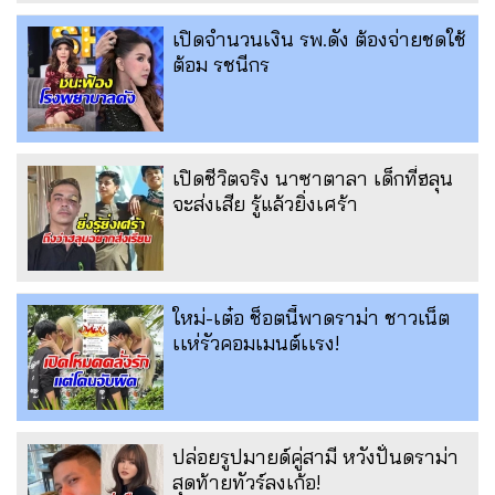
เปิดจำนวนเงิน รพ.ดัง ต้องจ่ายชดใช้
ต้อม รชนีกร
เปิดชีวิตจริง นาซาตาลา เด็กที่ฮลุน
จะส่งเสีย รู้แล้วยิ่งเศร้า
ใหม่-เต๋อ ช็อตนี้พาดราม่า ชาวเน็ต
เเห่รัวคอมเมนต์เเรง!
ปล่อยรูปมายด์คู่สามี หวังปั่นดราม่า
สุดท้ายทัวร์ลงเก้อ!