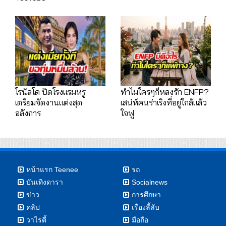
โรนัลโด ปิดโรงแรมหรู
ทำไมใครๆก็หลงรัก ENFP?
เตรียมจัดงานแต่งสุด
เสน่ห์คนร่าเริงที่อยู่ใกล้แล้ว
อลังการ
ใจฟู
หน้าแรก Teenee
รถ
บันเทิงดารา
Socialnews
ข่าว
การศึกษา
คลิป
เรื่องลี้ลับ
วาไรตี้
มือถือ