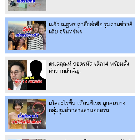
เเต้ว ณฐพร ถูกสื่อล่อซื้อ รุมถามข่าวดี
เต้ย จรินทร์พร
ดร.ตฤณห์ ถอดรหัส เด็ก14 พร้อมตั้ง
คำถามสำคัญ!
เกิดอะไรขึ้น เถียนซีเวย ถูกคนบาง
กลุ่มรุมด่ากลางลานจอดรถ