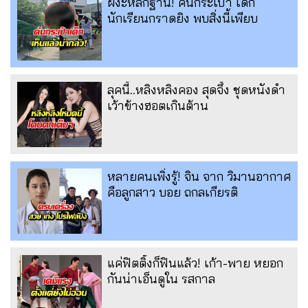
ผงะหลักฐาน! ค้นกระเป๋า เด็ก
นักเรียนกราดยิง พบสิ่งนี้เพียบ
ลุคนี้..หลิงหลิงคอง สุดจึ้ง ชุดหนังดำ
เว้าข้างฮอตเกินต้าน
หลายคนเพิ่งรู้! จิน จาก วิมานอากาศ
คือลูกสาว บอย ถกลเกียรติ
แค่ฟิตติ้งก็ฟินแล้ว! เก้า-พาย หยอก
กันน่าเอ็นดูใน รสกาล