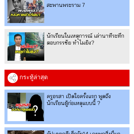
สะพานพระราม 7
นักเรียนในเหตุการณ์ เล่านาทีระทึก
ตอบกรรชัย ทำไมยิง?
กระทู้ล่าสุด
ครูอรสา เปิดใจครั้งแรก พูดถึง
นักเรียนผู้ก่อเหตุแบบนี้ ?
อัปเดตคดีเด็กวัย14 เคยพกสิ่งนี้มา