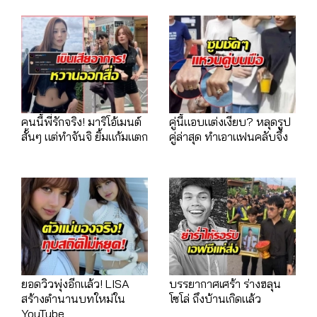
คนนี้พี่รักจริง! มาริโอ้เมนต์
คู่นี้แอบแต่งเงียบ? หลุดรูป
สั้นๆ แต่ทำจันจิ ยิ้มแก้มแตก
คู่ล่าสุด ทำเอาแฟนคลับจึ้ง
ยอดวิวพุ่งอีกแล้ว! LISA
บรรยากาศเศร้า ร่างฮลุน
สร้างตำนานบทใหม่ใน
โซโล่ ถึงบ้านเกิดแล้ว
YouTube