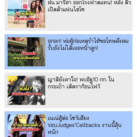
ฝน มาริสา ออกโรงฟาดแทน! หลัง ดิว
เปิดตัวแฟนไฮโซ
จุกอก! พ่อผู้ก่อเหตุร่ำไห้ขอโทษสังคม
รับยังไม่ได้เจอหน้าลูก!
ญาติยังคาใจ! พบอิฐ10 กก. ใน
กระเป๋า เต้ดราก้อนไฟว์
เนเน่สู้ต่อ โชว์เสียง
รอบJudges’Callbacks งานนี้ลุ้น
หนัก