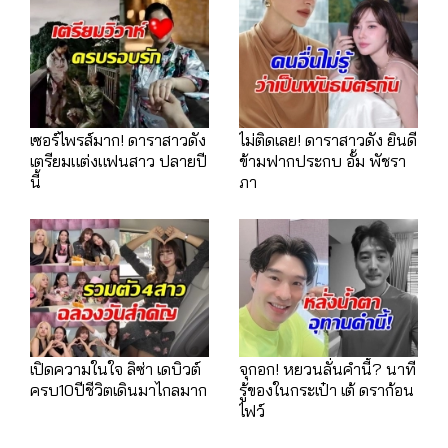
เซอร์ไพรส์มาก! ดาราสาวดัง
ไม่ติดเลย! ดาราสาวดัง ยินดี
เตรียมแต่งแฟนสาว ปลายปี
ข้ามฟากประกบ อั้ม พัชรา
นี้
ภา
เปิดความในใจ ลิซ่า เดบิวต์
จุกอก! หยวนลั่นคำนี้? นาที
ครบ10ปีชีวิตเดินมาไกลมาก
รู้ของในกระเป๋า เต้ ดราก้อน
ไฟว์