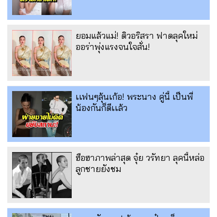
ยอมแล้วแม่! ดิวอริสรา ฟาดลุคใหม่
ออร่าพุ่งแรงจนใจสั่น!
เเฟนๆลุ้นเก้อ! พระนาง คู่นี้ เป็นพี่
น้องกันก็ดีเเล้ว
ฮือฮาภาพล่าสุด จุ๋ย วรัทยา ลุคนี้หล่อ
ลูกชายยังชม