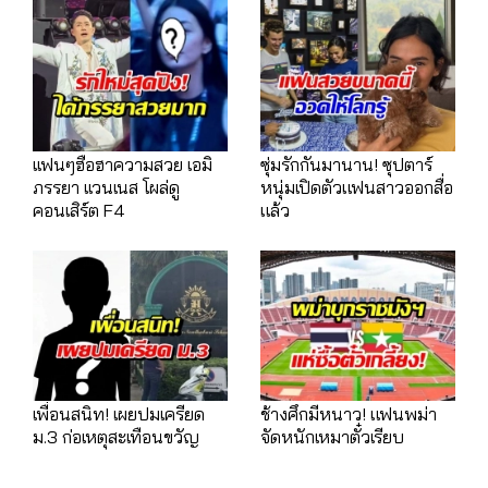
เเฟนๆฮือฮาความสวย เอมิ
ซุ่มรักกันมานาน! ซุปตาร์
ภรรยา เเวนเนส โผล่ดู
หนุ่มเปิดตัวแฟนสาวออกสื่อ
คอนเสิร์ต F4
แล้ว
เพื่อนสนิท! เผยปมเครียด
ช้างศึกมีหนาว! แฟนพม่า
ม.3 ก่อเหตุสะเทือนขวัญ
จัดหนักเหมาตั๋วเรียบ