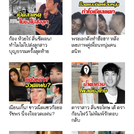
ก้อง ห้วยไร่ ลั่นชัดเจน!
พระเอกดังทำฮือฮา! หลัง
ทำไมไม่ไปส่งลูกสาว
เผยภาพคู่เพื่อนหนุ่มคน
บุญธรรมครั้งสุดท้าย
สนิท
เนียนเกิ๊น! ชาวเน็ตแซวก้อยอ
ดาราสาว ลั่นขอโทษ เต้ ดรา
รัชพร นี่จงใจอวดแฟน?
ก้อนไฟว์ ไม่พิมพ์รักตอบ
กลับ