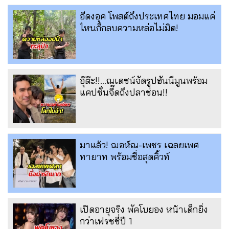
อีดงอุค โพสต์ถึงประเทศไทย มอมแค่
ไหนก็กลบความหล่อไม่มิด!
อุ๊ต๊ะ!!...ณเดชน์จัดรูปฮันนีมูนพร้อม
แคปชั่นจี๊ดถึงปลาช่อน!!
มาแล้ว! ฌอห์ณ-เพชร เฉลยเพศ
ทายาท พร้อมชื่อสุดคิ้วท์
เปิดอายุจริง พัคโบยอง หน้าเด็กยิ่ง
กว่าเฟรชชี่ปี 1