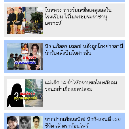
ในหลวง ทรงรับเหยื่อเหตุสลดใน
โรงเรียน ไว้ในพระบรมราชานุ
เคราะห์
นิว นภัสสร เฉลย! หลังถูกโยงข่าวสามี
นักร้องดังปันใจสาวอื่น
แม่เด็ก 14 ร่ำไห้กราบขอโทษสังคม
วอนอย่าเชื่อแชทปลอม
จากปากเพื่อนสนิท! นิกกี้-แอนดี้ เผย
ชีวิต เต้ ดราก้อนไฟว์