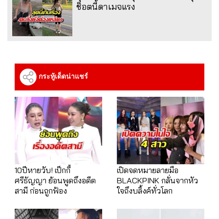
ช็อตนี้ดาเมจแรง
กระทู้เด็ดน่าแชร์
10ปีหายวับ! เป็กกี้
เปิดจดหมายลายมือ
ศรีธัญญา ย้อนพูดถึงอดีต
BLACKPINK กลั่นจากหัว
สามี ก่อนถูกฟ้อง
ใจถึงบลิ้งค์ทั่วโลก