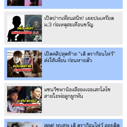
เปิดปากเพื่อนสนิท! เผยปมเครียด
ม.3 ก่อเหตุสะเทือนขวัญ
เปิดคลิปสุดท้าย “เต้ ดราก้อนไฟว์”
ส่งให้เพื่อน ก่อนหายตัว
แซนวิชพาน้องลีอองเจอเสกโลโซ
สายใยพ่อลูกผูกพัน
สลด! พบศพ เต้ ดราก้อนไฟว์ ลอยติด