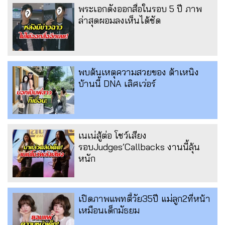
พระเอกดังออกสื่อในรอบ 5 ปี ภาพ
ล่าสุดผอมลงเห็นได้ชัด
พบต้นเหตุความสวยของ ต้าเหนิง
บ้านนี้ DNA เลิศเว่อร์
เนเน่สู้ต่อ โชว์เสียง
รอบJudges’Callbacks งานนี้ลุ้น
หนัก
เปิดภาพแพทตี้วัย35ปี แม่ลูก2ที่หน้า
เหมือนเด็กมัธยม