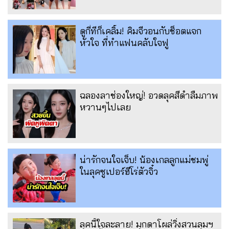
ดูกี่ทีก็เคลิ้ม! คิมจีวอนกับช็อตแจก
หัวใจ ที่ทำแฟนคลับใจฟู
ฉลองลาช่องใหญ่! อวดลุคสีดำลืมภาพ
หวานๆไปเลย
น่ารักจนใจเจ็บ! น้องเกลลูกแม่ชมพู่
ในลุคซูเปอร์ฮีโร่ตัวจิ๋ว
ลุคนี้ใจละลาย! มุกดาโผล่วิ่งสวนลุมฯ