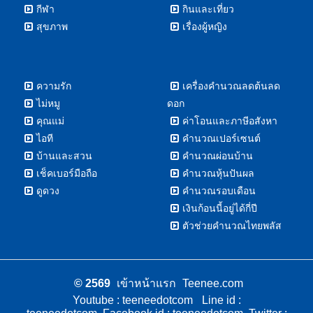
กีฬา
กินและเที่ยว
สุขภาพ
เรื่องผู้หญิง
ความรัก
เครื่องคำนวณลดต้นลด
ไม่หมู
ดอก
คุณแม่
ค่าโอนและภาษีอสังหา
ไอที
คำนวณเปอร์เซนต์
บ้านและสวน
คำนวณผ่อนบ้าน
เช็คเบอร์มือถือ
คำนวณหุ้นปันผล
ดูดวง
คำนวณรอบเดือน
เงินก้อนนี้อยู่ได้กี่ปี
ตัวช่วยคำนวณไทยพลัส
© 2569
เข้าหน้าแรก
Teenee.com
Youtube : teeneedotcom
Line id :