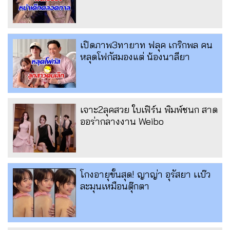
เปิดภาพ3ทายาท ฟลุค เกริกพล คน
หลุดโฟกัสมองแต่ น้องนาลียา
เจาะ2ลุคสวย ใบเฟิร์น พิมพ์ชนก สาด
ออร่ากลางงาน Weibo
โกงอายุขั้นสุด! ญาญ่า อุรัสยา เเบ๊ว
ละมุนเหมือนตุ๊กตา