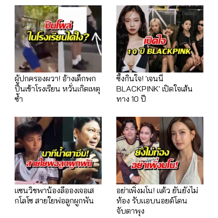
ผู้ปกครองผวา! อ้างเด็กพก
ซึ้งกินใจ! 'เจนนี่
ปืนเข้าโรงเรียน หวั่นเกิดเหตุ
BLACKPINK' เปิดใจเส้น
ซ้ำ
ทาง 10 ปี
แซนวิชพาน้องลีอองเจอเส
อย่าเพิ่งมโน! แต้ว ยันยังไม่
กโลโซ สายใยพ่อลูกผูกพัน
ท้อง รับแอบนอยด์โดน
จับตาพุง