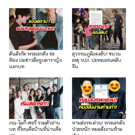
ตันสังกัด พระเอกดัง จ่อ
สุวรรณภูมิแจงยิบ! ชนวน
ฟ้อง ปมข่าวลือจูบดาราญิง
เหตุ รปภ. ปะทะแฟนคลับ
นอกบท
จีน
ภณ-ไมกี้-เชอรี่ รวมตัวอ่าน
หามส่งรพ.ด่วน! พระเอกดัง
บท ที่ไหนคือบ้านที่น่านคือ
ป่วยหนัก หมอสั่งงานห้าม