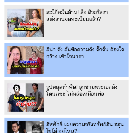
สะใภ้หมื่นล้าน! ลือ ดิวอริสรา
แต่งงานจดทะเบียนแล้ว?
ลีน่า จัง ลั่นข้อความถึง จั๊กจั่น ต้องใจ
กว้าง เข้าใจนารา
รูปหลุดทำพิษ! ลูกชายพระเอกดัง
โดนเเซะ ไม่หล่อเหมือนพ่อ
สีหศักดิ์ เผยความจริงทรัพย์สิน ฮลุน
โซโล่ อยู่ไหน?