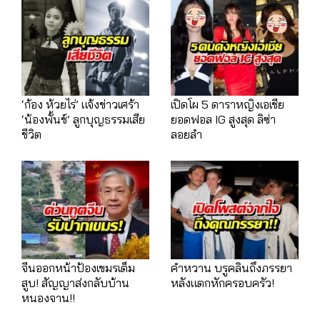
‘ก้อง ห้วยไร่’ แจ้งข่าวเศร้า
เปิดโผ 5 ดาราหญิงเอเชีย
‘น้องพั้นช์’ ลูกบุญธรรมเสีย
ยอดฟอล IG สูงสุด ลิซ่า
ชีวิต
ลอยลำ
จีนออกหน้าป้องเขมรเต็ม
คำหวาน บรูคลินถึงภรรยา
สูบ! สัญญาส่งกลับบ้าน
หลังแตกหักครอบครัว!
หนองจาน!!