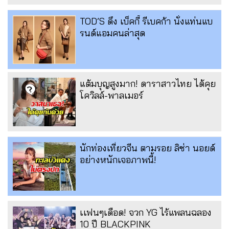
TOD’S ดึง เบ็คกี้ รีเบคก้า นั่งแท่นแบ
รนด์แอมคนล่าสุด
แต้มบุญสูงมาก! ดาราสาวไทย ได้คุย
โควิลล์-พาลเมอร์
นักท่องเที่ยวจีน ตามรอย ลิซ่า นอยด์
อย่างหนักเจอภาพนี้!
เเฟนๆเดือด! จวก YG ไร้แพลนฉลอง
10 ปี BLACKPINK