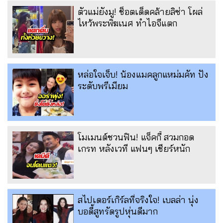
ตัวแม่ยังมู! ช็อตเด็ดคล้ายลิซ่า โผล่
ไหว้พระพิฆเนศ ทำไอจีแตก
หล่อใจเจ็บ! น้องแมคลูกแหม่มคัท ปัง
ระดับพรีเมียม
โมเมนต์ชวนฟิน! แจ็คกี้ สวมกอด
เกรท หลังเวที แฟนๆ เชียร์หนัก
สไปเดอร์เกิร์ลที่จริงใจ! เบลล่า นุ่ง
บอดี้สูทรัดรูปหุ่นดีมาก