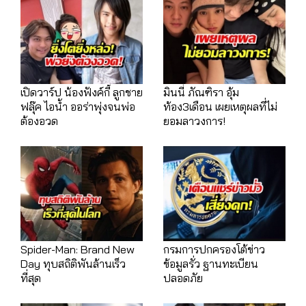
เปิดวาร์ป น้องฟังค์กี้ ลูกชาย
มินนี่ ภัณฑิรา อุ้ม
ฟลุ๊ค ไอน้ำ ออร่าพุ่งจนพ่อ
ท้อง3เดือน เผยเหตุผลที่ไม่
ต้องอวด
ยอมลาวงการ!
Spider-Man: Brand New
กรมการปกครองโต้ข่าว
Day ทุบสถิติพันล้านเร็ว
ข้อมูลรั่ว ฐานทะเบียน
ที่สุด
ปลอดภัย