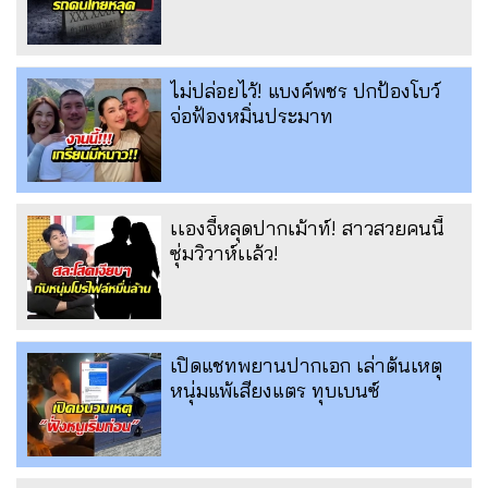
ไม่ปล่อยไว้! แบงค์พชร ปกป้องโบว์
จ่อฟ้องหมิ่นประมาท
เเองจี้หลุดปากเม้าท์! สาวสวยคนนี้
ซุ่มวิวาห์เเล้ว!
เปิดแชทพยานปากเอก เล่าต้นเหตุ
หนุ่มแพ้เสียงแตร ทุบเบนซ์