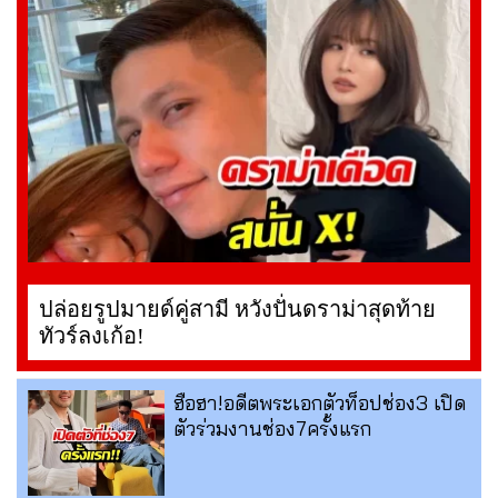
ปล่อยรูปมายด์คู่สามี หวังปั่นดราม่าสุดท้าย
ทัวร์ลงเก้อ!
ฮือฮา!อดีตพระเอกตัวท็อปช่อง3 เปิด
ตัวร่วมงานช่อง7ครั้งแรก