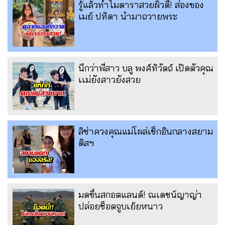
รู้แล้วทำไมดาราสวยผิวดี! ส่องของ
เมย์ ปทิดา นำมาถวายพระ
นึกว่าพี่สาว บลู พงศ์ทิวัตถ์ เปิดตัวคุณ
เเม่ยังสาวยังสวย
ลิซ่าควงคุณแม่โผล่เช็กอินกลางสยาม
ดิสฯ
มดขึ้นสกอตแลนด์! ณเดชน์ญาญ่า
ปล่อยช็อตจูบเย้ยหนาว