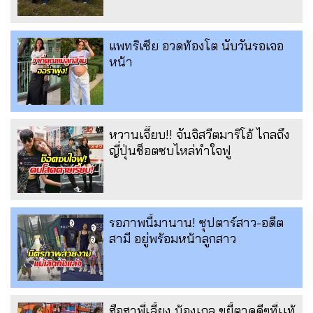
แพทริเซีย อวดท้องโต นับวันรอเจอ
หน้า
หวานเจี๊ยบ!! จันจิสวีตมาริโอ้ ไกลถึง
ญี่ปุ่นช็อตซบไหล่ทำใจฟู
รอภาพนี้มานาน! ซุปตาร์สาว-อดีต
สามี อยู่พร้อมหน้าลูกสาว
ฮือฮาพี่เลี้ยง น้องเกล ขยี้ตาดูดีๆที่เเท้