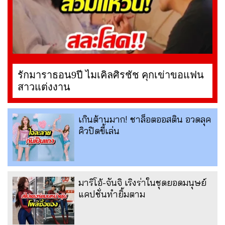
รักมาราธอน9ปี ไมเคิลศิรชัช คุกเข่าขอแฟน
สาวแต่งงาน
เกินต้านมาก! ชาล็อตออสติน อวดลุค
คิวปิดขี้เล่น
มาริโอ้-จันจิ เริงร่าในชุดยอดมนุษย์
แคปชั่นทำยิ้มตาม