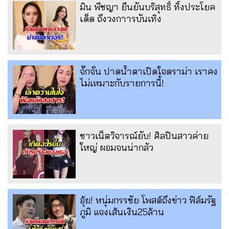
มิน พีชญา ยืนยันบริสุทธิ์ ทิ้งประโยค
เด็ด ถึงวงกาารบันเทิง
จั๊กจั่น ปาดน้ำตาเปิดใจดราม่า เราคง
ไม่เหมาะกับรายการนี้!
ชาวเน็ตวิจารณ์ยับ! ศิลปินสาวค่าย
ใหญ่ ผอมจนน่ากลัว
อุ้ย! หนุ่มกรรชัย โพสต์ถึงข่าว ฟิล์มรัฐ
ภูมิ แจงเส้นเงิน25ล้าน