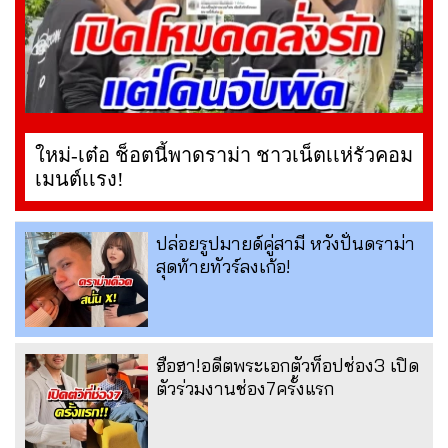
ใหม่-เต๋อ ช็อตนี้พาดราม่า ชาวเน็ตเเห่รัวคอม
เมนต์เเรง!
ปล่อยรูปมายด์คู่สามี หวังปั่นดราม่า
สุดท้ายทัวร์ลงเก้อ!
ฮือฮา!อดีตพระเอกตัวท็อปช่อง3 เปิด
ตัวร่วมงานช่อง7ครั้งแรก