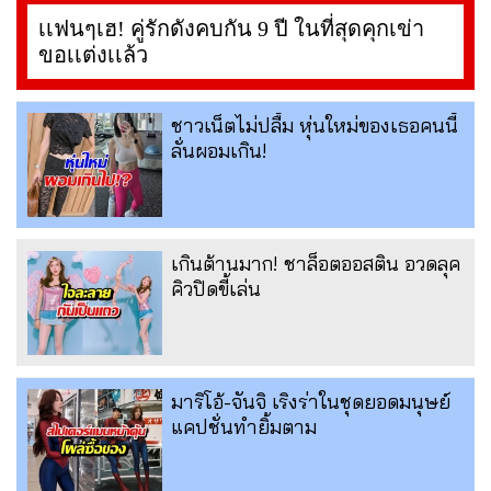
เเฟนๆเฮ! คู่รักดังคบกัน 9 ปี ในที่สุดคุกเข่า
ขอเเต่งเเล้ว
ชาวเน็ตไม่ปลื้ม หุ่นใหม่ของเธอคนนี้
ลั่นผอมเกิน!
เกินต้านมาก! ชาล็อตออสติน อวดลุค
คิวปิดขี้เล่น
มาริโอ้-จันจิ เริงร่าในชุดยอดมนุษย์
แคปชั่นทำยิ้มตาม