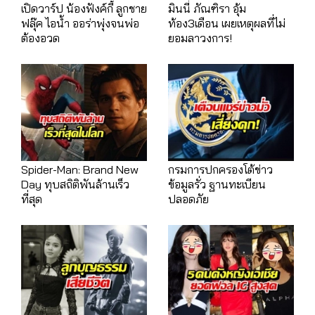
เปิดวาร์ป น้องฟังค์กี้ ลูกชาย
มินนี่ ภัณฑิรา อุ้ม
ฟลุ๊ค ไอน้ำ ออร่าพุ่งจนพ่อ
ท้อง3เดือน เผยเหตุผลที่ไม่
ต้องอวด
ยอมลาวงการ!
Spider-Man: Brand New
กรมการปกครองโต้ข่าว
Day ทุบสถิติพันล้านเร็ว
ข้อมูลรั่ว ฐานทะเบียน
ที่สุด
ปลอดภัย