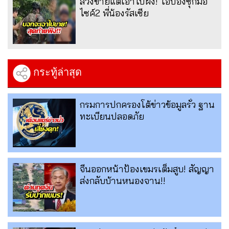
ลวงขายแต่เอาไปฝัง! ไอ้ป๋องซุกมอ
ไซค์2 พี่น้องรัสเซีย
กระทู้ล่าสุด
กรมการปกครองโต้ข่าวข้อมูลรั่ว ฐาน
ทะเบียนปลอดภัย
จีนออกหน้าป้องเขมรเต็มสูบ! สัญญา
ส่งกลับบ้านหนองจาน!!