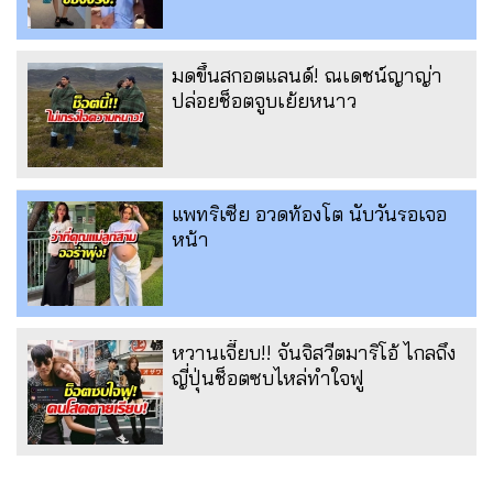
มดขึ้นสกอตแลนด์! ณเดชน์ญาญ่า
ปล่อยช็อตจูบเย้ยหนาว
แพทริเซีย อวดท้องโต นับวันรอเจอ
หน้า
หวานเจี๊ยบ!! จันจิสวีตมาริโอ้ ไกลถึง
ญี่ปุ่นช็อตซบไหล่ทำใจฟู