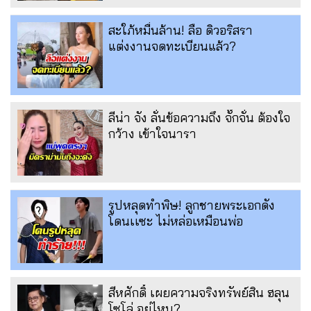
สะใภ้หมื่นล้าน! ลือ ดิวอริสรา
แต่งงานจดทะเบียนแล้ว?
ลีน่า จัง ลั่นข้อความถึง จั๊กจั่น ต้องใจ
กว้าง เข้าใจนารา
รูปหลุดทำพิษ! ลูกชายพระเอกดัง
โดนเเซะ ไม่หล่อเหมือนพ่อ
สีหศักดิ์ เผยความจริงทรัพย์สิน ฮลุน
โซโล่ อยู่ไหน?