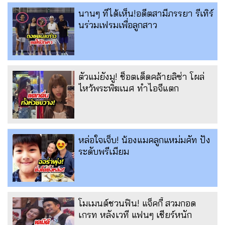
นานๆ ทีได้เห็น!อดีตสามีภรรยา รีเทิร์
นร่วมเฟรมเพื่อลูกสาว
ตัวแม่ยังมู! ช็อตเด็ดคล้ายลิซ่า โผล่
ไหว้พระพิฆเนศ ทำไอจีแตก
หล่อใจเจ็บ! น้องแมคลูกแหม่มคัท ปัง
ระดับพรีเมียม
โมเมนต์ชวนฟิน! แจ็คกี้ สวมกอด
เกรท หลังเวที แฟนๆ เชียร์หนัก