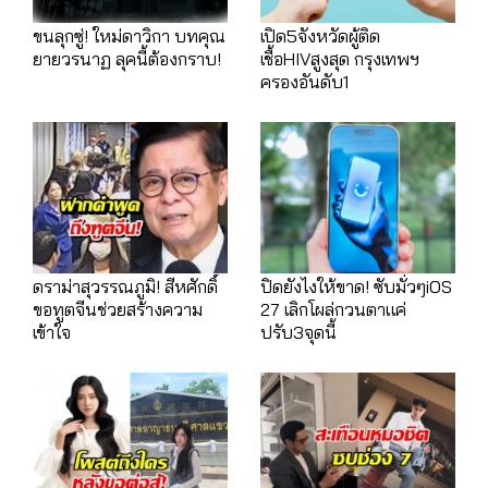
ขนลุกซู่! ใหม่ดาวิกา บทคุณ
เปิด5จังหวัดผู้ติด
ยายวรนาฏ ลุคนี้ต้องกราบ!
เชื้อHIVสูงสุด กรุงเทพฯ
ครองอันดับ1
ดราม่าสุวรรณภูมิ! สีหศักดิ์
ปิดยังไงให้ขาด! ซับมั่วๆiOS
ขอทูตจีนช่วยสร้างความ
27 เลิกโผล่กวนตาแค่
เข้าใจ
ปรับ3จุดนี้