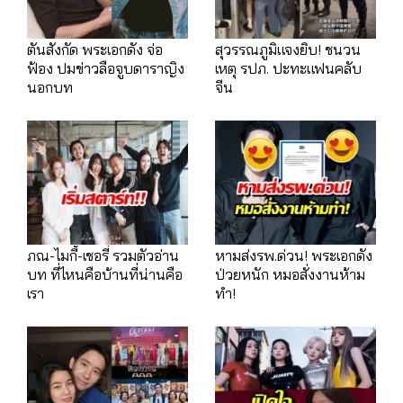
ตันสังกัด พระเอกดัง จ่อ
สุวรรณภูมิแจงยิบ! ชนวน
ฟ้อง ปมข่าวลือจูบดาราญิง
เหตุ รปภ. ปะทะแฟนคลับ
นอกบท
จีน
ภณ-ไมกี้-เชอรี่ รวมตัวอ่าน
หามส่งรพ.ด่วน! พระเอกดัง
บท ที่ไหนคือบ้านที่น่านคือ
ป่วยหนัก หมอสั่งงานห้าม
เรา
ทำ!