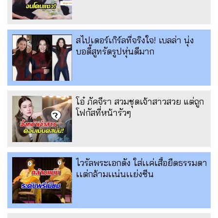
สไปเดอร์เกิร์ลที่จริงใจ! เบลล่า นุ่ง
บอดี้สูทรัดรูปหุ่นดีมาก
โอ๋ ภัคจีรา สวมชุดเจ้าสาวสวย แต่ถูก
โฟกัสที่หน้ารัวๆ
ไวรัลพระเอกดัง ใส่เเค่เสื้อยืดธรรมดา
เเต่กล้ามเเน่นเเย่งซีน