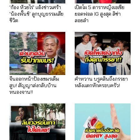
‘ก้อง ห้วยไร่’ แจ้งข่าวเศร้า
เปิดโผ 5 ดาราหญิงเอเชีย
‘น้องพั้นช์’ ลูกบุญธรรมเสีย
ยอดฟอล IG สูงสุด ลิซ่า
ชีวิต
ลอยลำ
จีนออกหน้าป้องเขมรเต็ม
คำหวาน บรูคลินถึงภรรยา
สูบ! สัญญาส่งกลับบ้าน
หลังแตกหักครอบครัว!
หนองจาน!!