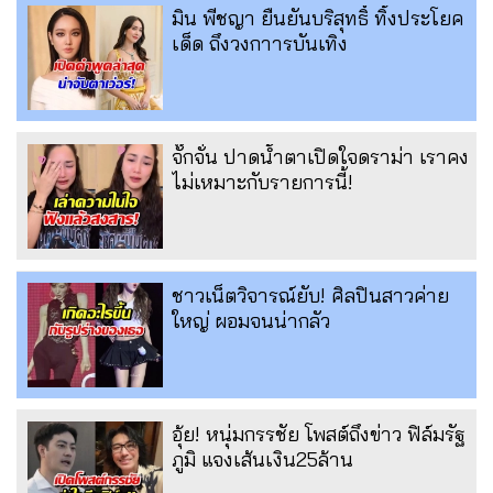
มิน พีชญา ยืนยันบริสุทธิ์ ทิ้งประโยค
เด็ด ถึงวงกาารบันเทิง
จั๊กจั่น ปาดน้ำตาเปิดใจดราม่า เราคง
ไม่เหมาะกับรายการนี้!
ชาวเน็ตวิจารณ์ยับ! ศิลปินสาวค่าย
ใหญ่ ผอมจนน่ากลัว
อุ้ย! หนุ่มกรรชัย โพสต์ถึงข่าว ฟิล์มรัฐ
ภูมิ แจงเส้นเงิน25ล้าน