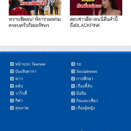
หวานชัดเจน! พิธาร่วมเฟรม
สยบข่าวลือ! เจนนี่ลั่นคำนี้
ครอบครัวก้อยอรัชพร
ถึงBLACKPINK
หน้าแรก Teenee
รถ
บันเทิงดารา
Socialnews
ข่าว
การศึกษา
คลิป
เรื่องลี้ลับ
วาไรตี้
มือถือ
กีฬา
กินและเที่ยว
สุขภาพ
เรื่องผู้หญิง