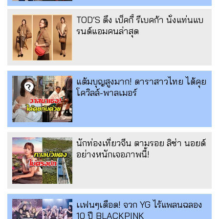
TOD’S ดึง เบ็คกี้ รีเบคก้า นั่งแท่นแบ
รนด์แอมคนล่าสุด
แต้มบุญสูงมาก! ดาราสาวไทย ได้คุย
โควิลล์-พาลเมอร์
นักท่องเที่ยวจีน ตามรอย ลิซ่า นอยด์
อย่างหนักเจอภาพนี้!
เเฟนๆเดือด! จวก YG ไร้แพลนฉลอง
10 ปี BLACKPINK