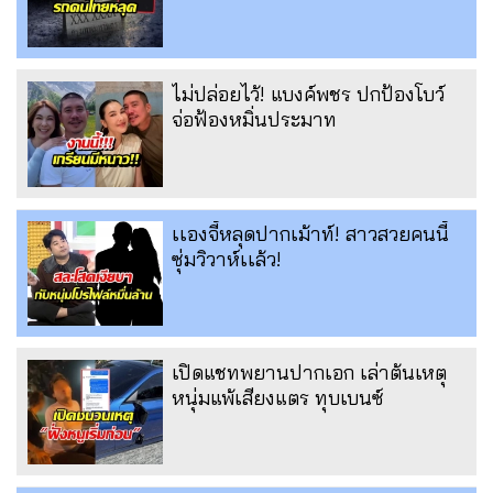
ไม่ปล่อยไว้! แบงค์พชร ปกป้องโบว์
จ่อฟ้องหมิ่นประมาท
เเองจี้หลุดปากเม้าท์! สาวสวยคนนี้
ซุ่มวิวาห์เเล้ว!
เปิดแชทพยานปากเอก เล่าต้นเหตุ
หนุ่มแพ้เสียงแตร ทุบเบนซ์