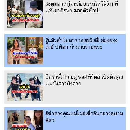
สะดุดตาหนุ่มหล่อบนรถไฟใต้ดิน ที่
เเท้เขาคือพระเอกตัวท็อป!
รู้แล้วทำไมดาราสวยผิวดี! ส่องของ
เมย์ ปทิดา นำมาถวายพระ
นึกว่าพี่สาว บลู พงศ์ทิวัตถ์ เปิดตัวคุณ
เเม่ยังสาวยังสวย
ลิซ่าควงคุณแม่โผล่เช็กอินกลางสยาม
ดิสฯ