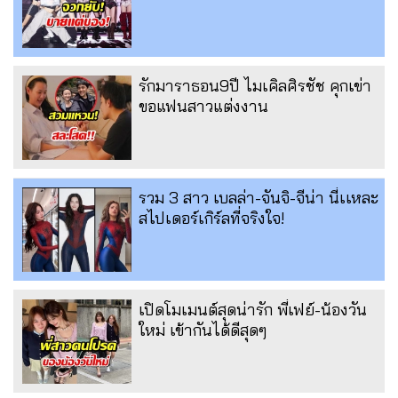
รักมาราธอน9ปี ไมเคิลศิรชัช คุกเข่า
ขอแฟนสาวแต่งงาน
รวม 3 สาว เบลล่า-จันจิ-จีน่า นี่เเหละ
สไปเดอร์เกิร์ลที่จริงใจ!
เปิดโมเมนต์สุดน่ารัก พี่เฟย์-น้องวัน
ใหม่ เข้ากันได้ดีสุดๆ