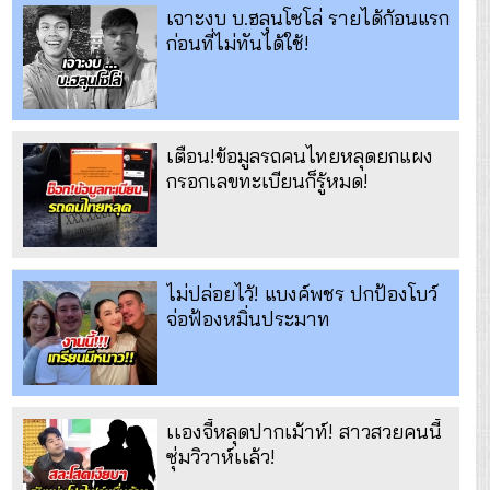
เจาะงบ บ.ฮลุนโซโล่ รายได้ก้อนแรก
ก่อนที่ไม่ทันได้ใช้!
เตือน!ข้อมูลรถคนไทยหลุดยกแผง
กรอกเลขทะเบียนก็รู้หมด!
ไม่ปล่อยไว้! แบงค์พชร ปกป้องโบว์
จ่อฟ้องหมิ่นประมาท
เเองจี้หลุดปากเม้าท์! สาวสวยคนนี้
ซุ่มวิวาห์เเล้ว!