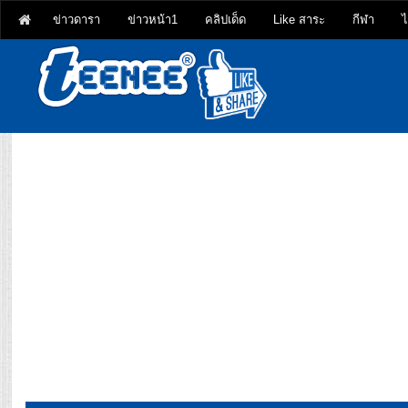
ข่าวดารา
ข่าวหน้า1
คลิปเด็ด
Like สาระ
กีฬา
ไ