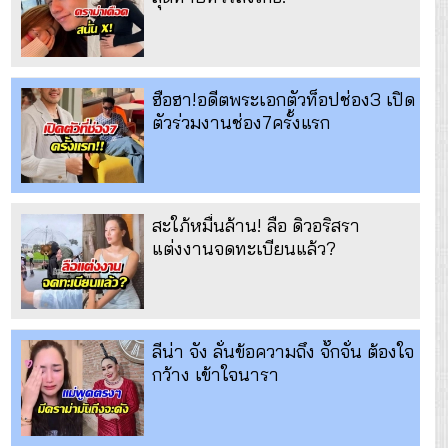
ฮือฮา!อดีตพระเอกตัวท็อปช่อง3 เปิด
ตัวร่วมงานช่อง7ครั้งแรก
สะใภ้หมื่นล้าน! ลือ ดิวอริสรา
แต่งงานจดทะเบียนแล้ว?
ลีน่า จัง ลั่นข้อความถึง จั๊กจั่น ต้องใจ
กว้าง เข้าใจนารา