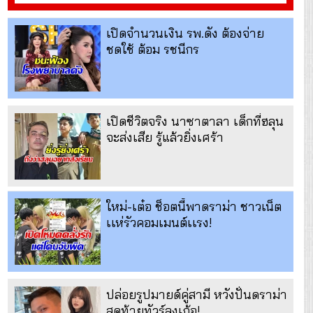
เปิดจำนวนเงิน รพ.ดัง ต้องจ่าย
ชดใช้ ต้อม รชนีกร
เปิดชีวิตจริง นาซาตาลา เด็กที่ฮลุน
จะส่งเสีย รู้แล้วยิ่งเศร้า
ใหม่-เต๋อ ช็อตนี้พาดราม่า ชาวเน็ต
เเห่รัวคอมเมนต์เเรง!
ปล่อยรูปมายด์คู่สามี หวังปั่นดราม่า
สุดท้ายทัวร์ลงเก้อ!