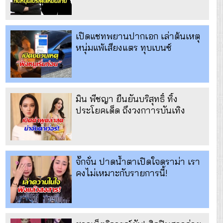
เปิดแชทพยานปากเอก เล่าต้นเหตุ
หนุ่มแพ้เสียงแตร ทุบเบนซ์
มิน พีชญา ยืนยันบริสุทธิ์ ทิ้ง
ประโยคเด็ด ถึงวงกาารบันเทิง
จั๊กจั่น ปาดน้ำตาเปิดใจดราม่า เรา
คงไม่เหมาะกับรายการนี้!