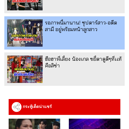
รอภาพนี้มานาน! ซุปตาร์สาว-อดีต
สามี อยู่พร้อมหน้าลูกสาว
ฮือฮาพี่เลี้ยง น้องเกล ขยี้ตาดูดีๆที่เเท้
คือลิซ่า
กระทู้เด็ดน่าแชร์