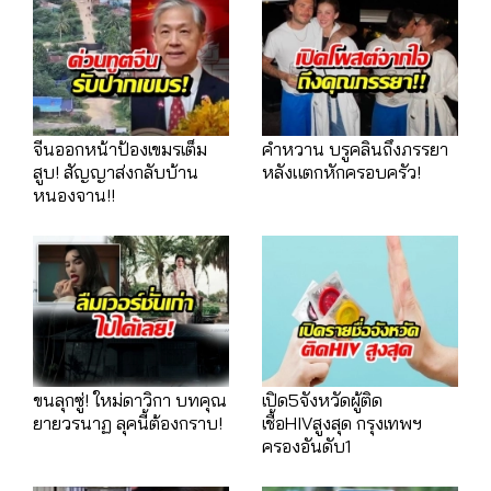
จีนออกหน้าป้องเขมรเต็ม
คำหวาน บรูคลินถึงภรรยา
สูบ! สัญญาส่งกลับบ้าน
หลังแตกหักครอบครัว!
หนองจาน!!
ขนลุกซู่! ใหม่ดาวิกา บทคุณ
เปิด5จังหวัดผู้ติด
ยายวรนาฏ ลุคนี้ต้องกราบ!
เชื้อHIVสูงสุด กรุงเทพฯ
ครองอันดับ1