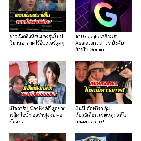
ชาวเน็ตติงนักแสดงรุ่นใหม่
ลา! Google เตรียมลบ
วิมานอากาศไร้อินเนอร์สุดๆ
Assistant ถาวร บังคับ
ย้ายไป Gemini
เปิดวาร์ป น้องฟังค์กี้ ลูกชาย
มินนี่ ภัณฑิรา อุ้ม
ฟลุ๊ค ไอน้ำ ออร่าพุ่งจนพ่อ
ท้อง3เดือน เผยเหตุผลที่ไม่
ต้องอวด
ยอมลาวงการ!