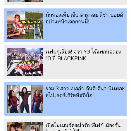
นักท่องเที่ยวจีน ตามรอย ลิซ่า นอยด์
อย่างหนักเจอภาพนี้!
เเฟนๆเดือด! จวก YG ไร้แพลนฉลอง
10 ปี BLACKPINK
รวม 3 สาว เบลล่า-จันจิ-จีน่า นี่เเหละ
สไปเดอร์เกิร์ลที่จริงใจ!
เปิดโมเมนต์สุดน่ารัก พี่เฟย์-น้องวัน