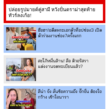
ปล่อยรูปมายด์คู่สามี หวังปั่นดราม่าสุดท้าย
ทัวร์ลงเก้อ!
ฮือฮา!อดีตพระเอกตัวท็อปช่อง3 เปิด
ตัวร่วมงานช่อง7ครั้งแรก
สะใภ้หมื่นล้าน! ลือ ดิวอริสรา
แต่งงานจดทะเบียนแล้ว?
ลีน่า จัง ลั่นข้อความถึง จั๊กจั่น ต้องใจ
กว้าง เข้าใจนารา