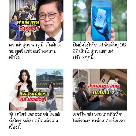
ดราม่าสุวรรณภูมิ! สีหศักดิ์
ปิดยังไงให้ขาด! ซับมั่วๆiOS
ขอทูตจีนช่วยสร้างความ
27 เลิกโผล่กวนตาแค่
เข้าใจ
ปรับ3จุดนี้
อุ๊ย! เบียร์ เดอะวอยซ์ โพสต์
เซอร์ไพรส์! พระเอกตัวท็อป
ถึงใคร หลังปกป้องตัวเอง
โผล่ร่วมงานช่อง 7 ครั้งแรก
เรื่องนี้