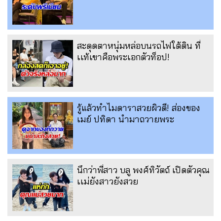
สะดุดตาหนุ่มหล่อบนรถไฟใต้ดิน ที่
เเท้เขาคือพระเอกตัวท็อป!
รู้แล้วทำไมดาราสวยผิวดี! ส่องของ
เมย์ ปทิดา นำมาถวายพระ
นึกว่าพี่สาว บลู พงศ์ทิวัตถ์ เปิดตัวคุณ
เเม่ยังสาวยังสวย