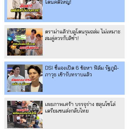
โดนคดีใหญ่!
ดราม่าแล้ว!บลูโดนรุมถล่ม ไม่เหมาะ
สมคู่ควรกับลิซ่า!
DSI ชี้แจงเปิด 6 ข้อหา ฟิล์ม รัฐภูมิ-
ภาวุธ เข้ารับทราบแล้ว
เผยภาพเศร้า บรรจุร่าง ฮลุนโซโล่
เตรียมขนส่งกลับไทย