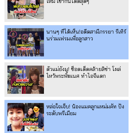
ใหม่ เข้ากันได้ดีสุดๆ
นานๆ ทีได้เห็น!อดีตสามีภรรยา รีเทิร์
นร่วมเฟรมเพื่อลูกสาว
ตัวแม่ยังมู! ช็อตเด็ดคล้ายลิซ่า โผล่
ไหว้พระพิฆเนศ ทำไอจีแตก
หล่อใจเจ็บ! น้องแมคลูกแหม่มคัท ปัง
ระดับพรีเมียม