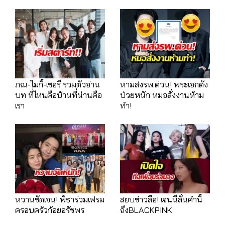
ภณ-ไมกี้-เชอรี่ รวมตัวอ่าน
หามส่งรพ.ด่วน! พระเอกดัง
บท ที่ไหนคือบ้านที่น่านคือ
ป่วยหนัก หมอสั่งงานห้าม
เรา
ทำ!
หวานชัดเจน! พิธาร่วมเฟรม
สยบข่าวลือ! เจนนี่ลั่นคำนี้
ครอบครัวก้อยอรัชพร
ถึงBLACKPINK