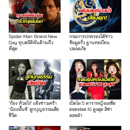
Spider-Man: Brand New
กรมการปกครองโต้ข่าว
Day ทุบสถิติพันล้านเร็ว
ข้อมูลรั่ว ฐานทะเบียน
ที่สุด
ปลอดภัย
‘ก้อง ห้วยไร่’ แจ้งข่าวเศร้า
เปิดโผ 5 ดาราหญิงเอเชีย
‘น้องพั้นช์’ ลูกบุญธรรมเสีย
ยอดฟอล IG สูงสุด ลิซ่า
ชีวิต
ลอยลำ