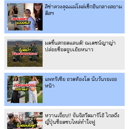
ลิซ่าควงคุณแม่โผล่เช็กอินกลางสยาม
ดิสฯ
มดขึ้นสกอตแลนด์! ณเดชน์ญาญ่า
ปล่อยช็อตจูบเย้ยหนาว
แพทริเซีย อวดท้องโต นับวันรอเจอ
หน้า
หวานเจี๊ยบ!! จันจิสวีตมาริโอ้ ไกลถึง
ญี่ปุ่นช็อตซบไหล่ทำใจฟู