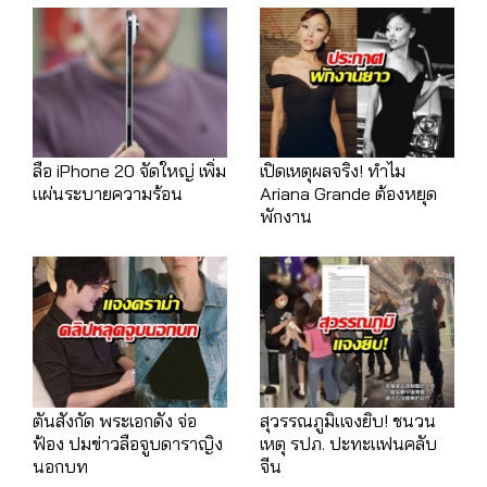
ลือ iPhone 20 จัดใหญ่ เพิ่ม
เปิดเหตุผลจริง! ทำไม
แผ่นระบายความร้อน
Ariana Grande ต้องหยุด
พักงาน
ตันสังกัด พระเอกดัง จ่อ
สุวรรณภูมิแจงยิบ! ชนวน
ฟ้อง ปมข่าวลือจูบดาราญิง
เหตุ รปภ. ปะทะแฟนคลับ
นอกบท
จีน