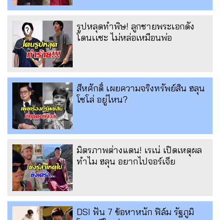
รูปหลุดทำพิษ! ลูกชายพระเอกดัง
โดนเเซะ ไม่หล่อเหมือนพ่อ
สีหศักดิ์ เผยความจริงทรัพย์สิน ฮลุน
โซโล่ อยู่ไหน?
มิตรภาพต่างแดน! เรเน่ เปิดเหตุผล
ทำไม ฮลุน อยากไปจอร์เจีย
DSI ฟัน 7 ข้อหาหนัก ฟิล์ม รัฐภูมิ