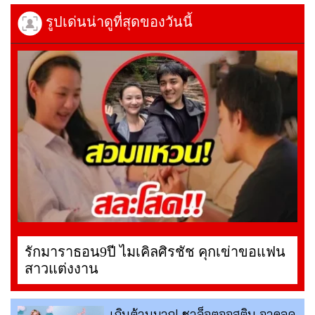
รูปเด่นน่าดูที่สุดของวันนี้
รักมาราธอน9ปี ไมเคิลศิรชัช คุกเข่าขอแฟน
สาวแต่งงาน
เกินต้านมาก! ชาล็อตออสติน อวดลุค