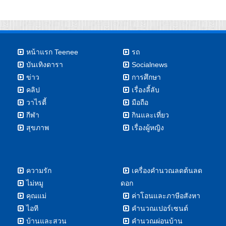
หน้าแรก Teenee
รถ
บันเทิงดารา
Socialnews
ข่าว
การศึกษา
คลิป
เรื่องลี้ลับ
วาไรตี้
มือถือ
กีฬา
กินและเที่ยว
สุขภาพ
เรื่องผู้หญิง
ความรัก
เครื่องคำนวณลดต้นลด
ไม่หมู
ดอก
คุณแม่
ค่าโอนและภาษีอสังหา
ไอที
คำนวณเปอร์เซนต์
บ้านและสวน
คำนวณผ่อนบ้าน