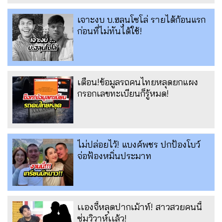
เจาะงบ บ.ฮลุนโซโล่ รายได้ก้อนแรก
ก่อนที่ไม่ทันได้ใช้!
เตือน!ข้อมูลรถคนไทยหลุดยกแผง
กรอกเลขทะเบียนก็รู้หมด!
ไม่ปล่อยไว้! แบงค์พชร ปกป้องโบว์
จ่อฟ้องหมิ่นประมาท
เเองจี้หลุดปากเม้าท์! สาวสวยคนนี้
ซุ่มวิวาห์เเล้ว!