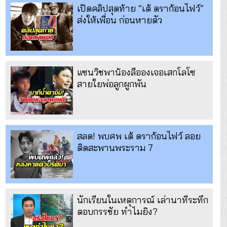
เปิดคลิปสุดท้าย “เต้ ดราก้อนไฟว์”
ส่งให้เพื่อน ก่อนหายตัว
แซนวิชพาน้องลีอองเจอเสกโลโซ
สายใยพ่อลูกผูกพัน
สลด! พบศพ เต้ ดราก้อนไฟว์ ลอย
ติดสะพานพระราม 7
นักเรียนในเหตุการณ์ เล่านาทีระทึก
ตอบกรรชัย ทำไมยิง?