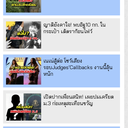
ญาติยังคาใจ! พบอิฐ10 กก. ใน
กระเป๋า เต้ดราก้อนไฟว์
เนเน่สู้ต่อ โชว์เสียง
รอบJudges’Callbacks งานนี้ลุ้น
หนัก
เปิดปากเพื่อนสนิท! เผยปมเครียด
ม.3 ก่อเหตุสะเทือนขวัญ