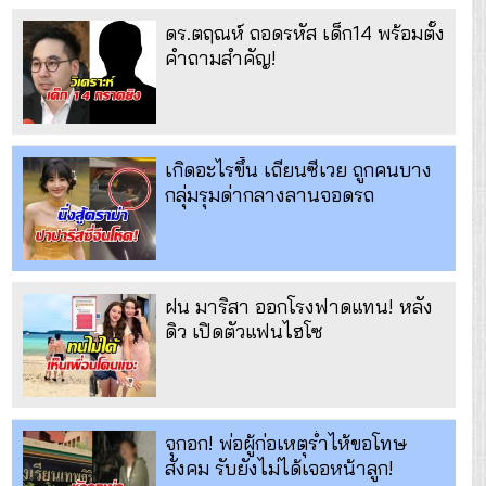
ดร.ตฤณห์ ถอดรหัส เด็ก14 พร้อมตั้ง
คำถามสำคัญ!
เกิดอะไรขึ้น เถียนซีเวย ถูกคนบาง
กลุ่มรุมด่ากลางลานจอดรถ
ฝน มาริสา ออกโรงฟาดแทน! หลัง
ดิว เปิดตัวแฟนไฮโซ
จุกอก! พ่อผู้ก่อเหตุร่ำไห้ขอโทษ
สังคม รับยังไม่ได้เจอหน้าลูก!