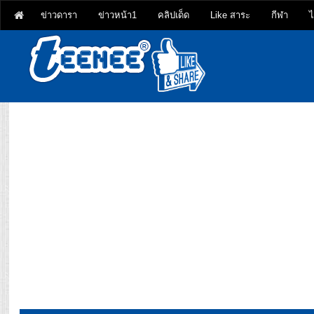
ข่าวดารา
ข่าวหน้า1
คลิปเด็ด
Like สาระ
กีฬา
ไ