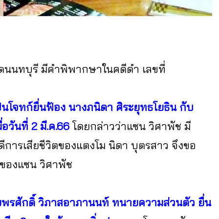
วัดนนทบุรี มีคำพิพากษาในคดีดำ เลขที่
็นโจทก์ยื่นฟ้อง นางภนิดา ศิระยุทธโยธิน กับ
วันที่ 2 มี.ค.66
โดยกล่าวว่าแซน วิศาพัช มี
ีการเสียชีวิตของแตงโม นิดา บุตรสาว จึงขอ
ของแซน วิศาพัช
พรศักดิ์ วิภาสอาภานนท์ ทนายความส่วนตัว ยื่น