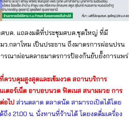
กศบค. แถลงมติที่ประชุมศบค.ชุดใหญ่ ที่มี
ละรมว.กลาโหม เป็นประธาน ถึงมาตรการผ่อนปรน
ุมพิจารณาผ่อนคลายมาตรการป้องกันยับยั้งการแพร่
ื้นที่ควบคุมสูงสุดและเข้มงวด สถานบริการ
นอินเตอร์เน็ต อาบอบนวด ฟิตเนส สนามมวย การ
ต่อไป
ส่วนตลาด ตลาดนัด สามารถเปิดได้โดย
ง 21.00 น. นั่งทานที่ร้านได้ โดยงดดื่มเครื่อง