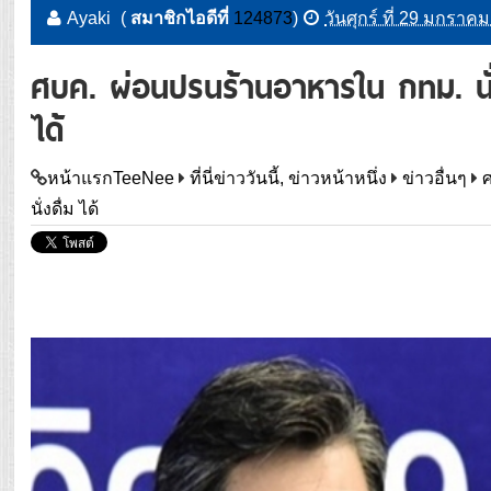
Ayaki
(
สมาชิกไอดีที่
124873
)
วันศุกร์ ที่ 29 มกราค
ศบค. ผ่อนปรนร้านอาหารใน กทม. นั่งได
ได้
หน้าแรกTeeNee
ที่นี่ข่าววันนี้, ข่าวหน้าหนึ่ง
ข่าวอื่นๆ
ศ
นั่งดื่ม ได้