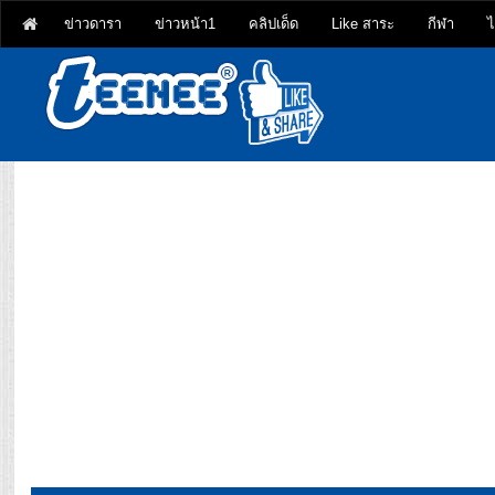
ข่าวดารา
ข่าวหน้า1
คลิปเด็ด
Like สาระ
กีฬา
ไ