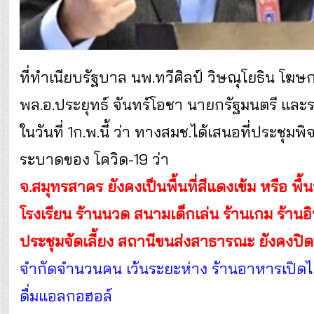
ที่ทำเนียบรัฐบาล นพ.ทวีศิลป์ วิษณุโยธิน โฆษ
พล.อ.ประยุทธ์ จันทร์โอชา นายกรัฐมนตรี แ
ในวันที่ 1ก.พ.นี้ ว่า ทางสมช.ได้เสนอที่ประช
ระบาดของ โควิด-19 ว่า
จ.สมุทรสาคร ยังคงเป็นพื้นที่สีแดงเข้ม หรือ พ
โรงเรียน ร้านนวด สนามเด็กเล่น ร้านเกม ร้า
ประชุมจัดเลี้ยง สถานีขนส่งสาธารณะ ยังคงปิด
จำกัดจำนวนคน เว้นระยะห่าง ร้านอาหารเปิดได้ถึ
ดื่มแอลกอฮอล์