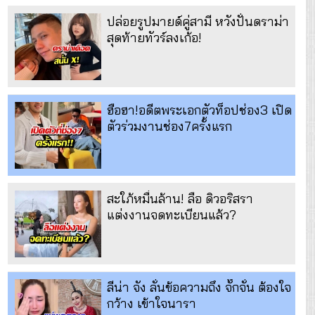
ปล่อยรูปมายด์คู่สามี หวังปั่นดราม่า
สุดท้ายทัวร์ลงเก้อ!
ฮือฮา!อดีตพระเอกตัวท็อปช่อง3 เปิด
ตัวร่วมงานช่อง7ครั้งแรก
สะใภ้หมื่นล้าน! ลือ ดิวอริสรา
แต่งงานจดทะเบียนแล้ว?
ลีน่า จัง ลั่นข้อความถึง จั๊กจั่น ต้องใจ
กว้าง เข้าใจนารา