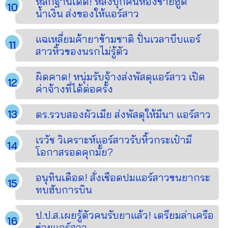
หลักฐานเด็ด! หลังบุกค้นห้องชายฮู้ด
น้ำเงิน ส่งของให้แอร์สาว
แฉเหลี่ยมค้ายาข้ามชาติ ปั่นเวลาบีบแอร์
สาวหิ้วของนรกไม่รู้ตัว
ผิดคาด! หนุ่มรับจ้างส่งพัสดุแอร์สาว เปิด
ค่าจ้างที่ได้ต่อครั้ง
ตร.รวบสองผัวเมีย ส่งพัสดุให้มีนา แอร์สาว
เรวัช วิเคราะห์แอร์สาวรับหิ้วกระเป๋ามี
โอกาสรอดคุกมั้ย?
อนุทินเดือด! สั่งเชือดปมแอร์สาวขนยากระ
ทบฮับการบิน
ป.ป.ส.เผยรู้ตัวคนรับยาแล้ว! เตรียมล่าเครือ
ข่ายแอร์สาว