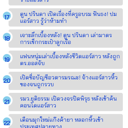
ตูน ปรินดา เปิดเรื่องที่ครูอบรม ฟันธง! ปม
แอร์สาว รู้ว่าห้ามทำ
เจาะลึกเบื้องหลัง! ตูน ปรินดา เล่ามาตร
การเช็กกระเป๋าลูกเรือ
แฟนหนุ่มเล่าเบื้องหลังชีวิตแอร์สาว หลังถูก
ตร.ออสจับ
เปิดชื่อบัญชีอวตารมรณะ! จ้างแอร์สาวหิ้ว
ของจนถูกรวบ
รมว.ยุติธรรม เปิดวงจรปิดพิรุธ หลังเข้าค้น
คอนโดแอร์สาว
เตือนมุกใหม่แก๊งค้ายา หลอกหิ้วเข้า
ประเทศปลายทาง