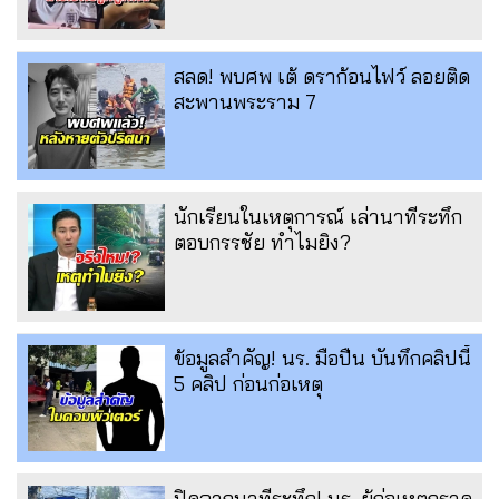
สลด! พบศพ เต้ ดราก้อนไฟว์ ลอยติด
สะพานพระราม 7
นักเรียนในเหตุการณ์ เล่านาทีระทึก
ตอบกรรชัย ทำไมยิง?
ข้อมูลสำคัญ! นร. มือปืน บันทึกคลิปนี้
5 คลิป ก่อนก่อเหตุ
ปิดฉากนาทีระทึก! นร. ผู้ก่อเหตุกราด