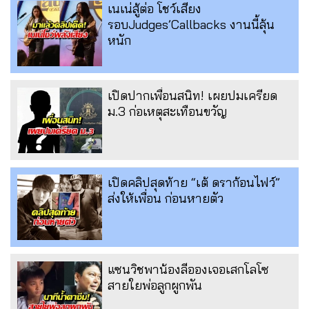
เนเน่สู้ต่อ โชว์เสียง
รอบJudges’Callbacks งานนี้ลุ้น
หนัก
เปิดปากเพื่อนสนิท! เผยปมเครียด
ม.3 ก่อเหตุสะเทือนขวัญ
เปิดคลิปสุดท้าย “เต้ ดราก้อนไฟว์”
ส่งให้เพื่อน ก่อนหายตัว
แซนวิชพาน้องลีอองเจอเสกโลโซ
สายใยพ่อลูกผูกพัน