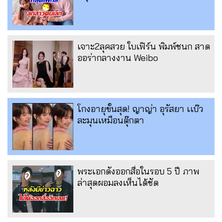
เจาะ2ลุคสวย ใบเฟิร์น พิมพ์ชนก สาด
ออร่ากลางงาน Weibo
โกงอายุขั้นสุด! ญาญ่า อุรัสยา เเบ๊ว
ละมุนเหมือนตุ๊กตา
พระเอกดังออกสื่อในรอบ 5 ปี ภาพ
ล่าสุดผอมลงเห็นได้ชัด