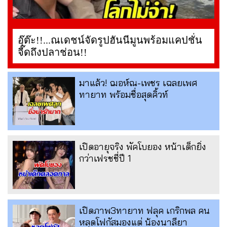
อุ๊ต๊ะ!!...ณเดชน์จัดรูปฮันนีมูนพร้อมแคปชั่น
จี๊ดถึงปลาช่อน!!
มาแล้ว! ฌอห์ณ-เพชร เฉลยเพศ
ทายาท พร้อมชื่อสุดคิ้วท์
เปิดอายุจริง พัคโบยอง หน้าเด็กยิ่ง
กว่าเฟรชชี่ปี 1
เปิดภาพ3ทายาท ฟลุค เกริกพล คน
หลุดโฟกัสมองแต่ น้องนาลียา