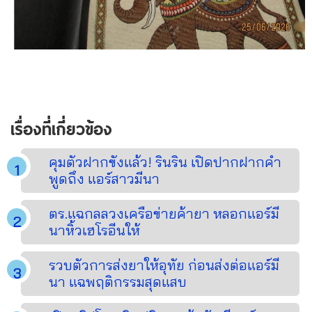
เรื่องที่เกี่ยวข้อง
คุมตัวฝากขังแล้ว! รินริน เปิดปากฝากคำ
พูดถึง แอร์สาวมีนา
ตร.แฉกลลวงเครือข่ายค้ายา หลอกแอร์มี
นาหิ้วเฮโรอีนให้
รวบตัวการส่งยาให้อุทัย ก่อนส่งต่อแอร์มี
นา แฉพฤติกรรมสุดแสบ