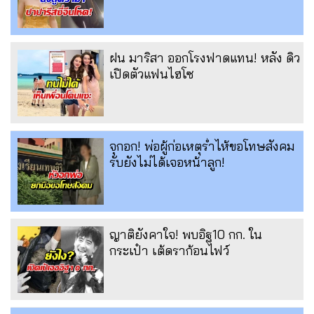
ฝน มาริสา ออกโรงฟาดแทน! หลัง ดิว
เปิดตัวแฟนไฮโซ
จุกอก! พ่อผู้ก่อเหตุร่ำไห้ขอโทษสังคม
รับยังไม่ได้เจอหน้าลูก!
ญาติยังคาใจ! พบอิฐ10 กก. ใน
กระเป๋า เต้ดราก้อนไฟว์