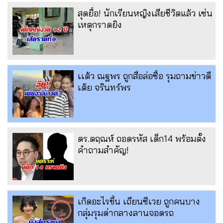
สุดยื้อ! นักเรียนหญิงเสียชีวิตแล้ว เซ่น
เหตุกราดยิง
เเต้ว ณฐพร ถูกสื่อล่อซื้อ รุมถามข่าวดี
เต้ย จรินทร์พร
ดร.ตฤณห์ ถอดรหัส เด็ก14 พร้อมตั้ง
คำถามสำคัญ!
เกิดอะไรขึ้น เถียนซีเวย ถูกคนบาง
กลุ่มรุมด่ากลางลานจอดรถ