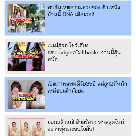
พบต้นเหตุความสวยของ ต้าเหนิง
บ้านนี้ DNA เลิศเว่อร์
เนเน่สู้ต่อ โชว์เสียง
รอบJudges’Callbacks งานนี้ลุ้น
หนัก
เปิดภาพแพทตี้วัย35ปี แม่ลูก2ที่หน้า
เหมือนเด็กมัธยม
ยอมแล้วแม่! ดิวอริสรา ฟาดลุคใหม่
ออร่าพุ่งแรงจนใจสั่น!