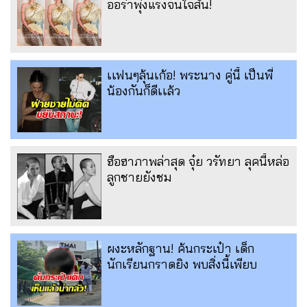
ออร่าพุ่งแรงจนใจสั่น!
เเฟนๆลุ้นเก้อ! พระนาง คู่นี้ เป็นพี่
น้องกันก็ดีเเล้ว
ฮือฮาภาพล่าสุด จุ๋ย วรัทยา ลุคนี้หล่อ
ลูกชายยังชม
ผงะหลักฐาน! ค้นกระเป๋า เด็ก
นักเรียนกราดยิง พบสิ่งนี้เพียบ