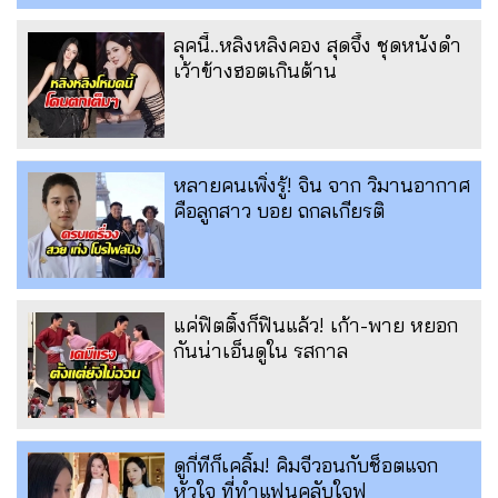
ลุคนี้..หลิงหลิงคอง สุดจึ้ง ชุดหนังดำ
เว้าข้างฮอตเกินต้าน
หลายคนเพิ่งรู้! จิน จาก วิมานอากาศ
คือลูกสาว บอย ถกลเกียรติ
แค่ฟิตติ้งก็ฟินแล้ว! เก้า-พาย หยอก
กันน่าเอ็นดูใน รสกาล
ดูกี่ทีก็เคลิ้ม! คิมจีวอนกับช็อตแจก
หัวใจ ที่ทำแฟนคลับใจฟู