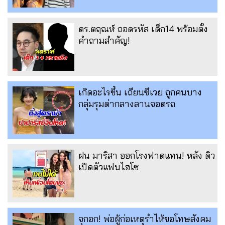
ดร.ตฤณห์ ถอดรหัส เด็ก14 พร้อมตั้ง
คำถามสำคัญ!
เกิดอะไรขึ้น เถียนซีเวย ถูกคนบาง
กลุ่มรุมด่ากลางลานจอดรถ
ฝน มาริสา ออกโรงฟาดแทน! หลัง ดิว
เปิดตัวแฟนไฮโซ
จุกอก! พ่อผู้ก่อเหตุร่ำไห้ขอโทษสังคม