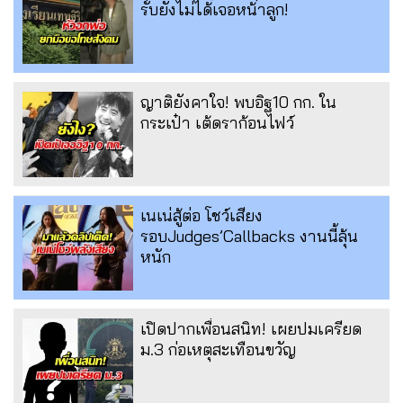
รับยังไม่ได้เจอหน้าลูก!
ญาติยังคาใจ! พบอิฐ10 กก. ใน
กระเป๋า เต้ดราก้อนไฟว์
เนเน่สู้ต่อ โชว์เสียง
รอบJudges’Callbacks งานนี้ลุ้น
หนัก
เปิดปากเพื่อนสนิท! เผยปมเครียด
ม.3 ก่อเหตุสะเทือนขวัญ