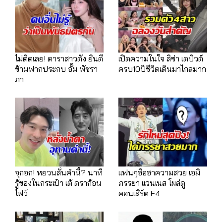
ไม่ติดเลย! ดาราสาวดัง ยินดี
เปิดความในใจ ลิซ่า เดบิวต์
ข้ามฟากประกบ อั้ม พัชรา
ครบ10ปีชีวิตเดินมาไกลมาก
ภา
จุกอก! หยวนลั่นคำนี้? นาที
เเฟนๆฮือฮาความสวย เอมิ
รู้ของในกระเป๋า เต้ ดราก้อน
ภรรยา เเวนเนส โผล่ดู
ไฟว์
คอนเสิร์ต F4