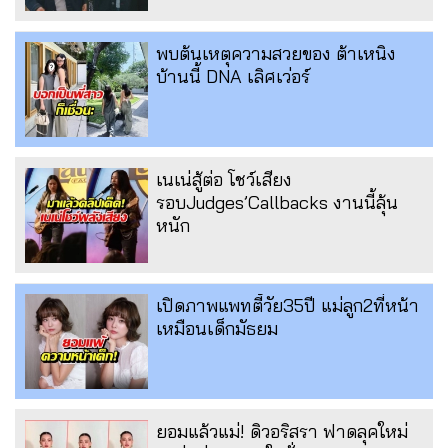
พบต้นเหตุความสวยของ ต้าเหนิง
บ้านนี้ DNA เลิศเว่อร์
เนเน่สู้ต่อ โชว์เสียง
รอบJudges’Callbacks งานนี้ลุ้น
หนัก
เปิดภาพแพทตี้วัย35ปี แม่ลูก2ที่หน้า
เหมือนเด็กมัธยม
ยอมแล้วแม่! ดิวอริสรา ฟาดลุคใหม่