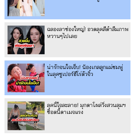
ฉลองลาช่องใหญ่! อวดลุคสีดำลืมภาพ
หวานๆไปเลย
น่ารักจนใจเจ็บ! น้องเกลลูกแม่ชมพู่
ในลุคซูเปอร์ฮีโร่ตัวจิ๋ว
ลุคนี้ใจละลาย! มุกดาโผล่วิ่งสวนลุมฯ
ช็อตนี้ดาเมจแรง