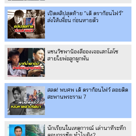
เปิดคลิปสุดท้าย “เต้ ดราก้อนไฟว์”
ส่งให้เพื่อน ก่อนหายตัว
แซนวิชพาน้องลีอองเจอเสกโลโซ
สายใยพ่อลูกผูกพัน
สลด! พบศพ เต้ ดราก้อนไฟว์ ลอยติด
สะพานพระราม 7
นักเรียนในเหตุการณ์ เล่านาทีระทึก
ตอบกรรชัย ทำไมยิง?