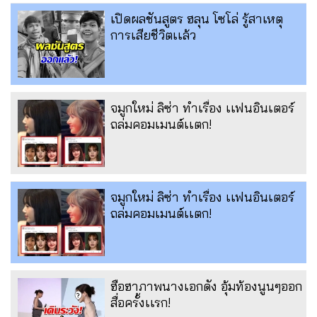
เปิดผลชันสูตร ฮลุน โซโล่ รู้สาเหตุ
การเสียชีวิตเเล้ว
จมูกใหม่ ลิซ่า ทำเรื่อง เเฟนอินเตอร์
ถล่มคอมเมนต์เเตก!
จมูกใหม่ ลิซ่า ทำเรื่อง เเฟนอินเตอร์
ถล่มคอมเมนต์เเตก!
ฮือฮาภาพนางเอกดัง อุ้มท้องนูนๆออก
สื่อครั้งเเรก!