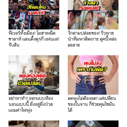
ฟีเวอร์ทั้งเมือง! โมฮาเหม็ด
วิกสามปล่อยของ! ริวพาย
ซาลาห์ แลนดิ้งตุรกี แฟนแห่
นำทีมพาติดเกาะ ลุคนี้หล่อ
รับล้น
ละลาย
อย่าหาทำ! ออกแบบห้อง
ลดพุงไม่ต้องอด! แค่เปลี่ยน
นอนแบบนี้ ยิ่งอยู่ยิ่งป่วย
ของในจาน ก็ช่วยคุมไขมัน
แถมค่าไฟพุ่ง
ได้