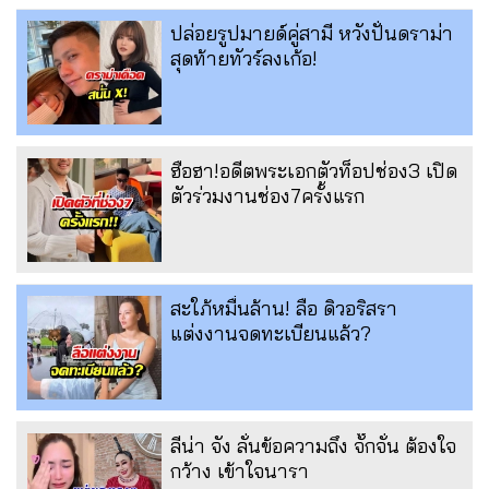
ปล่อยรูปมายด์คู่สามี หวังปั่นดราม่า
สุดท้ายทัวร์ลงเก้อ!
ฮือฮา!อดีตพระเอกตัวท็อปช่อง3 เปิด
ตัวร่วมงานช่อง7ครั้งแรก
สะใภ้หมื่นล้าน! ลือ ดิวอริสรา
แต่งงานจดทะเบียนแล้ว?
ลีน่า จัง ลั่นข้อความถึง จั๊กจั่น ต้องใจ
กว้าง เข้าใจนารา