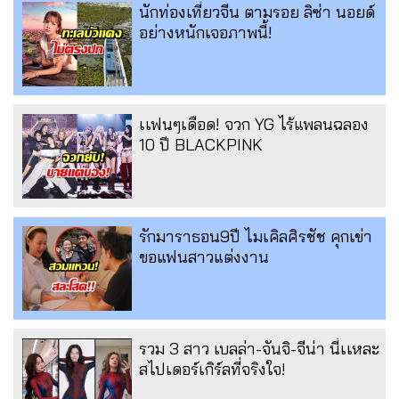
นักท่องเที่ยวจีน ตามรอย ลิซ่า นอยด์
อย่างหนักเจอภาพนี้!
เเฟนๆเดือด! จวก YG ไร้แพลนฉลอง
10 ปี BLACKPINK
รักมาราธอน9ปี ไมเคิลศิรชัช คุกเข่า
ขอแฟนสาวแต่งงาน
รวม 3 สาว เบลล่า-จันจิ-จีน่า นี่เเหละ
สไปเดอร์เกิร์ลที่จริงใจ!