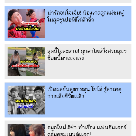
น่ารักจนใจเจ็บ! น้องเกลลูกแม่ชมพู่
ในลุคซูเปอร์ฮีโร่ตัวจิ๋ว
ลุคนี้ใจละลาย! มุกดาโผล่วิ่งสวนลุมฯ
ช็อตนี้ดาเมจแรง
เปิดผลชันสูตร ฮลุน โซโล่ รู้สาเหตุ
การเสียชีวิตเเล้ว
จมูกใหม่ ลิซ่า ทำเรื่อง เเฟนอินเตอร์
ถล่มคอมเมนต์เเตก!