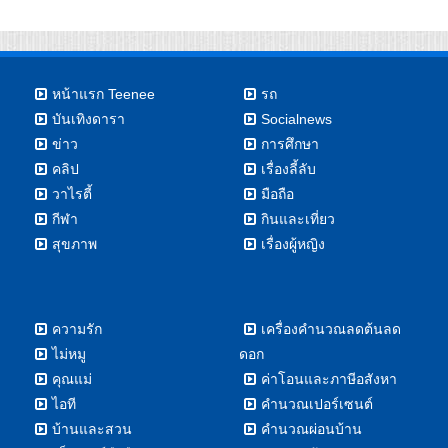
หน้าแรก Teenee
รถ
บันเทิงดารา
Socialnews
ข่าว
การศึกษา
คลิป
เรื่องลี้ลับ
วาไรตี้
มือถือ
กีฬา
กินและเที่ยว
สุขภาพ
เรื่องผู้หญิง
ความรัก
เครื่องคำนวณลดต้นลด
ไม่หมู
ดอก
คุณแม่
ค่าโอนและภาษีอสังหา
ไอที
คำนวณเปอร์เซนต์
บ้านและสวน
คำนวณผ่อนบ้าน