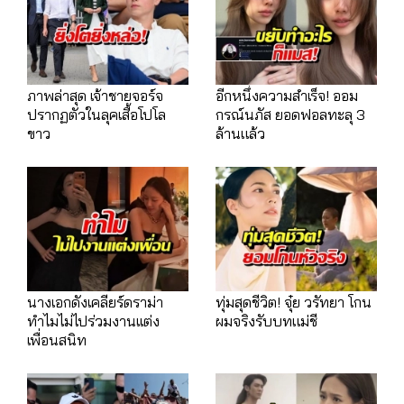
ภาพล่าสุด เจ้าชายจอร์จ
อีกหนึ่งความสำเร็จ! ออม
ปรากฏตัวในลุคเสื้อโปโล
กรณ์นภัส ยอดฟอลทะลุ 3
ขาว
ล้านแล้ว
นางเอกดังเคลียร์ดราม่า
ทุ่มสุดชีวิต! จุ๋ย วรัทยา โกน
ทำไมไม่ไปร่วมงานเเต่ง
ผมจริงรับบทแม่ชี
เพื่อนสนิท