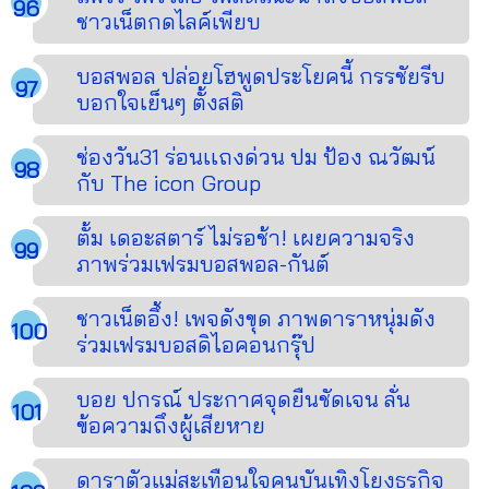
ชาวเน็ตกดไลค์เพียบ
บอสพอล ปล่อยโฮพูดประโยคนี้ กรรชัยรีบ
บอกใจเย็นๆ ตั้งสติ
ช่องวัน31 ร่อนเเถงด่วน ปม ป้อง ณวัฒน์
กับ The icon Group
ตั้ม เดอะสตาร์ ไม่รอช้า! เผยความจริง
ภาพร่วมเฟรมบอสพอล-กันต์
ชาวเน็ตอึ้ง! เพจดังขุด ภาพดาราหนุ่มดัง
ร่วมเฟรมบอสดิไอคอนกรุ๊ป
บอย ปกรณ์ ประกาศจุดยืนชัดเจน ลั่น
ข้อความถึงผู้เสียหาย
ดาราตัวแม่สะเทือนใจคนบันเทิงโยงธุรกิจ