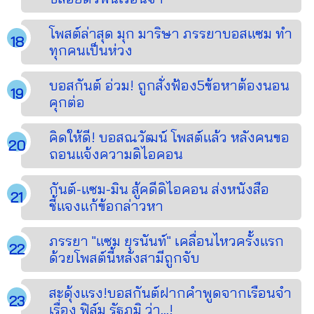
โพสต์ล่าสุด มุก มาริษา ภรรยาบอสแซม ทำ
ทุกคนเป็นห่วง
บอสกันต์ อ่วม! ถูกสั่งฟ้อง5ข้อหาต้องนอน
คุกต่อ
คิดให้ดี! บอสณวัฒน์ โพสต์แล้ว หลังคนขอ
ถอนแจ้งความดิไอคอน
กันต์-แซม-มิน สู้คดีดิไอคอน ส่งหนังสือ
ชี้แจงแก้ข้อกล่าวหา
ภรรยา "แซม ยุรนันท์" เคลื่อนไหวครั้งแรก
ด้วยโพสต์นี้หลังสามีถูกจับ
สะดุ้งแรง!บอสกันต์ฝากคำพูดจากเรือนจำ
เรื่อง ฟิล์ม รัฐภูมิ ว่า...!