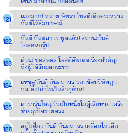
เซ่นปมวิจารณ์ บอสคนดัง
เเรงมาก! ทนาย ษิทรา โพสต์เดือดระหว่าง
กันต์ให้สัมภาษณ์
กันต์ กันตถาวร พูดแล้ว! สถานะในดิ
ไอคอนกรุ๊ป
ด่วน! บอสพอล โพสต์อัพเดตเรื่องสำคัญ
ถึงผู้ได้รับผลกระทบ
แห่ขุด‘กันต์ กันตถาวร’บอกชัดบริษัทถูก
กม. อึ้ง!กำไรเป็นสิบๆล้าน!
ดารารุ่นใหญ่รับเป็นหนึ่งในผู้เสียหาย เครือ
ข่ายธุรกิจขายตรง
อยู่ไม่ไหว กันต์ กันตถาวร เคลื่อนไหวอีก
ครั้ง ทั้้งประเทศเตรียมฟัง