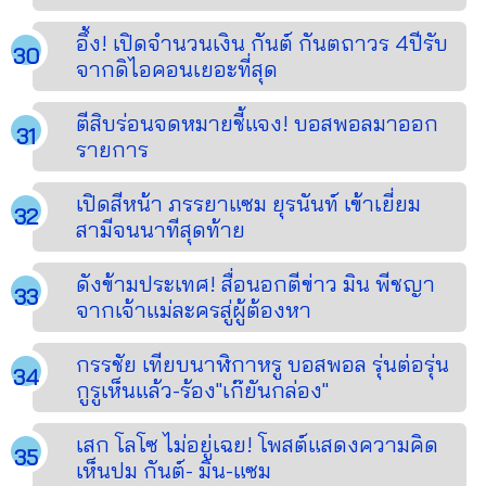
อึ้ง! เปิดจำนวนเงิน กันต์ กันตถาวร 4ปีรับ
จากดิไอคอนเยอะที่สุด
ตีสิบร่อนจดหมายชี้แจง! บอสพอลมาออก
รายการ
เปิดสีหน้า ภรรยาแซม ยุรนันท์ เข้าเยี่ยม
สามีจนนาทีสุดท้าย
ดังข้ามประเทศ! สื่อนอกตีข่าว มิน พีชญา
จากเจ้าแม่ละครสู่ผู้ต้องหา
กรรชัย เทียบนาฬิกาหรู บอสพอล รุ่นต่อรุ่น
กูรูเห็นแล้ว-ร้อง"เก๊ยันกล่อง"
เสก โลโซ ไม่อยู่เฉย! โพสต์แสดงความคิด
เห็นปม กันต์- มิน-แซม