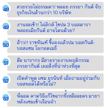
สวยรวยไม่ธรรมดา! พลอย ภรรยา กันต์ จับ
ธุรกิจเงินล้านกว่า 10 บริษัท
งานจะเข้า! ไผ่ลิกค์ ไขปม 3 บอสดารา
พลอยเมียกันต์ อาจโดนด้วย?
อ้าว!! ราชทัณฑ์ ชี้แจงแล้วปม บอสกันต์-
บอสแซม โผกอดเมธี
ต๊ะ นารากร มีสายรายงานพฤติกรรม
ภรรยากันต์ เผยสิ่งที่น่าห่วงที่สุด
เปิดคำพูด แซม ยุรนันท์ เมื่อถามอยู่ร่วมกับ
บอสพอลได้หรือไม่?
พี่ฉอด คาดวิธีแก้ไขฉากที่้เหลือละคร มายา
หลังแซมเข้าเรือนจำ