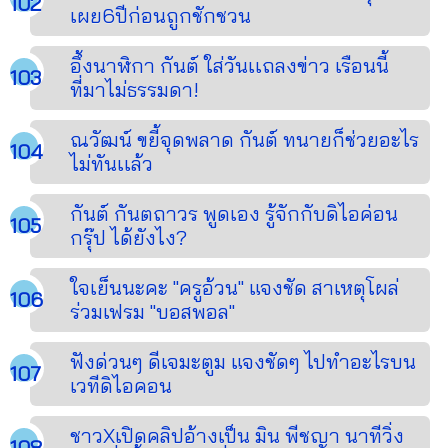
เผย6ปีก่อนถูกชักชวน
อึ้งนาฬิกา กันต์ ใส่วันเเถลงข่าว เรือนนี้
ที่มาไม่ธรรมดา!
ณวัฒน์ ขยี้จุดพลาด กันต์ ทนายก็ช่วยอะไร
ไม่ทันเเล้ว
กันต์ กันตถาวร พูดเอง รู้จักกับดิไอค่อน
กรุ๊ป ได้ยังไง?
ใจเย็นนะคะ "ครูอ้วน" แจงชัด สาเหตุโผล่
ร่วมเฟรม "บอสพอล"
ฟังด่วนๆ ดีเจมะตูม แจงชัดๆ ไปทำอะไรบน
เวทีดิไอคอน
ชาวXเปิดคลิปอ้างเป็น มิน พีชญา นาทีวิ่ง