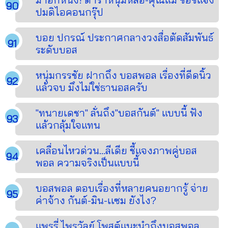
ปมดิไอคอนกรุ๊ป
บอย ปกรณ์ ประกาศกลางวงสื่อตัดสัมพันธ์
ระดับบอส
หนุ่มกรรชัย ฝากถึง บอสพอล เรื่องที่ดีดนิ้ว
แล้วจบ มึงไม่ใช่ธานอสครับ
"ทนายเดชา" ลั่นถึง"บอสกันต์" แบบนี้ ฟัง
แล้วกลุ้มใจแทน
เคลื่อนไหวด่วน...ลีเดีย ชี้แจงภาพคู่บอส
พอล ความจริงเป็นแบบนี้
บอสพอล ตอบเรื่องที่หลายคนอยากรู้ จ่าย
ค่าจ้าง กันต์-มิน-เเซม ยังไง?
แพรรี่ ไพรวัลย์ โพสต์แนะนำถึงบอสพอล