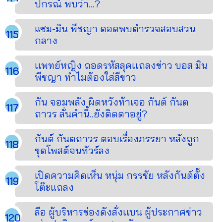
ปกรณ์ พบว่า...?
แซม-มิน พีชญา ดอดพบตำรวจสอบสวน
กลาง
เเพทย์หญิง ถอดรหัสลุคเเถลงข่าว บอส มิน
พีชญา ทำไมต้องใส่สีขาว
กัน จอมพลัง ผิดหวังท้าเจอ กันต์ กันต
ถาวร ลั่นคำนี้..ยังติดตาอยู่?
กันต์ กันตถาวร ตอบเรื่องภรรยา หลังถูก
ขุดโพสต์จนทัวร์ลง
เปิดความคิดเห็น หนุ่ม กรรชัย หลังกันต์ตั้ง
โต๊ะแถลง
ลือ ผู้บริหารช่องดังสั่งเเบน ผู้ประกาศข่าว