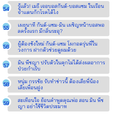
รู้แล้ว! เมธี เจอบอสกันต์-บอสแซม ในเรือน
จำแดนกักโรคได้ไง
เผยนาที กันต์-แซม-มิน เผชิญหน้าบอสพอ
ลครั้งแรก มีกลิ่นระอุ?
ผู้ต้องขังใหม่ กันต์-แซม โผกอดรุ่นพี่ใน
วงการ ฝากตัวช่วยดูผมด้วย
มิน พีชญา ปรับตัวในคุกไม่ได้ส่งผลอาการ
ป่วยกำเริบ
หนุ่ม กรรชัย รับทำข่าวนี้ ต้องเสียพี่น้อง
เสียเพื่อนฝูง
สะเทือนใจ ย้อนคำพูดคุณพ่อ สอน มิน พีช
ญา อย่าใช้ชีวิตประมาท