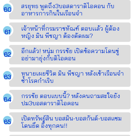
สรยุทธ พูดถึง3บอสดาราดิไอคอน กับ
อาหารการกินในเรือนจำ
เจ้าหน้าที่กรมราชทัณฑ์ ตอบเเล้ว ผู้ต้อง
หญิง มิน พีชญา ต้องตัดผม?
อีกแล้ว! หนุ่ม กรรชัย เปิดข้อความโดนขู่
อย่ามายุ่งกับดิไอคอน
ทนายเผยชีวิต มิน พีชญา หลังเข้าเรือนจำ
ซ้ำโรคกำเริบ
กรรชัย ตอบแบบนี้? หลังคนถามสะใจยัง
ปม3บอสดาราดิไอคอน
เปิดทรัพย์สิน บอสมิน-บอสกันต์-บอสแซม
โดนยึด อึ้งทุกคน!!