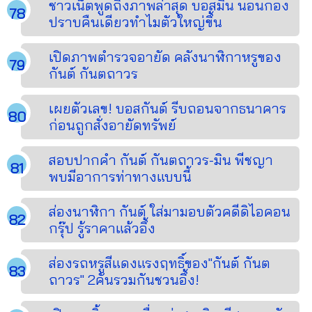
ชาวเน็ตพูดถึงภาพล่าสุด บอสมิน นอนกอง
ปราบคืนเดียวทำไมตัวใหญ่ขึ้น
เปิดภาพตำรวจอายัด คลังนาฬิกาหรูของ
กันต์ กันตถาวร
เผยตัวเลข! บอสกันต์ รีบถอนจากธนาคาร
ก่อนถูกสั่งอายัดทรัพย์
สอบปากคำ กันต์ กันตถาวร-มิน พีชญา
พบมีอาการท่าทางแบบนี้
ส่องนาฬิกา กันต์ ใส่มามอบตัวคดีดิไอคอน
กรุ๊ป รู้ราคาแล้วอึ้ง
ส่องรถหรูสีแดงแรงฤทธิ์ของ"กันต์ กันต
ถาวร" 2คันรวมกันชวนอึ้ง!