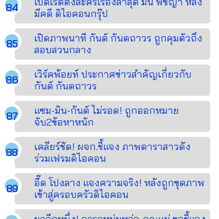
เปิดเรตติ้งละครเรื่องล่าสุด มิน พีชญา หลัง
มีคดี ดิไอคอนกรุ๊ป
เปิดภาพนาที กันต์ กันตถาวร ถูกคุมตัวถึง
สอบสวนกลาง
เวิร์คพ้อยท์ ประกาศข่าวสำคัญเกี่ยวกับ
กันต์ กันตถาวร
แซม-มิน-กันต์ ไม่รอด! ถูกออกหมาย
จับ2ข้อหาหนัก
เคลียร์ชัด! ผจก.ชี้แจง ภาพดาราสาวดัง
ร่วมเฟรมดิไอคอน
อี๊ด โปงลาง แจงความจริง! หลังถูกขุดภาพ
เข้าสู่ครอบครัวดิไอคอน
มาอีกหนึ่ง! ดาราหนุ่มหล่อ-คุณแม่ ขอชี้แจง