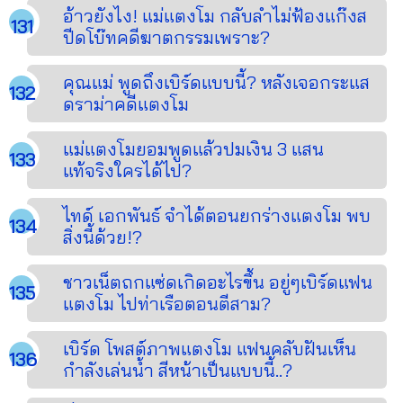
อ้าวยังไง! แม่แตงโม กลับลำไม่ฟ้องแก๊งส
ปีดโบ๊ทคดีฆาตกรรมเพราะ?
คุณแม่ พูดถึงเบิร์ดแบบนี้? หลังเจอกระแส
ดราม่าคดีแตงโม
แม่แตงโมยอมพูดแล้วปมเงิน 3 แสน
แท้จริงใครได้ไป?
ไทด์ เอกพันธ์ จำได้ตอนยกร่างแตงโม พบ
สิ่งนี้ด้วย!?
ชาวเน็ตถกแซ่ดเกิดอะไรขึ้น อยู่ๆเบิร์ดแฟน
แตงโม ไปท่าเรือตอนตีสาม?
เบิร์ด โพสต์ภาพแตงโม แฟนคลับฝันเห็น
กำลังเล่นน้ำ สีหน้าเป็นแบบนี้..?