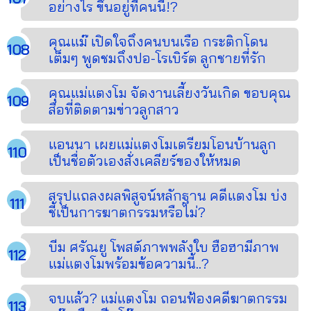
อย่างไร ขึ้นอยู่ที่คนนี้!?
คุณแม๊ เปิดใจถึงคนบนเรือ กระติกโดน
เต็มๆ พูดชมถึงปอ-โรเบิร์ต ลูกชายที่รัก
คุณแม่แตงโม จัดงานเลี้ยงวันเกิด ขอบคุณ
สื่อที่ติดตามข่าวลูกสาว
แอนนา เผยแม่แตงโมเตรียมโอนบ้านลูก
เป็นชื่อตัวเองสั่งเคลียร์ของให้หมด
สรุปแถลงผลพิสูจน์หลักฐาน คดีแตงโม บ่ง
ชี้เป็นการฆาตกรรมหรือไม่?
บีม ศรัณยู โพสต์ภาพพลังใบ ฮือฮามีภาพ
แม่แตงโมพร้อมข้อความนี้..?
จบแล้ว? แม่แตงโม ถอนฟ้องคดีฆาตกรรม