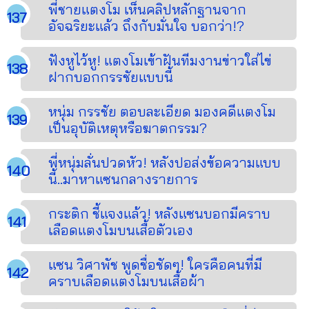
พี่ชายแตงโม เห็นคลิปหลักฐานจาก
อัจฉริยะแล้ว ถึงกับมั่นใจ บอกว่า!?
ฟังหูไว้หู! แตงโมเข้าฝันทีมงานข่าวใส่ไข่
ฝากบอกกรรชัยแบบนี้
หนุ่ม กรรชัย ตอบละเอียด มองคดีแตงโม
เป็นอุบัติเหตุหรือฆาตกรรม?
พี่หนุ่มลั่นปวดหัว! หลังปอส่งข้อความแบบ
นี้..มาหาแซนกลางรายการ
กระติก ชี้แจงแล้ว! หลังแซนบอกมีคราบ
เลือดแตงโมบนเสื้อตัวเอง
แซน วิศาพัช พูดชื่อชัดๆ! ใครคือคนที่มี
คราบเลือดแตงโมบนเสื้อผ้า