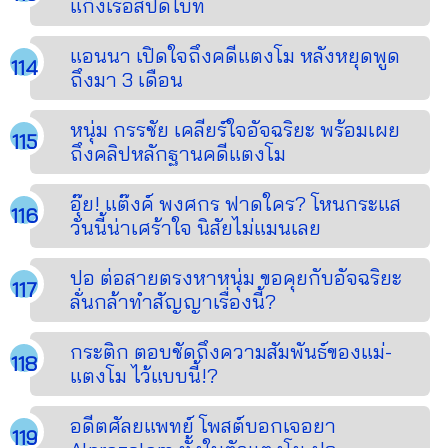
แก๊งเรือสปีดโบ๊ท
แอนนา เปิดใจถึงคดีแตงโม หลังหยุดพูด
ถึงมา 3 เดือน
หนุ่ม กรรชัย เคลียร์ใจอัจฉริยะ พร้อมเผย
ถึงคลิปหลักฐานคดีแตงโม
อุ๊ย! แต๊งค์ พงศกร ฟาดใคร? โหนกระแส
วันนี้น่าเศร้าใจ นิสัยไม่แมนเลย
ปอ ต่อสายตรงหาหนุ่ม ขอคุยกับอัจฉริยะ
ลั่นกล้าทำสัญญาเรื่องนี้?
กระติก ตอบชัดถึงความสัมพันธ์ของแม่-
แตงโม ไว้แบบนี้!?
อดีตศัลยแพทย์ โพสต์บอกเจอยา