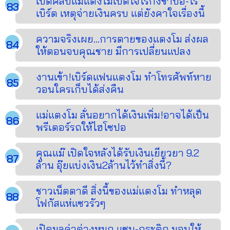
เปิดคลิปแม่แตงโมเปิดใจไร้กังขาปอ-โร
เบิร์ต เหตุจ่ายเงินครบ แต่ยังคาใจเรื่องนี้
ความจริงเผย...การตายของแตงโม ส่งผล
ให้ตอนจบคุณชาย มีการเปลี่ยนแปลง
งานเข้า!เบิร์ดแฟนแตงโม ทำโทรศัพท์หาย
วอนใครเก็บได้ส่งคืน
แม่แตงโม ลั่นอยากได้เงินเพิ่ม!อาจได้เป็น
พรีเตอร์รถให้ไฮโซปอ
คุณแม๊ เปิดใจหลังได้รับเงินเยียวยา 9.2
ล้าน อุ๊ยแบ่งเงิน2ล้านไว้ทำสิ่งนี้?
ชาวเน็ตตาดี สิ่งนี้ของแม่แตงโม ทำหลุด
โฟกัสแห่แซวรัวๆ
เปิดมูลค่าต่างหูมุก แซน-กระติก มอบให้