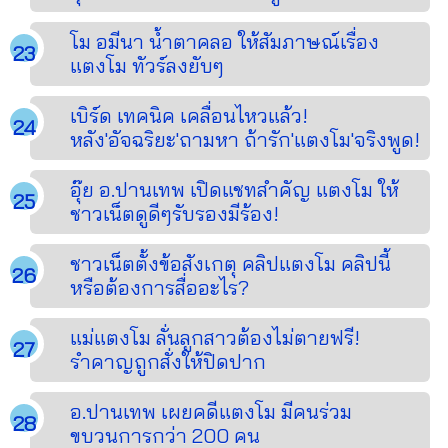
โม อมีนา น้ำตาคลอ ให้สัมภาษณ์เรื่อง
แตงโม ทัวร์ลงยับๆ
เบิร์ด เทคนิค เคลื่อนไหวแล้ว!
หลัง'อัจฉริยะ'ถามหา ถ้ารัก'แตงโม'จริงพูด!
อุ๊ย อ.ปานเทพ เปิดแชทสำคัญ แตงโม ให้
ชาวเน็ตดูดีๆรับรองมีร้อง!
ชาวเน็ตตั้งข้อสังเกตุ คลิปแตงโม คลิปนี้
หรือต้องการสื่ออะไร?
แม่แตงโม ลั่นลูกสาวต้องไม่ตายฟรี!
รำคาญถูกสั่งให้ปิดปาก
อ.ปานเทพ เผยคดีแตงโม มีคนร่วม
ขบวนการกว่า 200 คน