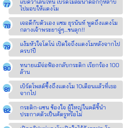
แบดวาเลนไทน์ เบิร์ดไม่ลืมนำดอกกุหลาบ
ไปมอบให้แตงโม
เจอดีกับตัวเอง แซม ยุรนันท์ พูดถึงแตงโม
กลางเจ้าพระยาจู่ๆ...ขนลุก!!
แง้มหัวใจโตโน่ เปิดใจถึงแตงโมหลังจากไป
ครบ1ปี
ทนายแม๊จ่อฟ้องกลับกระติก เรียกร้อง 100
ล้าน
เบิร์ดโพสต์ซึ้งถึงแตงโม 10เดือนแล้วที่เธอ
จากไป
กระติก-แซน ข้องใจ ผู้ใหญ่ในคดีชี้นำ
ประกาศตัวเป็นศัตรูหรือไม่