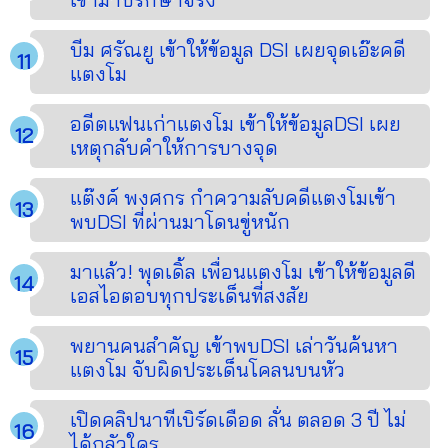
บีม ศรัณยู เข้าให้ข้อมูล DSI เผยจุดเอ๊ะคดี
แตงโม
อดีตแฟนเก่าแตงโม เข้าให้ข้อมูลDSI เผย
เหตุกลับคำให้การบางจุด
แต๊งค์ พงศกร กำความลับคดีแตงโมเข้า
พบDSI ที่ผ่านมาโดนขู่หนัก
มาแล้ว! พุดเดิ้ล เพื่อนแตงโม เข้าให้ข้อมูลดี
เอสไอตอบทุกประเด็นที่สงสัย
พยานคนสำคัญ เข้าพบDSI เล่าวันค้นหา
แตงโม จับผิดประเด็นโคลนบนหัว
เปิดคลิปนาทีเบิร์ดเดือด ลั่น ตลอด 3 ปี ไม่
ได้กลัวใคร …