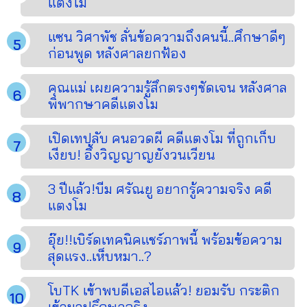
แตงโม
แซน วิศาพัช ลั่นข้อความถึงคนนี้..ศึกษาดีๆ
ก่อนพูด หลังศาลยกฟ้อง
คุณแม่ เผยความรู้สึกตรงๆชัดเจน หลังศาล
พิพากษาคดีแตงโม
เปิดเทปลับ คนอวดผี คดีแตงโม ที่ถูกเก็บ
เงียบ! อึ้งวิญญาญยังวนเวียน
3 ปีแล้ว!บีม ศรัณยู อยากรู้ความจริง คดี
แตงโม
อุ๊ย!!เบิร์ดเทคนิคแชร์ภาพนี้ พร้อมข้อความ
สุดแรง..เห็บหมา..?
โบTK เข้าพบดีเอสไอแล้ว! ยอมรับ กระติก
เข้ามาปรึกษาจริง