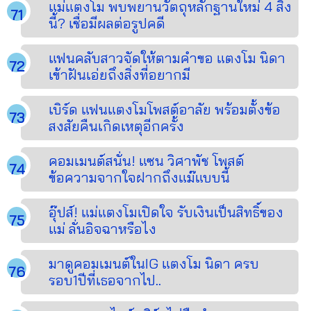
แม่แตงโม พบพยานวัตถุหลักฐานใหม่ 4 สิ่ง
นี้? เชื่อมีผลต่อรูปคดี
แฟนคลับสาวจัดให้ตามคำขอ แตงโม นิดา
เข้าฝันเอ่ยถึงสิ่งที่อยากมี
เบิร์ด แฟนแตงโมโพสต์อาลัย พร้อมตั้งข้อ
สงสัยคืนเกิดเหตุอีกครั้ง
คอมเมนต์สนั่น! แซน วิศาพัช โพสต์
ข้อความจากใจฝากถึงแม๊แบบนี้
อุ๊ปส์! แม่แตงโมเปิดใจ รับเงินเป็นสิทธิ์ของ
แม่ ลั่นอิจฉาหรือไง
มาดูคอมเมนต์ในIG แตงโม นิดา ครบ
รอบ1ปีที่เธอจากไป..