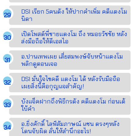
DSI เรียก 5คนดัง ให้ปากคำเพิ่ม คดีแตงโม
นิดา
เปิดโพสต์พี่ชายแตงโม ถึง หมอธวัชชัย หลัง
ส่งมือถือให้ดีเอสไอ
อ.ปานเทพเผย เสี่ยสมพงษ์จับหน้าแตงโม
พลิกดูตอนเจอ
DSI มั่นใจไขคดี แตงโม ได้ หลังรับมือถือ
เผยสิ่งนี้คือกุญแจสำคัญ!
บังแจ็คฝากถึงพิธีกรดัง คดีแตงโม ก่อนเต้
ใบ้คำ
อ.ยิ่งศักดิ์ ไลฟ์สัมภาษณ์ แซน ตรงๆหลัง
โดนจับผิด ลั่นให้สำนึกอะไร!