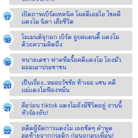
เปิดภาพเบิร์ดเทคนิค โผล่ดีเอสไอ ไขคดี
แตงโม นิดา เสียชีวิต
โมเมนต์จุกอก เบิร์ด จูบสแตนดี้ แตงโม
ด้วยความคิดถึง
ทนายเดชา ฟาดทีมรื้อคดีแตงโม โยงมั่ว
มอมเมาประชาชน
เป็นเรื่อง...หมอธวัชชัย ท้าเจอ แซน คดี
แม่แตงโมฟ้องหมิ่น
ลือว่อน tiktok แตงโมยังมีชีวิตอยู่ งานนี้
ทัวร์ลงยับ!
อดีตผู้จัดการแตงโม เผยชัดๆ คำพูด
สุดท้ายจากกระติก ก่อนถูกลบเพื่อน!