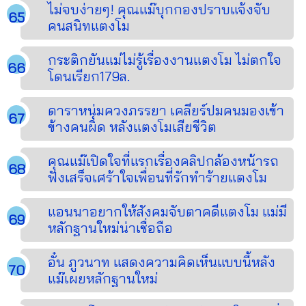
ไม่จบง่ายๆ! คุณแม๊บุกกองปราบแจ้งจับ
คนสนิทแตงโม
กระติกยันแม่ไม่รู้เรื่องงานแตงโม ไม่ตกใจ
โดนเรียก179ล.
ดาราหนุ่มควงภรรยา เคลียร์ปมคนมองเข้า
ข้างคนผิด หลังแตงโมเสียชีวิต
คุณแม๊เปิดใจที่แรกเรื่องคลิปกล้องหน้ารถ
ฟังเสร็จเศร้าใจเพื่อนที่รักทำร้ายแตงโม
แอนนาอยากให้สังคมจับตาคดีแตงโม แม่มี
หลักฐานใหม่น่าเชื่อถือ
อั๋น ภูวนาท แสดงความคิดเห็นแบบนี้หลัง
แม๊เผยหลักฐานใหม่