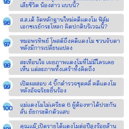
เสียชีวิต น้องสาว แบบนี้?
ส.ส.เต้ งัดหลักฐานใหม่คดีแตงโม ฟิล์ม
เอกซเรย์กระโหลก ผิดปกติบริเวณนี้?
หมอพรทิพย์ โพสต์ถึงคดีแตงโม ชวนจับตา
หลังมีการเปลี่ยนแปลง
สะเทือนใจ เผยภาพแตงโมที่ไม่มีใครเคย
เห็น แต่ละภาพทั้งเศร้าทั้งคิดถึง
เปิดผลสอบ 4 บิ๊กตำรวจชุดคลี่ คดีแตงโม
หลังอัจฉริยะยื่นร้อง
แม่แตงโมไม่เครียด 6 ผู้ต้องหาได้ประกัน
ลั่น ยัยกระติกตัวแสบ
คุณแม๊ เปิดรายได้แตงโมต่อปีสูงร้อยล้าน