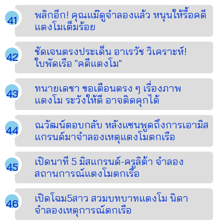
พลิกอีก! คุณแม๊ดูจำลองแล้ว หนุนให้รื้อคดี
แตงโมเต็มร้อย
ชัดเจนตรงประเด็น อาเรวัช วิเคราะห์!
ใบพัดเรือ "คดีแตงโม"
ทนายเดชา ขอเตือนตรง ๆ เรื่องภาพ
แตงโม ระวังให้ดี อาจติดคุกได้
ณวัฒน์ตอบกลับ หลังแซนพูดถึงการเอามิส
แกรนด์มาจำลองเหตุแตงโมตกเรือ
เปิดนาที 5 มิสแกรนด์-ครูลิต้า จำลอง
สถานการณ์แตงโมตกเรือ
เปิดโฉม5สาว สวมบทบาทแตงโม นิดา
จำลองเหตุการณ์ตกเรือ