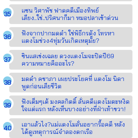
แซน วิศาพัช ฟาดคดีเมืองทิพย์
เสียง..ใช่..ปริศนาก็มา หมอปลาเข้าด่วน
ฟังจากปากมดดำ ใช่พิธีกรดัง โทรหา
แตงโมช่วง4ทุ่มวันเกิดเหตุมั้ย?
ซินแสเข่งเฉลย ดวงแตงโมจะปิดปี69
ความหมายคืออะไร?
มดดำ คชาภา เผยประโยคที่ แตงโม นิดา
พูดก่อนเสียชีวิต
ฟังเต็มๆเต้ มงคลกิตติ์ ลั่นคดีแตงโมตะหงิด
ใจแต่แรก หลังเห็นบางอย่างที่ฝ่าเท้าขวา!
เอาแล้วไง?แม่แตงโมลั่นอยากรื้อคดี หลัง
ได้ดูเหตุการณ์จำลองตกเรือ