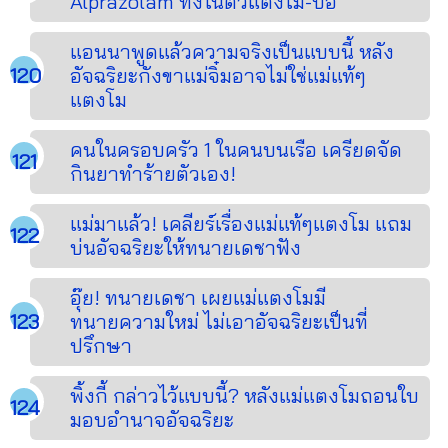
Alprazolam ทั้งในตัวแตงโม-ปอ
แอนนาพูดแล้วความจริงเป็นแบบนี้ หลัง
อัจฉริยะกังขาแม่จิ๋มอาจไม่ใช่แม่แท้ๆ
แตงโม
คนในครอบครัว 1 ในคนบนเรือ เครียดจัด
กินยาทำร้ายตัวเอง!
แม่มาแล้ว! เคลียร์เรื่องแม่แท้ๆแตงโม แถม
บ่นอัจฉริยะให้ทนายเดชาฟัง
อุ๊ย! ทนายเดชา เผยแม่แตงโมมี
ทนายความใหม่ ไม่เอาอัจฉริยะเป็นที่
ปรึกษา
พิ้งกี้ กล่าวไว้แบบนี้? หลังแม่แตงโมถอนใบ
มอบอำนาจอัจฉริยะ