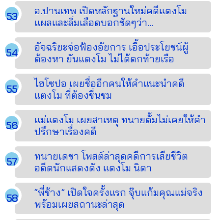
อ.ปานเทพ เปิดหลักฐานใหม่คดีแตงโม
แผลและลิ่มเลือดบอกชัดๆว่า...
อัจฉริยะจ่อฟ้องอัยการ เอื้อประโยชน์ผู้
ต้องหา ยันแตงโม ไม่ได้ตกท้ายเรือ
ไฮโซปอ เผยชื่ออีกคนให้คำแนะนำคดี
แตงโม ที่ต้องชื่นชม
แม่แตงโม เผยสาเหตุ ทนายตั้มไม่เคยให้คำ
ปรึกษาเรื่องคดี
ทนายเดชา โพสต์ล่าสุดคดีการเสียชีวิต
อดีตนักแสดงดัง แตงโม นิดา
“พี่ช้าง” เปิดใจครั้งแรก จุ๊บแก้มคุณแม่จริง
พร้อมเผยสถานะล่าสุด