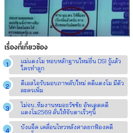
เรื่องที่เกี่ยวข้อง
แม่แตงโม หอบหลักฐานใหม่ยื่น DSI รู้แล้ว
ใครทำลูก
ดีเอสไอรับมอบภาพลับใหม่ คดีแตงโม มีตัว
ละครเพิ่ม
ไม่จบ..ทีมงานหมอธวัชชัย อัพเดตคดี
แตงโม2569 ลั่นให้จับตาเร็วๆนี้
บังแจ็ค เคลื่อนไหวหลังศาลยกฟ้องคดี