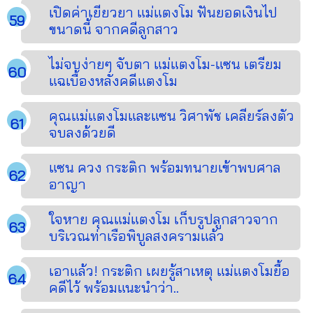
เปิดค่าเยียวยา แม่แตงโม ฟันยอดเงินไป
ขนาดนี้ จากคดีลูกสาว
ไม่จบง่ายๆ จับตา แม่แตงโม-แซน เตรียม
แฉเบื้องหลังคดีแตงโม
คุณแม่แตงโมและแซน วิศาพัช เคลียร์ลงตัว
จบลงด้วยดี
แซน ควง กระติก พร้อมทนายเข้าพบศาล
อาญา
ใจหาย คุณแม่แตงโม เก็บรูปลูกสาวจาก
บริเวณท่าเรือพิบูลสงครามแล้ว
เอาแล้ว! กระติก เผยรู้สาเหตุ แม่แตงโมยื้อ
คดีไว้ พร้อมแนะนำว่า..