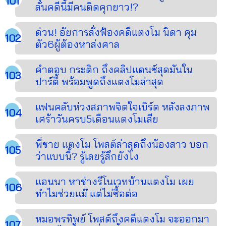
ลั่นคดีนี้มีคนติดคุกยาว!?
ด่วน! อัยการสั่งฟ้องคดีแตงโม นิดา คุม
ตัว6ผู้ต้องหาส่งศาล
คำตอบ กระติก ถึงคลิปแดนซ์สุดมันใน
ปาร์ตี้ พร้อมพูดถึงแตงโมล่าสุด
แฟนคลับห่วงสภาพจิตใจเบิร์ด หลังลงภาพ
เศร้าวันครบ5เดือนแตงโมเสีย
พี่ชาย แตงโม โพสต์ล่าสุดถึงน้องสาว บอก
ว่าแบบนี้? รู้เลยรู้สึกยังไง
แอนนา หาช่างรีโนเวทบ้านแตงโม เผย
ทำไมช่วยแม๊ แต่ไม่ซื้อต่อ
หมอพรทิพย์ โพสต์ถึงคดีแตงโม จะออกมา