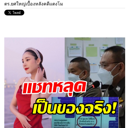
ตร.ยศใหญ่เบื้องหลังคดีแตงโม