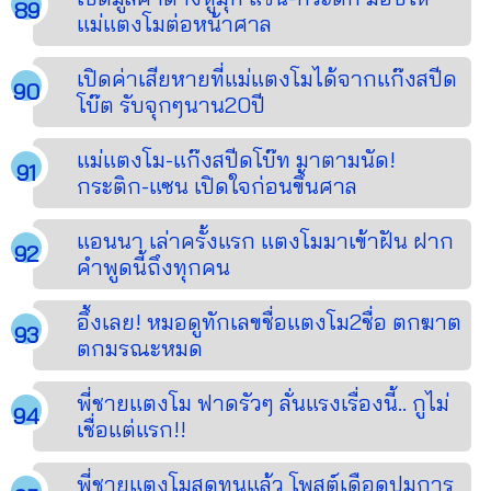
แม่แตงโมต่อหน้าศาล
เปิดค่าเสียหายที่แม่แตงโมได้จากแก๊งสปีด
โบ๊ต รับจุกๆนาน20ปี
แม่แตงโม-แก๊งสปีดโบ๊ท มาตามนัด!
กระติก-แซน เปิดใจก่อนขึ้นศาล
แอนนา เล่าครั้งแรก แตงโมมาเข้าฝัน ฝาก
คำพูดนี้ถึงทุกคน
อึ้งเลย! หมอดูทักเลขชื่อแตงโม2ชื่อ ตกฆาต
ตกมรณะหมด
พี่ชายแตงโม ฟาดรัวๆ ลั่นแรงเรื่องนี้.. กูไม่
เชื่อแต่แรก!!
พี่ชายแตงโมสุดทนแล้ว โพสต์เดือดปมการ